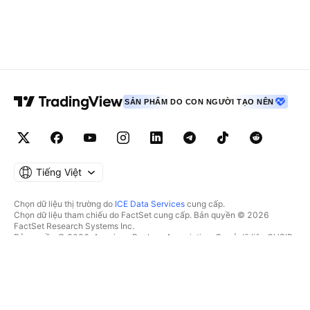
SẢN PHẨM DO CON NGƯỜI TẠO NÊN
Tiếng Việt
Chọn dữ liệu thị trường do
ICE Data Services
cung cấp.
Chọn dữ liệu tham chiếu do FactSet cung cấp. Bản quyền © 2026
FactSet Research Systems Inc.
Bản quyền © 2026, American Bankers Association. Cơ sở dữ liệu CUSIP
do FactSet Research Systems Inc. cung cấp. Đã đăng ký bản quyền.
Hồ sơ nộp lên SEC và các tài liệu khác do
Quartr
cung cấp.
© 2026 TradingView, Inc.