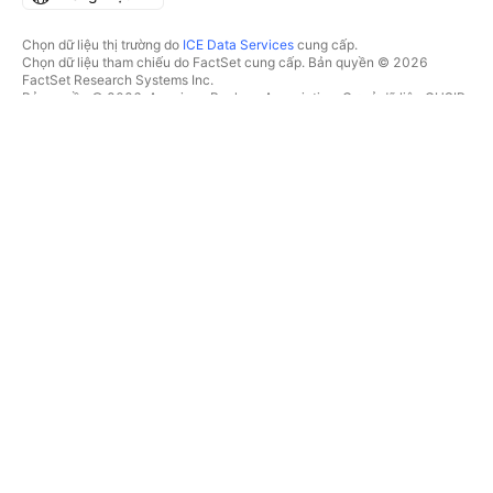
Chọn dữ liệu thị trường do
ICE Data Services
cung cấp.
Chọn dữ liệu tham chiếu do FactSet cung cấp. Bản quyền © 2026
FactSet Research Systems Inc.
Bản quyền © 2026, American Bankers Association. Cơ sở dữ liệu CUSIP
do FactSet Research Systems Inc. cung cấp. Đã đăng ký bản quyền.
Hồ sơ nộp lên SEC và các tài liệu khác do
Quartr
cung cấp.
© 2026 TradingView, Inc.
HƠN CẢ MỘT SẢN PHẨM
CÔNG CỤ & GÓI ĐĂNG KÝ
Supercharts
Tính năng
BỘ LỌC
Trả phí
Dữ liệu thị trường
Cổ phiếu
Tặng quà gói
Quỹ Hoán đổi danh mục
GIAO DỊCH
Trái phiếu
Tiền điện tử
Tổng quan
Cặp CEX
Nhà môi giới
Cặp DEX
So sánh các nhà môi giới
Pine
Cuộc thi The Leap
BẢN ĐỒ NHIỆT
ƯU ĐÃI ĐẶC BIỆT
Cổ phiếu
Hợp đồng tương lai CME
Quỹ Hoán đổi danh mục
Group