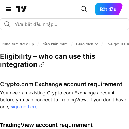
Bắt đầu
/
/
/
Trung tâm trợ giúp
Nền kiến thức
Giao dịch
I've got is
Eligibility – who can use this
integration
Crypto.com Exchange account requirement
You need an existing Crypto.com Exchange account
before you can connect to TradingView. If you don't have
one,
sign up here
.
TradingView account requirement