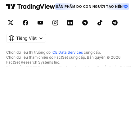
SẢN PHẨM DO CON NGƯỜI TẠO NÊN
Tiếng Việt
Chọn dữ liệu thị trường do
ICE Data Services
cung cấp.
Chọn dữ liệu tham chiếu do FactSet cung cấp. Bản quyền © 2026
FactSet Research Systems Inc.
Bản quyền © 2026, American Bankers Association. Cơ sở dữ liệu CUSIP
do FactSet Research Systems Inc. cung cấp. Đã đăng ký bản quyền.
Hồ sơ nộp lên SEC và các tài liệu khác do
Quartr
cung cấp.
© 2026 TradingView, Inc.
HƠN CẢ MỘT SẢN PHẨM
CÔNG CỤ & GÓI ĐĂNG KÝ
Supercharts
Tính năng
BỘ LỌC
Trả phí
Dữ liệu thị trường
Cổ phiếu
Tặng quà gói
Quỹ Hoán đổi danh mục
GIAO DỊCH
Trái phiếu