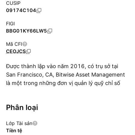
CUSIP
09174C104
FIGI
BBG01KY66LW5
Mã CFI
CEOJCS
Được thành lập vào năm 2016, có trụ sở tại
San Francisco, CA, Bitwise Asset Management
là một trong những đơn vị quản lý quỹ chỉ số
Hi
tiền ảo nổi bật ở Hoa Kỳ. Thông qua quỹ Bitcoin
của mình, Bitwise Asset Management cho phép
Phân loại
các nhà giao dịch và nhà đầu tư tham gia vào
thị trường Bitcoin, giải quyết các rào cản hậu
Lớp Tài sản
cần như chi phí truy cập sàn giao dịch, lưu ký và
Tiền tệ
thực hiện. Quỹ này phát hành cổ phiếu theo