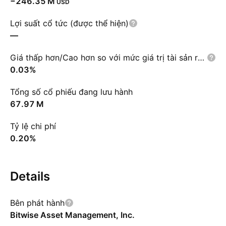
‪−246.35 M‬
USD
Lợi suất cổ tức (được thể hiện)
—
Giá thấp hơn/Cao hơn so với mức giá trị tài sản ròng NAV
0.03%
Tổng số cổ phiếu đang lưu hành
‪67.97 M‬
Tỷ lệ chi phí
0.20%
Details
Bên phát hành
Bitwise Asset Management, Inc.