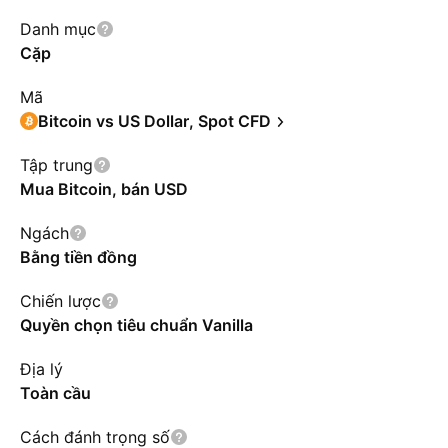
khối 10.000 để thông qua đó mua và bán
Danh mục
Bitcoin mà đơn vị lưu ký Bitcoin nắm giữ trong
Cặp
một tài khoản tách biệt.
Mã
Bitcoin vs US Dollar, Spot CFD
Tập trung
Mua Bitcoin, bán USD
Ngách
Bằng tiền đồng
Chiến lược
Quyền chọn tiêu chuẩn Vanilla
Địa lý
Toàn cầu
Cách đánh trọng số