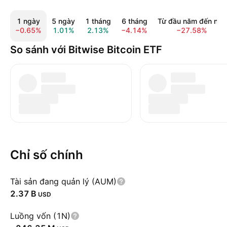
1 ngày
5 ngày
1 tháng
6 tháng
Từ đầu năm đến nay
−0.65%
1.01%
2.13%
−4.14%
−27.58%
So sánh với Bitwise Bitcoin ETF
Chỉ số chính
Tài sản đang quản lý (AUM)
‪2.37 B‬
USD
Luồng vốn (1N)