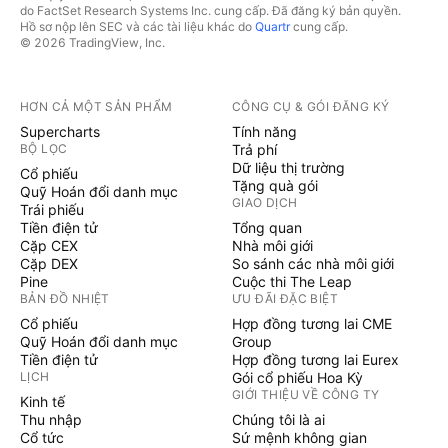
do FactSet Research Systems Inc. cung cấp. Đã đăng ký bản quyền.
Hồ sơ nộp lên SEC và các tài liệu khác do
Quartr
cung cấp.
© 2026 TradingView, Inc.
HƠN CẢ MỘT SẢN PHẨM
CÔNG CỤ & GÓI ĐĂNG KÝ
Supercharts
Tính năng
BỘ LỌC
Trả phí
Dữ liệu thị trường
Cổ phiếu
Tặng quà gói
Quỹ Hoán đổi danh mục
GIAO DỊCH
Trái phiếu
Tiền điện tử
Tổng quan
Cặp CEX
Nhà môi giới
Cặp DEX
So sánh các nhà môi giới
Pine
Cuộc thi The Leap
BẢN ĐỒ NHIỆT
ƯU ĐÃI ĐẶC BIỆT
Cổ phiếu
Hợp đồng tương lai CME
Quỹ Hoán đổi danh mục
Group
Tiền điện tử
Hợp đồng tương lai Eurex
LỊCH
Gói cổ phiếu Hoa Kỳ
GIỚI THIỆU VỀ CÔNG TY
Kinh tế
Thu nhập
Chúng tôi là ai
Cổ tức
Sứ mệnh không gian