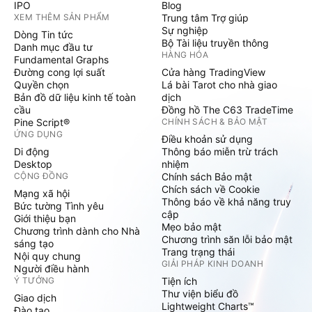
IPO
Blog
XEM THÊM SẢN PHẨM
Trung tâm Trợ giúp
Sự nghiệp
Dòng Tin tức
Bộ Tài liệu truyền thông
Danh mục đầu tư
HÀNG HÓA
Fundamental Graphs
Đường cong lợi suất
Cửa hàng TradingView
Quyền chọn
Lá bài Tarot cho nhà giao
Bản đồ dữ liệu kinh tế toàn
dịch
cầu
Đồng hồ The C63 TradeTime
Pine Script®
CHÍNH SÁCH & BẢO MẬT
ỨNG DỤNG
Điều khoản sử dụng
Di động
Thông báo miễn trừ trách
Desktop
nhiệm
CỘNG ĐỒNG
Chính sách Bảo mật
Chích sách về Cookie
Mạng xã hội
Thông báo về khả năng truy
Bức tường Tình yêu
cập
Giới thiệu bạn
Mẹo bảo mật
Chương trình dành cho Nhà
Chương trình săn lỗi bảo mật
sáng tạo
Trang trạng thái
Nội quy chung
GIẢI PHÁP KINH DOANH
Người điều hành
Ý TƯỞNG
Tiện ích
Thư viện biểu đồ
Giao dịch
Lightweight Charts™
Đào tạo