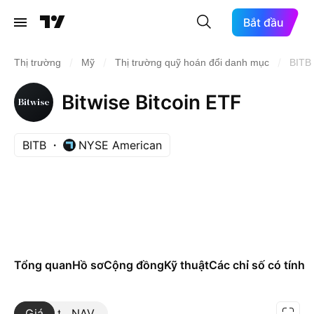
Bắt đầu
/
/
/
Thị trường
Mỹ
Thị trường quỹ hoán đổi danh mục
BITB
Bitwise Bitcoin ETF
BITB
NYSE American
Tổng quan
Hồ sơ
Cộng đồng
Kỹ thuật
Các chỉ số có tính t
Giá
Xem thêm
NAV