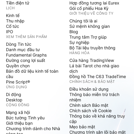
Tiền điện tử
Hợp đồng tương lai Eurex
LỊCH
Gói cổ phiếu Hoa Kỳ
GIỚI THIỆU VỀ CÔNG TY
Kinh tế
Thu nhập
Chúng tôi là ai
Cổ tức
Sứ mệnh không gian
IPO
Blog
XEM THÊM SẢN PHẨM
Trung tâm Trợ giúp
Sự nghiệp
Dòng Tin tức
Bộ Tài liệu truyền thông
Danh mục đầu tư
HÀNG HÓA
Fundamental Graphs
Đường cong lợi suất
Cửa hàng TradingView
Quyền chọn
Lá bài Tarot cho nhà giao
Bản đồ dữ liệu kinh tế toàn
dịch
cầu
Đồng hồ The C63 TradeTime
Pine Script®
CHÍNH SÁCH & BẢO MẬT
ỨNG DỤNG
Điều khoản sử dụng
Di động
Thông báo miễn trừ trách
Desktop
nhiệm
CỘNG ĐỒNG
Chính sách Bảo mật
Chích sách về Cookie
Mạng xã hội
Thông báo về khả năng truy
Bức tường Tình yêu
cập
Giới thiệu bạn
Mẹo bảo mật
Chương trình dành cho Nhà
Chương trình săn lỗi bảo mật
sáng tạo