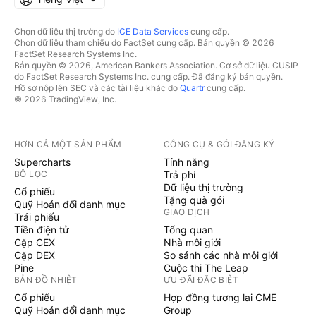
Chọn dữ liệu thị trường do
ICE Data Services
cung cấp.
Chọn dữ liệu tham chiếu do FactSet cung cấp. Bản quyền © 2026
FactSet Research Systems Inc.
Bản quyền © 2026, American Bankers Association. Cơ sở dữ liệu CUSIP
do FactSet Research Systems Inc. cung cấp. Đã đăng ký bản quyền.
Hồ sơ nộp lên SEC và các tài liệu khác do
Quartr
cung cấp.
© 2026 TradingView, Inc.
HƠN CẢ MỘT SẢN PHẨM
CÔNG CỤ & GÓI ĐĂNG KÝ
Supercharts
Tính năng
BỘ LỌC
Trả phí
Dữ liệu thị trường
Cổ phiếu
Tặng quà gói
Quỹ Hoán đổi danh mục
GIAO DỊCH
Trái phiếu
Tiền điện tử
Tổng quan
Cặp CEX
Nhà môi giới
Cặp DEX
So sánh các nhà môi giới
Pine
Cuộc thi The Leap
BẢN ĐỒ NHIỆT
ƯU ĐÃI ĐẶC BIỆT
Cổ phiếu
Hợp đồng tương lai CME
Quỹ Hoán đổi danh mục
Group