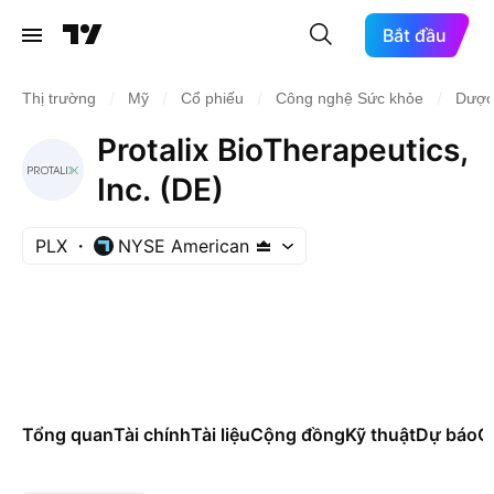
Bắt đầu
/
/
/
/
Thị trường
Mỹ
Cổ phiếu
Công nghệ Sức khỏe
Dược
Protalix BioTherapeutics,
Inc. (DE)
PLX
NYSE American
Tổng quan
Tài chính
Tài liệu
Cộng đồng
Kỹ thuật
Dự báo
Cá