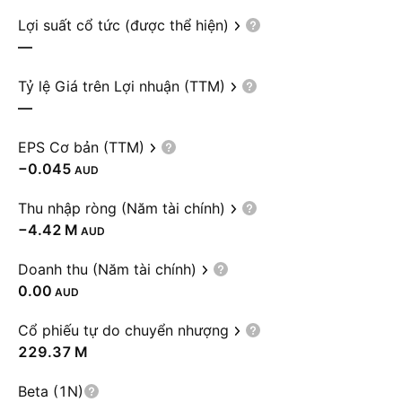
Lợi suất cổ tức (được thể hiện)
—
Tỷ lệ Giá trên Lợi nhuận (TTM)
—
EPS Cơ bản (TTM)
−0.045
AUD
Thu nhập ròng (Năm tài chính)
‪−4.42 M‬
AUD
Doanh thu (Năm tài chính)
0.00
AUD
Cổ phiếu tự do chuyển nhượng
‪229.37 M‬
Beta (1N)