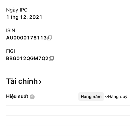
Ngày IPO
1 thg 12, 2021
ISIN
AU0000178113
FIGI
BBG012QGM7Q2
Tài
chính
Hiệu
suất
Hàng năm
Xem thêm
Hàng quý