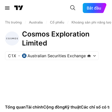
Bắt đầu
/
/
/
Thị trường
Australia
Cổ phiếu
Khoáng sản phi năng lượ
Cosmos Exploration
Limited
C1X
Australian Securities Exchange
Tổng quan
Tài chính
Cộng đồng
Kỹ thuật
Các chỉ số có tí