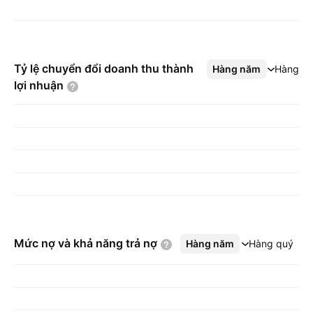
Tỷ lệ chuyển đổi doanh thu thành
Hàng năm
Xem thêm
Hàng q
lợi
nhuận
Mức nợ và khả năng trả
nợ
Hàng năm
Xem thêm
Hàng quý