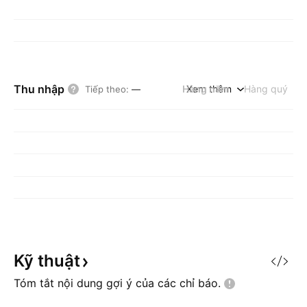
Thu nhập
Hàng năm
Xem thêm
Hàng quý
Tiếp theo
:
—
Kỹ
thuật
Tóm tắt nội dung gợi ý của các chỉ
báo.