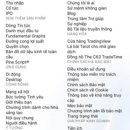
Thu nhập
Chúng tôi là ai
Cổ tức
Sứ mệnh không gian
IPO
Blog
XEM THÊM SẢN PHẨM
Trung tâm Trợ giúp
Sự nghiệp
Dòng Tin tức
Bộ Tài liệu truyền thông
Danh mục đầu tư
HÀNG HÓA
Fundamental Graphs
Đường cong lợi suất
Cửa hàng TradingView
Quyền chọn
Lá bài Tarot cho nhà giao
Bản đồ dữ liệu kinh tế toàn
dịch
cầu
Đồng hồ The C63 TradeTime
Pine Script®
CHÍNH SÁCH & BẢO MẬT
ỨNG DỤNG
Điều khoản sử dụng
Di động
Thông báo miễn trừ trách
Desktop
nhiệm
CỘNG ĐỒNG
Chính sách Bảo mật
Chích sách về Cookie
Mạng xã hội
Thông báo về khả năng truy
Bức tường Tình yêu
cập
Giới thiệu bạn
Mẹo bảo mật
Chương trình dành cho Nhà
Chương trình săn lỗi bảo mật
sáng tạo
Trang trạng thái
Nội quy chung
GIẢI PHÁP KINH DOANH
Người điều hành
Ý TƯỞNG
Tiện ích