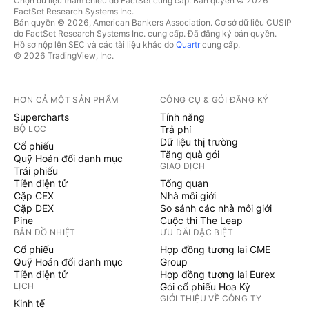
Chọn dữ liệu tham chiếu do FactSet cung cấp. Bản quyền © 2026
FactSet Research Systems Inc.
Bản quyền © 2026, American Bankers Association. Cơ sở dữ liệu CUSIP
do FactSet Research Systems Inc. cung cấp. Đã đăng ký bản quyền.
Hồ sơ nộp lên SEC và các tài liệu khác do
Quartr
cung cấp.
© 2026 TradingView, Inc.
HƠN CẢ MỘT SẢN PHẨM
CÔNG CỤ & GÓI ĐĂNG KÝ
Supercharts
Tính năng
BỘ LỌC
Trả phí
Dữ liệu thị trường
Cổ phiếu
Tặng quà gói
Quỹ Hoán đổi danh mục
GIAO DỊCH
Trái phiếu
Tiền điện tử
Tổng quan
Cặp CEX
Nhà môi giới
Cặp DEX
So sánh các nhà môi giới
Pine
Cuộc thi The Leap
BẢN ĐỒ NHIỆT
ƯU ĐÃI ĐẶC BIỆT
Cổ phiếu
Hợp đồng tương lai CME
Quỹ Hoán đổi danh mục
Group
Tiền điện tử
Hợp đồng tương lai Eurex
LỊCH
Gói cổ phiếu Hoa Kỳ
GIỚI THIỆU VỀ CÔNG TY
Kinh tế