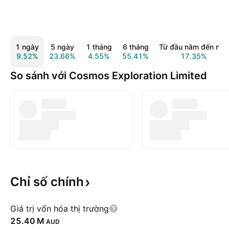
1 ngày
5 ngày
1 tháng
6 tháng
Từ đầu năm đến nay
9.52%
23.66%
4.55%
55.41%
17.35%
So sánh với Cosmos Exploration Limited
Chỉ số
chính
Giá trị vốn hóa thị trường
‪25.40 M‬
AUD