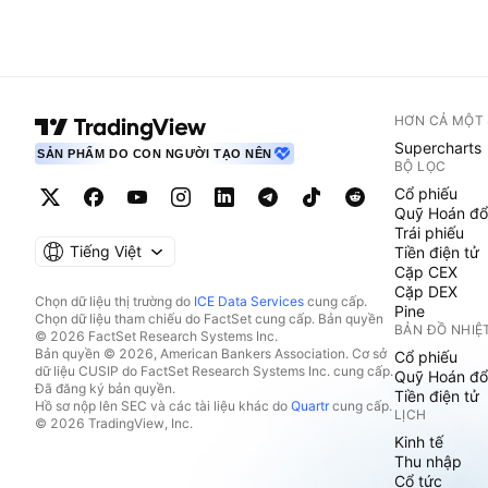
HƠN CẢ MỘT
Supercharts
SẢN PHẨM DO CON NGƯỜI TẠO NÊN
BỘ LỌC
Cổ phiếu
Quỹ Hoán đổ
Trái phiếu
Tiếng Việt
Tiền điện tử
Cặp CEX
Cặp DEX
Chọn dữ liệu thị trường do
ICE Data Services
cung cấp.
Pine
Chọn dữ liệu tham chiếu do FactSet cung cấp. Bản quyền
BẢN ĐỒ NHIỆ
© 2026 FactSet Research Systems Inc.
Bản quyền © 2026, American Bankers Association. Cơ sở
Cổ phiếu
dữ liệu CUSIP do FactSet Research Systems Inc. cung cấp.
Quỹ Hoán đổ
Đã đăng ký bản quyền.
Tiền điện tử
Hồ sơ nộp lên SEC và các tài liệu khác do
Quartr
cung cấp.
LỊCH
© 2026 TradingView, Inc.
Kinh tế
Thu nhập
Cổ tức