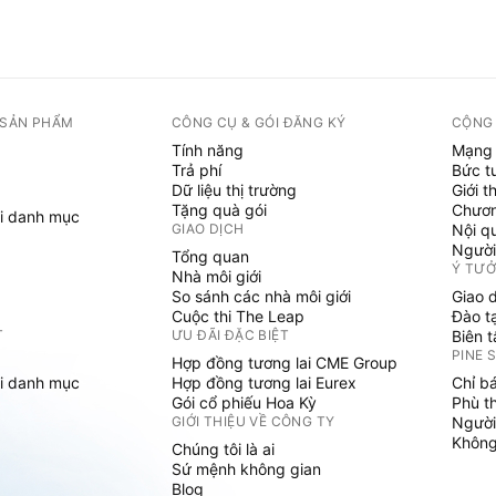
 SẢN PHẨM
CÔNG CỤ & GÓI ĐĂNG KÝ
CỘNG
Tính năng
Mạng 
Trả phí
Bức t
Dữ liệu thị trường
Giới t
Tặng quà gói
Chươn
i danh mục
GIAO DỊCH
Nội q
Người
Tổng quan
Ý TƯ
Nhà môi giới
So sánh các nhà môi giới
Giao 
Cuộc thi The Leap
Đào t
T
ƯU ĐÃI ĐẶC BIỆT
Biên 
PINE 
Hợp đồng tương lai CME Group
i danh mục
Hợp đồng tương lai Eurex
Chỉ b
Gói cổ phiếu Hoa Kỳ
Phù t
GIỚI THIỆU VỀ CÔNG TY
Người
Không 
Chúng tôi là ai
Sứ mệnh không gian
Blog