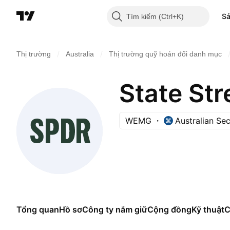
S
Tìm kiếm
/
/
Thị trường
Australia
Thị trường quỹ hoán đổi danh mục
WEMG
Australian Se
Tổng quan
Hồ sơ
Công ty nắm giữ
Cộng đồng
Kỹ thuật
C