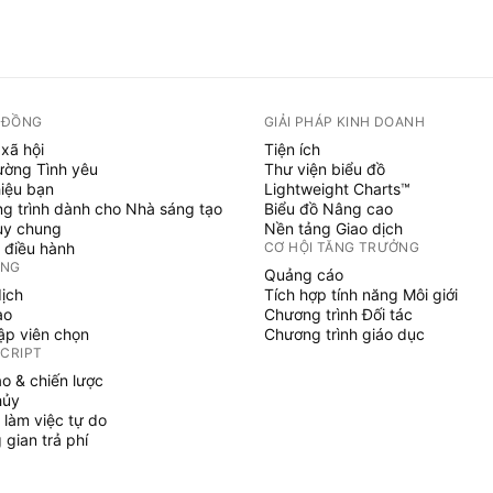
 ĐỒNG
GIẢI PHÁP KINH DOANH
xã hội
Tiện ích
ường Tình yêu
Thư viện biểu đồ
hiệu bạn
Lightweight Charts™
g trình dành cho Nhà sáng tạo
Biểu đồ Nâng cao
uy chung
Nền tảng Giao dịch
 điều hành
CƠ HỘI TĂNG TRƯỞNG
ỞNG
Quảng cáo
dịch
Tích hợp tính năng Môi giới
ạo
Chương trình Đối tác
tập viên chọn
Chương trình giáo dục
SCRIPT
áo & chiến lược
hủy
 làm việc tự do
gian trả phí