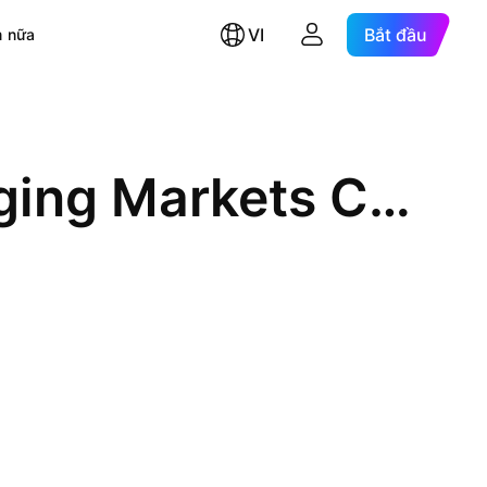
VI
Bắt đầu
 nữa
State Street SPDR S&P Emerging Markets Carbon Aware ETF