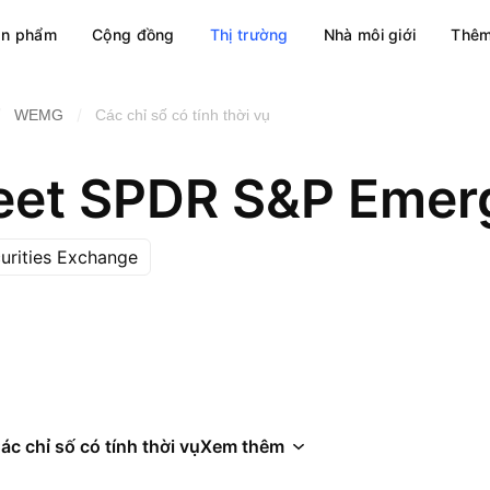
ản phẩm
Cộng đồng
Thị trường
Nhà môi giới
Thêm
/
/
WEMG
Các chỉ số có tính thời vụ
curities Exchange
ác chỉ số có tính thời vụ
Xem thêm