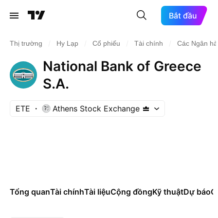
Bắt đầu
/
/
/
/
Thị trường
Hy Lạp
Cổ phiếu
Tài chính
Các Ngân hà
National Bank of Greece
S.A.
ETE
Athens Stock Exchange
Tổng quan
Tài chính
Tài liệu
Cộng đồng
Kỹ thuật
Dự báo
Cá