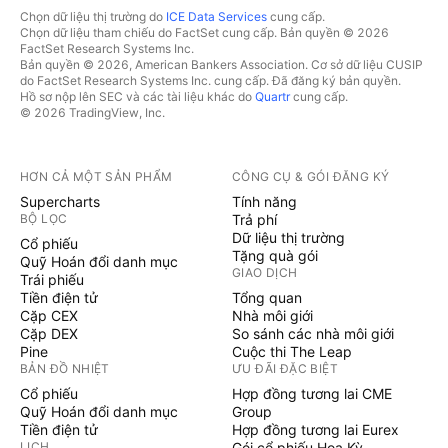
Chọn dữ liệu thị trường do
ICE Data Services
cung cấp.
Chọn dữ liệu tham chiếu do FactSet cung cấp. Bản quyền © 2026
FactSet Research Systems Inc.
Bản quyền © 2026, American Bankers Association. Cơ sở dữ liệu CUSIP
do FactSet Research Systems Inc. cung cấp. Đã đăng ký bản quyền.
Hồ sơ nộp lên SEC và các tài liệu khác do
Quartr
cung cấp.
© 2026 TradingView, Inc.
HƠN CẢ MỘT SẢN PHẨM
CÔNG CỤ & GÓI ĐĂNG KÝ
Supercharts
Tính năng
BỘ LỌC
Trả phí
Dữ liệu thị trường
Cổ phiếu
Tặng quà gói
Quỹ Hoán đổi danh mục
GIAO DỊCH
Trái phiếu
Tiền điện tử
Tổng quan
Cặp CEX
Nhà môi giới
Cặp DEX
So sánh các nhà môi giới
Pine
Cuộc thi The Leap
BẢN ĐỒ NHIỆT
ƯU ĐÃI ĐẶC BIỆT
Cổ phiếu
Hợp đồng tương lai CME
Quỹ Hoán đổi danh mục
Group
Tiền điện tử
Hợp đồng tương lai Eurex
LỊCH
Gói cổ phiếu Hoa Kỳ