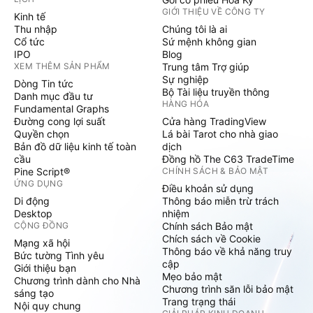
GIỚI THIỆU VỀ CÔNG TY
Kinh tế
Thu nhập
Chúng tôi là ai
Cổ tức
Sứ mệnh không gian
IPO
Blog
XEM THÊM SẢN PHẨM
Trung tâm Trợ giúp
Sự nghiệp
Dòng Tin tức
Bộ Tài liệu truyền thông
Danh mục đầu tư
HÀNG HÓA
Fundamental Graphs
Đường cong lợi suất
Cửa hàng TradingView
Quyền chọn
Lá bài Tarot cho nhà giao
Bản đồ dữ liệu kinh tế toàn
dịch
cầu
Đồng hồ The C63 TradeTime
Pine Script®
CHÍNH SÁCH & BẢO MẬT
ỨNG DỤNG
Điều khoản sử dụng
Di động
Thông báo miễn trừ trách
Desktop
nhiệm
CỘNG ĐỒNG
Chính sách Bảo mật
Chích sách về Cookie
Mạng xã hội
Thông báo về khả năng truy
Bức tường Tình yêu
cập
Giới thiệu bạn
Mẹo bảo mật
Chương trình dành cho Nhà
Chương trình săn lỗi bảo mật
sáng tạo
Trang trạng thái
Nội quy chung