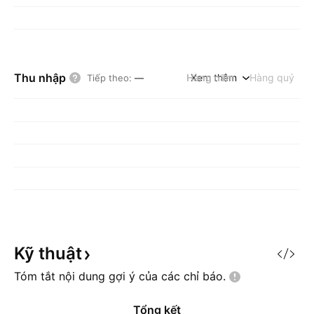
Thu nhập
Hàng năm
Xem thêm
Hàng quý
Tiếp theo
:
—
Kỹ
thuật
Tóm tắt nội dung gợi ý của các chỉ
báo.
Tổng kết