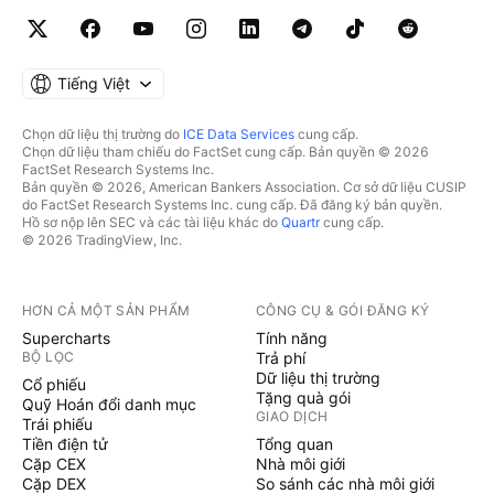
Tiếng Việt
Chọn dữ liệu thị trường do
ICE Data Services
cung cấp.
Chọn dữ liệu tham chiếu do FactSet cung cấp. Bản quyền © 2026
FactSet Research Systems Inc.
Bản quyền © 2026, American Bankers Association. Cơ sở dữ liệu CUSIP
do FactSet Research Systems Inc. cung cấp. Đã đăng ký bản quyền.
Hồ sơ nộp lên SEC và các tài liệu khác do
Quartr
cung cấp.
© 2026 TradingView, Inc.
HƠN CẢ MỘT SẢN PHẨM
CÔNG CỤ & GÓI ĐĂNG KÝ
Supercharts
Tính năng
BỘ LỌC
Trả phí
Dữ liệu thị trường
Cổ phiếu
Tặng quà gói
Quỹ Hoán đổi danh mục
GIAO DỊCH
Trái phiếu
Tiền điện tử
Tổng quan
Cặp CEX
Nhà môi giới
Cặp DEX
So sánh các nhà môi giới