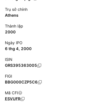
Trụ sở chính
Athens
Thành lập
2000
Ngày IPO
6 thg 4, 2000
ISIN
GRS395363005
FIGI
BBG000CZP5C6
Mã CFI
ESVUFR