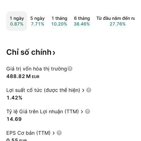
1 ngày
5 ngày
1 tháng
6 tháng
Từ đầu năm đến nay
0.87%
7.71%
10.20%
38.46%
27.76%
Chỉ số
chính
Giá trị vốn hóa thị trường
‪488.82 M‬
EUR
Lợi suất cổ tức (được thể hiện)
1.42%
Tỷ lệ Giá trên Lợi nhuận (TTM)
14.69
EPS Cơ bản (TTM)
0.55
EUR