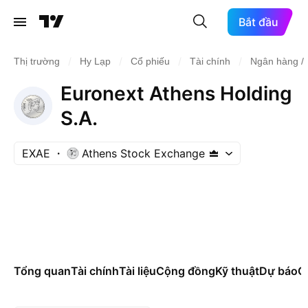
Bắt đầu
/
/
/
/
Thị trường
Hy Lạp
Cổ phiếu
Tài chính
Ngân hàng / 
Euronext Athens Holding
S.A.
EXAE
Athens Stock Exchange
Tổng quan
Tài chính
Tài liệu
Cộng đồng
Kỹ thuật
Dự báo
Cá