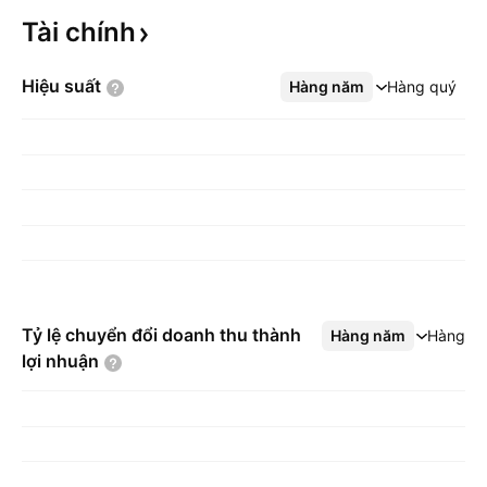
Tài
chính
Hiệu
suất
Hàng năm
Xem thêm
Hàng quý
Tỷ lệ chuyển đổi doanh thu thành
Hàng năm
Xem thêm
Hàng q
lợi
nhuận