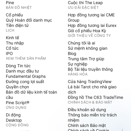
Pine
Cuộc thi The Leap
BẢN ĐỒ NHIỆT
ƯU ĐÃI ĐẶC BIỆT
Cổ phiếu
Hợp đồng tương lai CME
Quỹ Hoán đổi danh mục
Group
Tiền điện tử
Hợp đồng tương lai Eurex
LỊCH
Gói cổ phiếu Hoa Kỳ
GIỚI THIỆU VỀ CÔNG TY
Kinh tế
Thu nhập
Chúng tôi là ai
Cổ tức
Sứ mệnh không gian
IPO
Blog
XEM THÊM SẢN PHẨM
Trung tâm Trợ giúp
Sự nghiệp
Dòng Tin tức
Bộ Tài liệu truyền thông
Danh mục đầu tư
HÀNG HÓA
Fundamental Graphs
Đường cong lợi suất
Cửa hàng TradingView
Quyền chọn
Lá bài Tarot cho nhà giao
Bản đồ dữ liệu kinh tế toàn
dịch
cầu
Đồng hồ The C63 TradeTime
Pine Script®
CHÍNH SÁCH & BẢO MẬT
ỨNG DỤNG
Điều khoản sử dụng
Di động
Thông báo miễn trừ trách
Desktop
nhiệm
CỘNG ĐỒNG
Chính sách Bảo mật
Chích sách về Cookie