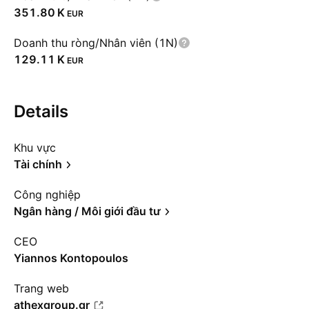
‪351.80 K‬
EUR
Doanh thu ròng/Nhân viên (1N)
‪129.11 K‬
EUR
Details
Khu vực
Tài chính
Công nghiệp
Ngân hàng / Môi giới đầu tư
CEO
Yiannos Kontopoulos
Trang web
athexgroup.gr