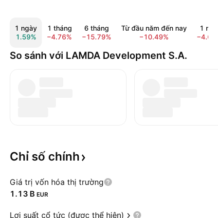
1 ngày
1 tháng
6 tháng
Từ đầu năm đến nay
1 nă
1.59%
−4.76%
−15.79%
−10.49%
−4.62
So sánh với LAMDA Development S.A.
Chỉ số
chính
Giá trị vốn hóa thị trường
‪1.13 B‬
EUR
Lợi suất cổ tức (được thể hiện)