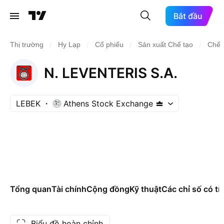
Bắt đầu
/
/
/
/
Thị trường
Hy Lạp
Cổ phiếu
Sản xuất Chế tạo
Chế t
N. LEVENTERIS S.A.
LEBEK
Athens Stock Exchange
Tổng quan
Tài chính
Cộng đồng
Kỹ thuật
Các chỉ số có tí
Biểu đồ hoàn chỉnh