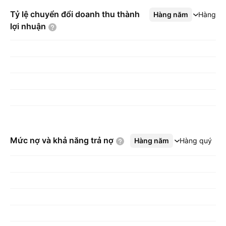
Tỷ lệ chuyển đổi doanh thu thành
Hàng năm
Xem thêm
Hàng q
lợi
nhuận
Mức nợ và khả năng trả
nợ
Hàng năm
Xem thêm
Hàng quý