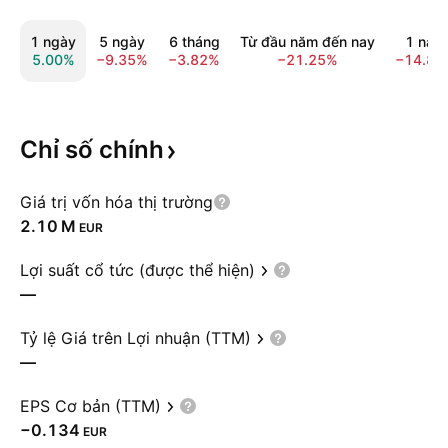
1 ngày
5 ngày
6 tháng
Từ đầu năm đến nay
1 năm
5.00%
−9.35%
−3.82%
−21.25%
−14.86
Chỉ số
chính
Giá trị vốn hóa thị trường
‪2.10 M‬
EUR
Lợi suất cổ tức (được thể hiện)
—
Tỷ lệ Giá trên Lợi nhuận (TTM)
—
EPS Cơ bản (TTM)
−0.134
EUR