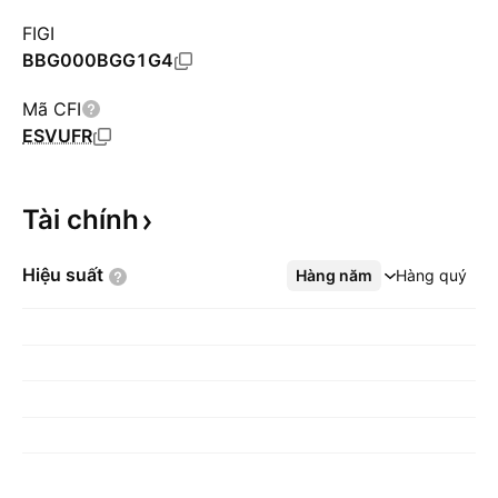
FIGI
BBG000BGG1G4
Mã CFI
ESVUFR
Tài
chính
Hiệu
suất
Hàng năm
Xem thêm
Hàng quý