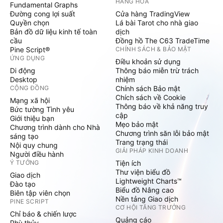
HÀNG HÓA
Fundamental Graphs
Đường cong lợi suất
Cửa hàng TradingView
Quyền chọn
Lá bài Tarot cho nhà giao
Bản đồ dữ liệu kinh tế toàn
dịch
cầu
Đồng hồ The C63 TradeTime
Pine Script®
CHÍNH SÁCH & BẢO MẬT
ỨNG DỤNG
Điều khoản sử dụng
Di động
Thông báo miễn trừ trách
Desktop
nhiệm
CỘNG ĐỒNG
Chính sách Bảo mật
Chích sách về Cookie
Mạng xã hội
Thông báo về khả năng truy
Bức tường Tình yêu
cập
Giới thiệu bạn
Mẹo bảo mật
Chương trình dành cho Nhà
Chương trình săn lỗi bảo mật
sáng tạo
Trang trạng thái
Nội quy chung
GIẢI PHÁP KINH DOANH
Người điều hành
Ý TƯỞNG
Tiện ích
Thư viện biểu đồ
Giao dịch
Lightweight Charts™
Đào tạo
Biểu đồ Nâng cao
Biên tập viên chọn
Nền tảng Giao dịch
PINE SCRIPT
CƠ HỘI TĂNG TRƯỞNG
Chỉ báo & chiến lược
Quảng cáo
Phù thủy