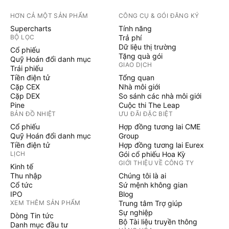
HƠN CẢ MỘT SẢN PHẨM
CÔNG CỤ & GÓI ĐĂNG KÝ
Supercharts
Tính năng
BỘ LỌC
Trả phí
Dữ liệu thị trường
Cổ phiếu
Tặng quà gói
Quỹ Hoán đổi danh mục
GIAO DỊCH
Trái phiếu
Tiền điện tử
Tổng quan
Cặp CEX
Nhà môi giới
Cặp DEX
So sánh các nhà môi giới
Pine
Cuộc thi The Leap
BẢN ĐỒ NHIỆT
ƯU ĐÃI ĐẶC BIỆT
Cổ phiếu
Hợp đồng tương lai CME
Quỹ Hoán đổi danh mục
Group
Tiền điện tử
Hợp đồng tương lai Eurex
LỊCH
Gói cổ phiếu Hoa Kỳ
GIỚI THIỆU VỀ CÔNG TY
Kinh tế
Thu nhập
Chúng tôi là ai
Cổ tức
Sứ mệnh không gian
IPO
Blog
XEM THÊM SẢN PHẨM
Trung tâm Trợ giúp
Sự nghiệp
Dòng Tin tức
Bộ Tài liệu truyền thông
Danh mục đầu tư