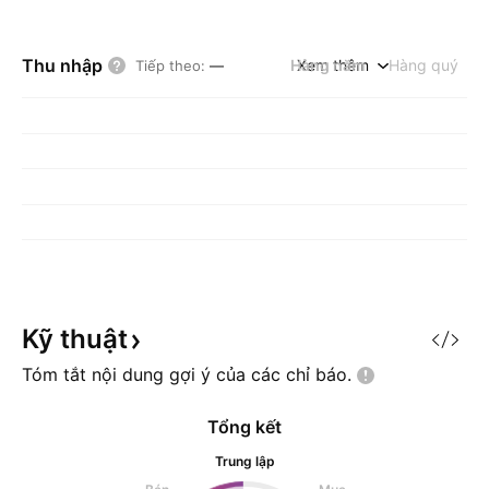
Thu nhập
Hàng năm
Xem thêm
Hàng quý
Tiếp theo
:
—
Kỹ
thuật
Tóm tắt nội dung gợi ý của các chỉ
báo.
Tổng kết
Trung lập