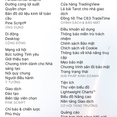
Đường cong lợi suất
Cửa hàng TradingView
Quyền chọn
Lá bài Tarot cho nhà giao
Bản đồ dữ liệu kinh tế toàn
dịch
cầu
Đồng hồ The C63 TradeTime
Pine Script®
CHÍNH SÁCH & BẢO MẬT
ỨNG DỤNG
Điều khoản sử dụng
Di động
Thông báo miễn trừ trách
Desktop
nhiệm
CỘNG ĐỒNG
Chính sách Bảo mật
Chích sách về Cookie
Mạng xã hội
Thông báo về khả năng truy
Bức tường Tình yêu
cập
Giới thiệu bạn
Mẹo bảo mật
Chương trình dành cho Nhà
Chương trình săn lỗi bảo mật
sáng tạo
Trang trạng thái
Nội quy chung
GIẢI PHÁP KINH DOANH
Người điều hành
Ý TƯỞNG
Tiện ích
Thư viện biểu đồ
Giao dịch
Lightweight Charts™
Đào tạo
Biểu đồ Nâng cao
Biên tập viên chọn
Nền tảng Giao dịch
PINE SCRIPT
CƠ HỘI TĂNG TRƯỞNG
Chỉ báo & chiến lược
Quảng cáo
Phù thủy
Tích hợp tính năng Môi giới