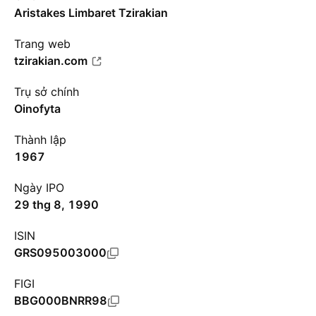
Aristakes Limbaret Tzirakian
Trang web
tzirakian.com
Trụ sở chính
Oinofyta
Thành lập
1967
Ngày IPO
29 thg 8, 1990
ISIN
GRS095003000
FIGI
BBG000BNRR98