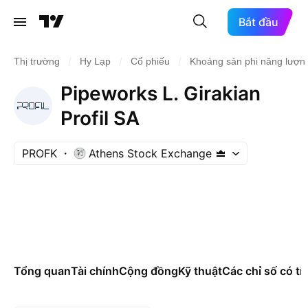
Bắt đầu
/
/
/
Thị trường
Hy Lạp
Cổ phiếu
Khoáng sản phi năng lượn
Pipeworks L. Girakian
Profil SA
PROFK
Athens Stock Exchange
Tổng quan
Tài chính
Cộng đồng
Kỹ thuật
Các chỉ số có tí