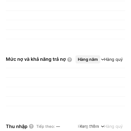
Mức nợ và khả năng trả
nợ
Hàng năm
Xem thêm
Hàng quý
Thu nhập
Hàng năm
Xem thêm
Hàng quý
Tiếp theo
:
—