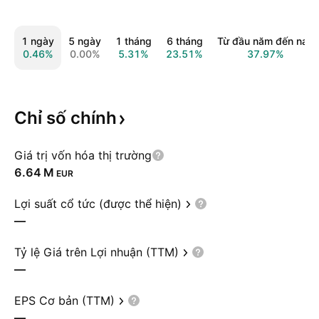
1 ngày
5 ngày
1 tháng
6 tháng
Từ đầu năm đến nay
0.46%
0.00%
5.31%
23.51%
37.97%
Chỉ số
chính
Giá trị vốn hóa thị trường
‪6.64 M‬
EUR
Lợi suất cổ tức (được thể hiện)
—
Tỷ lệ Giá trên Lợi nhuận (TTM)
—
EPS Cơ bản (TTM)
—