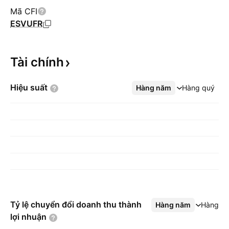
Mã CFI
ESVUFR
Tài
chính
Hiệu
suất
Hàng năm
Xem thêm
Hàng quý
Tỷ lệ chuyển đổi doanh thu thành
Hàng năm
Xem thêm
Hàng q
lợi
nhuận