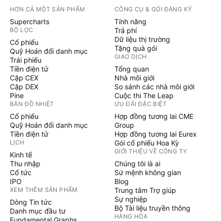
HƠN CẢ MỘT SẢN PHẨM
CÔNG CỤ & GÓI ĐĂNG KÝ
Supercharts
Tính năng
BỘ LỌC
Trả phí
Dữ liệu thị trường
Cổ phiếu
Tặng quà gói
Quỹ Hoán đổi danh mục
GIAO DỊCH
Trái phiếu
Tiền điện tử
Tổng quan
Cặp CEX
Nhà môi giới
Cặp DEX
So sánh các nhà môi giới
Pine
Cuộc thi The Leap
BẢN ĐỒ NHIỆT
ƯU ĐÃI ĐẶC BIỆT
Cổ phiếu
Hợp đồng tương lai CME
Quỹ Hoán đổi danh mục
Group
Tiền điện tử
Hợp đồng tương lai Eurex
LỊCH
Gói cổ phiếu Hoa Kỳ
GIỚI THIỆU VỀ CÔNG TY
Kinh tế
Thu nhập
Chúng tôi là ai
Cổ tức
Sứ mệnh không gian
IPO
Blog
XEM THÊM SẢN PHẨM
Trung tâm Trợ giúp
Sự nghiệp
Dòng Tin tức
Bộ Tài liệu truyền thông
Danh mục đầu tư
HÀNG HÓA
Fundamental Graphs