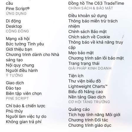
cầu
Đồng hồ The C63 TradeTime
Pine Script®
CHÍNH SÁCH & BẢO MẬT
ỨNG DỤNG
Điều khoản sử dụng
Di động
Thông báo miễn trừ trách
Desktop
nhiệm
CỘNG ĐỒNG
Chính sách Bảo mật
Chích sách về Cookie
Mạng xã hội
Thông báo về khả năng truy
Bức tường Tình yêu
cập
Giới thiệu bạn
Mẹo bảo mật
Chương trình dành cho Nhà
Chương trình săn lỗi bảo mật
sáng tạo
Trang trạng thái
Nội quy chung
GIẢI PHÁP KINH DOANH
Người điều hành
Ý TƯỞNG
Tiện ích
Thư viện biểu đồ
Giao dịch
Lightweight Charts™
Đào tạo
Biểu đồ Nâng cao
Biên tập viên chọn
Nền tảng Giao dịch
PINE SCRIPT
CƠ HỘI TĂNG TRƯỞNG
Chỉ báo & chiến lược
Quảng cáo
Phù thủy
Tích hợp tính năng Môi giới
Người làm việc tự do
Chương trình Đối tác
Không gian trả phí
Chương trình giáo dục