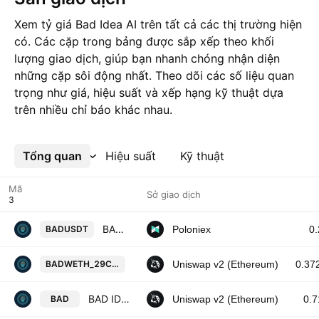
Xem tỷ giá Bad Idea AI trên tất cả các thị trường hiện
có. Các cặp trong bảng được sắp xếp theo khối
lượng giao dịch, giúp bạn nhanh chóng nhận diện
những cặp sôi động nhất. Theo dõi các số liệu quan
trọng như giá, hiệu suất và xếp hạng kỹ thuật dựa
trên nhiều chỉ báo khác nhau.
Tổng quan
Xem thêm
Hiệu suất
Kỹ thuật
Mã
Sở giao dịch
BAD IDEA AI / Tether USD
BADUSDT
Poloniex
0.
BAD IDEA AI / Wrapped Ether on E
BADWETH_29C830
Uniswap v2 (Ethereum)
0.37
BAD IDEA AI / WETH
BAD
Uniswap v2 (Ethereum)
0.7