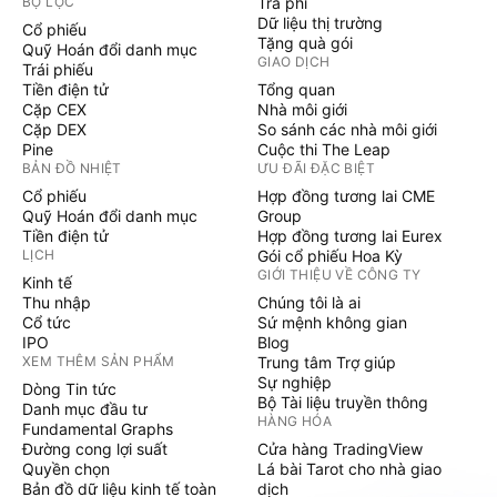
BỘ LỌC
Trả phí
Dữ liệu thị trường
Cổ phiếu
Tặng quà gói
Quỹ Hoán đổi danh mục
GIAO DỊCH
Trái phiếu
Tiền điện tử
Tổng quan
Cặp CEX
Nhà môi giới
Cặp DEX
So sánh các nhà môi giới
Pine
Cuộc thi The Leap
BẢN ĐỒ NHIỆT
ƯU ĐÃI ĐẶC BIỆT
Cổ phiếu
Hợp đồng tương lai CME
Quỹ Hoán đổi danh mục
Group
Tiền điện tử
Hợp đồng tương lai Eurex
LỊCH
Gói cổ phiếu Hoa Kỳ
GIỚI THIỆU VỀ CÔNG TY
Kinh tế
Thu nhập
Chúng tôi là ai
Cổ tức
Sứ mệnh không gian
IPO
Blog
XEM THÊM SẢN PHẨM
Trung tâm Trợ giúp
Sự nghiệp
Dòng Tin tức
Bộ Tài liệu truyền thông
Danh mục đầu tư
HÀNG HÓA
Fundamental Graphs
Đường cong lợi suất
Cửa hàng TradingView
Quyền chọn
Lá bài Tarot cho nhà giao
Bản đồ dữ liệu kinh tế toàn
dịch