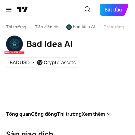
Bắt đầu
/
/
/
Bad Idea AI
Thị trường
Tiền điện tử
Thị trường
Bad Idea AI
HỦY NIÊM YẾT
BADUSD
Crypto assets
Tổng quan
Cộng đồng
Thị trường
Xem thêm
Sàn giao dịch