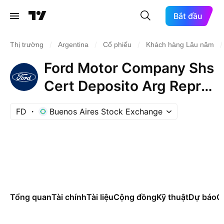
Bắt đầu
/
/
/
/
Thị trường
Argentina
Cổ phiếu
Khách hàng Lâu năm
Ford Motor Company Shs
Cert Deposito Arg Repr 1
Sh
FD
Buenos Aires Stock Exchange
Tổng quan
Tài chính
Tài liệu
Cộng đồng
Kỹ thuật
Dự báo
Cá