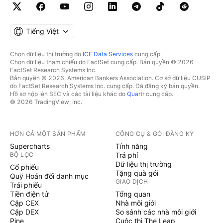
Tiếng Việt
Chọn dữ liệu thị trường do
ICE Data Services
cung cấp.
Chọn dữ liệu tham chiếu do FactSet cung cấp. Bản quyền © 2026
FactSet Research Systems Inc.
Bản quyền © 2026, American Bankers Association. Cơ sở dữ liệu CUSIP
do FactSet Research Systems Inc. cung cấp. Đã đăng ký bản quyền.
Hồ sơ nộp lên SEC và các tài liệu khác do
Quartr
cung cấp.
© 2026 TradingView, Inc.
HƠN CẢ MỘT SẢN PHẨM
CÔNG CỤ & GÓI ĐĂNG KÝ
Supercharts
Tính năng
BỘ LỌC
Trả phí
Dữ liệu thị trường
Cổ phiếu
Tặng quà gói
Quỹ Hoán đổi danh mục
GIAO DỊCH
Trái phiếu
Tiền điện tử
Tổng quan
Cặp CEX
Nhà môi giới
Cặp DEX
So sánh các nhà môi giới
Pine
Cuộc thi The Leap