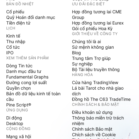
BẢN ĐỒ NHIỆT
ƯU ĐÃI ĐẶC BIỆT
Cổ phiếu
Hợp đồng tương lai CME
Quỹ Hoán đổi danh mục
Group
Tiền điện tử
Hợp đồng tương lai Eurex
LỊCH
Gói cổ phiếu Hoa Kỳ
GIỚI THIỆU VỀ CÔNG TY
Kinh tế
Thu nhập
Chúng tôi là ai
Cổ tức
Sứ mệnh không gian
IPO
Blog
XEM THÊM SẢN PHẨM
Trung tâm Trợ giúp
Sự nghiệp
Dòng Tin tức
Bộ Tài liệu truyền thông
Danh mục đầu tư
HÀNG HÓA
Fundamental Graphs
Đường cong lợi suất
Cửa hàng TradingView
Quyền chọn
Lá bài Tarot cho nhà giao
Bản đồ dữ liệu kinh tế toàn
dịch
cầu
Đồng hồ The C63 TradeTime
Pine Script®
CHÍNH SÁCH & BẢO MẬT
ỨNG DỤNG
Điều khoản sử dụng
Di động
Thông báo miễn trừ trách
Desktop
nhiệm
CỘNG ĐỒNG
Chính sách Bảo mật
Chích sách về Cookie
Mạng xã hội