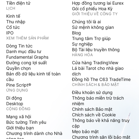
Tiền điện tử
Hợp đồng tương lai Eurex
LỊCH
Gói cổ phiếu Hoa Kỳ
GIỚI THIỆU VỀ CÔNG TY
Kinh tế
Thu nhập
Chúng tôi là ai
Cổ tức
Sứ mệnh không gian
IPO
Blog
XEM THÊM SẢN PHẨM
Trung tâm Trợ giúp
Sự nghiệp
Dòng Tin tức
Bộ Tài liệu truyền thông
Danh mục đầu tư
HÀNG HÓA
Fundamental Graphs
Đường cong lợi suất
Cửa hàng TradingView
Quyền chọn
Lá bài Tarot cho nhà giao
Bản đồ dữ liệu kinh tế toàn
dịch
cầu
Đồng hồ The C63 TradeTime
Pine Script®
CHÍNH SÁCH & BẢO MẬT
ỨNG DỤNG
Điều khoản sử dụng
Di động
Thông báo miễn trừ trách
Desktop
nhiệm
CỘNG ĐỒNG
Chính sách Bảo mật
Chích sách về Cookie
Mạng xã hội
Thông báo về khả năng truy
Bức tường Tình yêu
cập
Giới thiệu bạn
Mẹo bảo mật
Chương trình dành cho Nhà
Chương trình săn lỗi bảo mật
sáng tạo