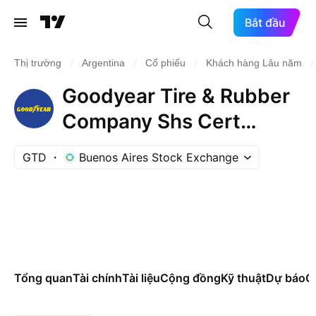
Bắt đầu
/
/
/
/
Thị trường
Argentina
Cổ phiếu
Khách hàng Lâu năm
Goodyear Tire & Rubber
Company Shs Cert
Deposito Arg Repr 0.5
GTD
Buenos Aires Stock Exchange
Sh
Tổng quan
Tài chính
Tài liệu
Cộng đồng
Kỹ thuật
Dự báo
Cá