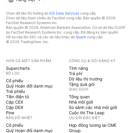
Chọn dữ liệu thị trường do
ICE Data Services
cung cấp.
Chọn dữ liệu tham chiếu do FactSet cung cấp. Bản quyền © 2026
FactSet Research Systems Inc.
Bản quyền © 2026, American Bankers Association. Cơ sở dữ liệu CUSIP
do FactSet Research Systems Inc. cung cấp. Đã đăng ký bản quyền.
Hồ sơ nộp lên SEC và các tài liệu khác do
Quartr
cung cấp.
© 2026 TradingView, Inc.
HƠN CẢ MỘT SẢN PHẨM
CÔNG CỤ & GÓI ĐĂNG KÝ
Supercharts
Tính năng
BỘ LỌC
Trả phí
Dữ liệu thị trường
Cổ phiếu
Tặng quà gói
Quỹ Hoán đổi danh mục
GIAO DỊCH
Trái phiếu
Tiền điện tử
Tổng quan
Cặp CEX
Nhà môi giới
Cặp DEX
So sánh các nhà môi giới
Pine
Cuộc thi The Leap
BẢN ĐỒ NHIỆT
ƯU ĐÃI ĐẶC BIỆT
Cổ phiếu
Hợp đồng tương lai CME
Quỹ Hoán đổi danh mục
Group