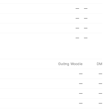
—
—
—
—
—
—
—
—
Đường Woodie
DM
—
—
—
—
—
—
—
—