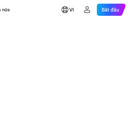
VI
Bắt đầu
 nữa