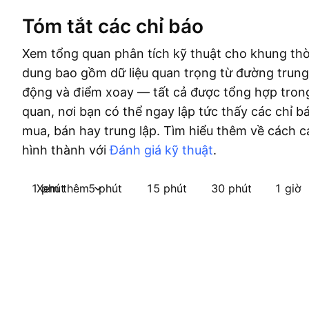
Tóm tắt các chỉ báo
Xem tổng quan phân tích kỹ thuật cho khung thờ
dung bao gồm dữ liệu quan trọng từ đường trung
động và điểm xoay — tất cả được tổng hợp tron
quan, nơi bạn có thể ngay lập tức thấy các chỉ b
mua, bán hay trung lập. Tìm hiểu thêm về cách c
hình thành với
Đánh giá kỹ thuật
.
1 phút
Xem thêm
5 phút
15 phút
30 phút
1 giờ