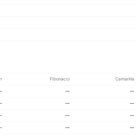
n
Fibonacci
Camarilla
—
—
—
—
—
—
—
—
—
—
—
—