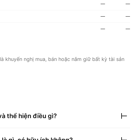
—
—
—
—
—
—
là khuyến nghị mua, bán hoặc nắm giữ bất kỳ tài sản
và thể hiện điều gì?