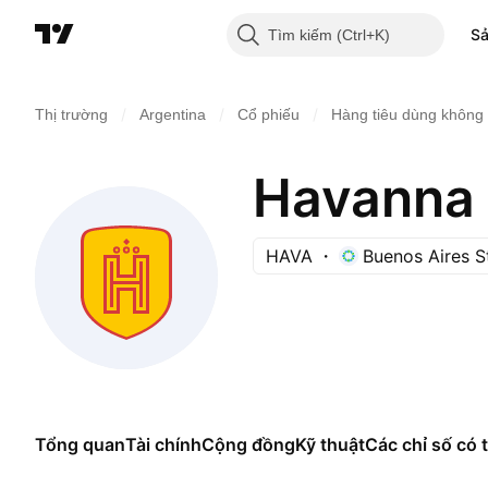
S
Tìm kiếm
/
/
/
Thị trường
Argentina
Cổ phiếu
Hàng tiêu dùng không 
Havanna 
HAVA
Buenos Aires 
Tổng quan
Tài chính
Cộng đồng
Kỹ thuật
Các chỉ số có t