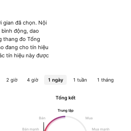
i gian đã chọn. Nội
 bình động, dao
g thang đo Tổng
áo đang cho tín hiệu
ác tín hiệu này được
2 giờ
4 giờ
1 ngày
1 tuần
1 tháng
Tổng kết
Trung lập
Bán
Mua
Bán mạnh
Mua mạnh