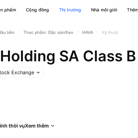
ản phẩm
Cộng đồng
Thị trường
Nhà môi giới
Thêm
/
/
/
lâu bền
Thực phẩm: Đặc sản/Kẹo
HAVA
Kỹ thuật
Holding SA Class B
Stock Exchange
ính thời vụ
Xem thêm