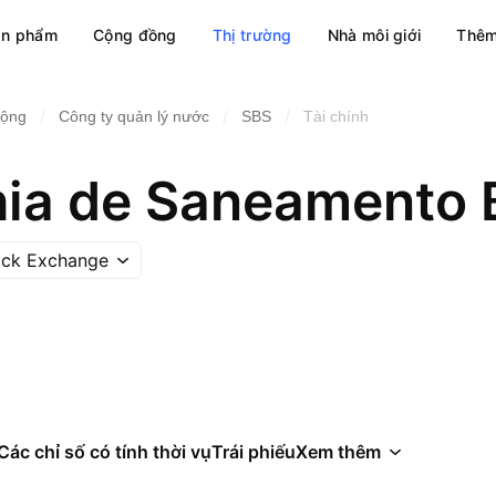
ản phẩm
Cộng đồng
Thị trường
Nhà môi giới
Thêm
/
/
/
cộng
Công ty quản lý nước
SBS
Tài chính
ock Exchange
Các chỉ số có tính thời vụ
Trái phiếu
Xem thêm