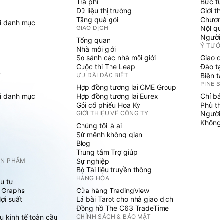
Trả phí
Bức t
Dữ liệu thị trường
Giới t
Tặng quà gói
Chươn
i danh mục
GIAO DỊCH
Nội q
Người
Tổng quan
Ý TƯ
Nhà môi giới
So sánh các nhà môi giới
Giao 
Cuộc thi The Leap
Đào t
T
ƯU ĐÃI ĐẶC BIỆT
Biên 
PINE 
Hợp đồng tương lai CME Group
i danh mục
Hợp đồng tương lai Eurex
Chỉ b
Gói cổ phiếu Hoa Kỳ
Phù t
GIỚI THIỆU VỀ CÔNG TY
Người
Không 
Chúng tôi là ai
Sứ mệnh không gian
Blog
Trung tâm Trợ giúp
ẢN PHẨM
Sự nghiệp
Bộ Tài liệu truyền thông
HÀNG HÓA
u tư
 Graphs
Cửa hàng TradingView
ợi suất
Lá bài Tarot cho nhà giao dịch
Đồng hồ The C63 TradeTime
u kinh tế toàn cầu
CHÍNH SÁCH & BẢO MẬT