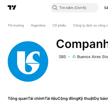
S
Tìm kiếm
/
/
/
Thị trường
Argentina
Cổ phiếu
Công ty dịch vụ công 
SBS
Buenos Aires St
Tổng quan
Tài chính
Tài liệu
Cộng đồng
Kỹ thuật
Dự báo