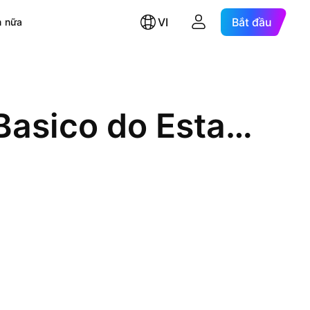
VI
Bắt đầu
 nữa
Companhia de Saneamento Basico do Estado de Sao Paulo SABESP ADR Cert Deposito Arg Repr 2 Sp ADRs