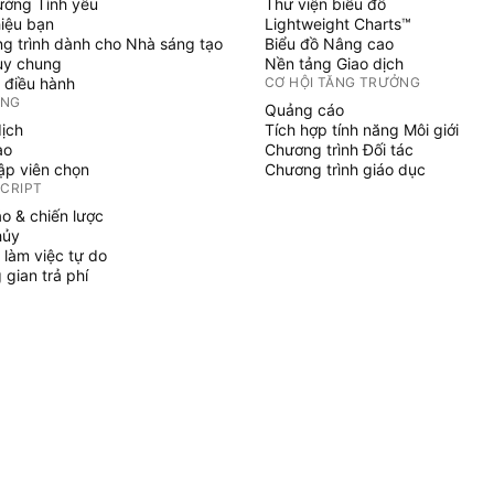
ường Tình yêu
Thư viện biểu đồ
hiệu bạn
Lightweight Charts™
g trình dành cho Nhà sáng tạo
Biểu đồ Nâng cao
uy chung
Nền tảng Giao dịch
 điều hành
CƠ HỘI TĂNG TRƯỞNG
ỞNG
Quảng cáo
dịch
Tích hợp tính năng Môi giới
ạo
Chương trình Đối tác
tập viên chọn
Chương trình giáo dục
SCRIPT
áo & chiến lược
hủy
 làm việc tự do
gian trả phí