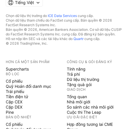
Tiếng Việt
Chọn dữ liệu thị trường do
ICE Data Services
cung cấp.
Chọn dữ liệu tham chiếu do FactSet cung cấp. Bản quyền © 2026
FactSet Research Systems Inc.
Bản quyền © 2026, American Bankers Association. Cơ sở dữ liệu CUSIP
do FactSet Research Systems Inc. cung cấp. Đã đăng ký bản quyền.
Hồ sơ nộp lên SEC và các tài liệu khác do
Quartr
cung cấp.
© 2026 TradingView, Inc.
HƠN CẢ MỘT SẢN PHẨM
CÔNG CỤ & GÓI ĐĂNG KÝ
Supercharts
Tính năng
BỘ LỌC
Trả phí
Dữ liệu thị trường
Cổ phiếu
Tặng quà gói
Quỹ Hoán đổi danh mục
GIAO DỊCH
Trái phiếu
Tiền điện tử
Tổng quan
Cặp CEX
Nhà môi giới
Cặp DEX
So sánh các nhà môi giới
Pine
Cuộc thi The Leap
BẢN ĐỒ NHIỆT
ƯU ĐÃI ĐẶC BIỆT
Cổ phiếu
Hợp đồng tương lai CME