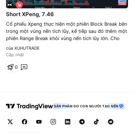
G
i
á
Short XPeng, 7.46
x
u
Cổ phiếu Xpeng thực hiện một phiên Block Break bên
ố
trong một vùng nến tích lũy, kế tiếp sau đó thêm một
n
g
phiên Range Break khỏi vùng nến tích lũy lớn. Cho
thấy phe gấu đang chiếm ưu thế. Short XPEV tại giá
của XUHUTRADE
7.46, sl 8.25, tp 5.85, r/r 1:2
Cập nhật
0
SẢN PHẨM DO CON NGƯỜI TẠO NÊN