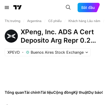
Bắt đầu
/
/
/
/
Thị trường
Argentina
Cổ phiếu
Khách hàng Lâu năm
XPeng, Inc. ADS A Cert
Deposito Arg Repr 0.25
ADS A
XPEVD
Buenos Aires Stock Exchange
Tổng quan
Tài chính
Tài liệu
Cộng đồng
Kỹ thuật
Dự báo
Cá