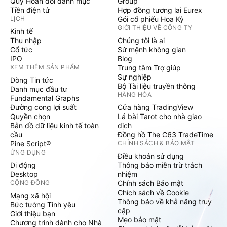
Quỹ Hoán đổi danh mục
Group
Tiền điện tử
Hợp đồng tương lai Eurex
LỊCH
Gói cổ phiếu Hoa Kỳ
GIỚI THIỆU VỀ CÔNG TY
Kinh tế
Thu nhập
Chúng tôi là ai
Cổ tức
Sứ mệnh không gian
IPO
Blog
XEM THÊM SẢN PHẨM
Trung tâm Trợ giúp
Sự nghiệp
Dòng Tin tức
Bộ Tài liệu truyền thông
Danh mục đầu tư
HÀNG HÓA
Fundamental Graphs
Đường cong lợi suất
Cửa hàng TradingView
Quyền chọn
Lá bài Tarot cho nhà giao
Bản đồ dữ liệu kinh tế toàn
dịch
cầu
Đồng hồ The C63 TradeTime
Pine Script®
CHÍNH SÁCH & BẢO MẬT
ỨNG DỤNG
Điều khoản sử dụng
Di động
Thông báo miễn trừ trách
Desktop
nhiệm
CỘNG ĐỒNG
Chính sách Bảo mật
Chích sách về Cookie
Mạng xã hội
Thông báo về khả năng truy
Bức tường Tình yêu
cập
Giới thiệu bạn
Mẹo bảo mật
Chương trình dành cho Nhà