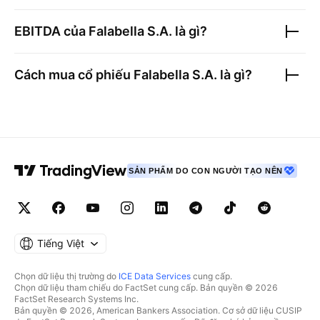
EBITDA của
Falabella S.A.
là gì?
Cách mua cổ phiếu
Falabella S.A.
là gì?
SẢN PHẨM DO CON NGƯỜI TẠO NÊN
Tiếng Việt
Chọn dữ liệu thị trường do
ICE Data Services
cung cấp.
Chọn dữ liệu tham chiếu do FactSet cung cấp. Bản quyền © 2026
FactSet Research Systems Inc.
Bản quyền © 2026, American Bankers Association. Cơ sở dữ liệu CUSIP