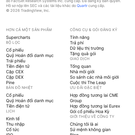
do FactSet Research Systems Inc. cung cấp. Đã đăng ký bản quyền.
Hồ sơ nộp lên SEC và các tài liệu khác do
Quartr
cung cấp.
© 2026 TradingView, Inc.
HƠN CẢ MỘT SẢN PHẨM
CÔNG CỤ & GÓI ĐĂNG KÝ
Supercharts
Tính năng
BỘ LỌC
Trả phí
Dữ liệu thị trường
Cổ phiếu
Tặng quà gói
Quỹ Hoán đổi danh mục
GIAO DỊCH
Trái phiếu
Tiền điện tử
Tổng quan
Cặp CEX
Nhà môi giới
Cặp DEX
So sánh các nhà môi giới
Pine
Cuộc thi The Leap
BẢN ĐỒ NHIỆT
ƯU ĐÃI ĐẶC BIỆT
Cổ phiếu
Hợp đồng tương lai CME
Quỹ Hoán đổi danh mục
Group
Tiền điện tử
Hợp đồng tương lai Eurex
LỊCH
Gói cổ phiếu Hoa Kỳ
GIỚI THIỆU VỀ CÔNG TY
Kinh tế
Thu nhập
Chúng tôi là ai
Cổ tức
Sứ mệnh không gian
IPO
Blog