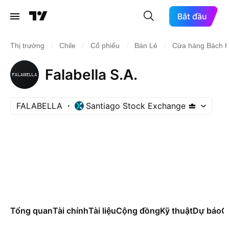
Bắt đầu
/
/
/
/
Thị trường
Chile
Cổ phiếu
Bán Lẻ
Cửa hàng Bách 
Falabella S.A.
FALABELLA
Santiago Stock Exchange
Tổng quan
Tài chính
Tài liệu
Cộng đồng
Kỹ thuật
Dự báo
Cá