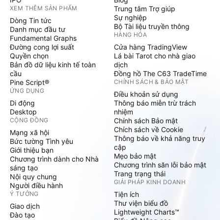
XEM THÊM SẢN PHẨM
Trung tâm Trợ giúp
Sự nghiệp
Dòng Tin tức
Bộ Tài liệu truyền thông
Danh mục đầu tư
HÀNG HÓA
Fundamental Graphs
Đường cong lợi suất
Cửa hàng TradingView
Quyền chọn
Lá bài Tarot cho nhà giao
Bản đồ dữ liệu kinh tế toàn
dịch
cầu
Đồng hồ The C63 TradeTime
Pine Script®
CHÍNH SÁCH & BẢO MẬT
ỨNG DỤNG
Điều khoản sử dụng
Di động
Thông báo miễn trừ trách
Desktop
nhiệm
CỘNG ĐỒNG
Chính sách Bảo mật
Chích sách về Cookie
Mạng xã hội
Thông báo về khả năng truy
Bức tường Tình yêu
cập
Giới thiệu bạn
Mẹo bảo mật
Chương trình dành cho Nhà
Chương trình săn lỗi bảo mật
sáng tạo
Trang trạng thái
Nội quy chung
GIẢI PHÁP KINH DOANH
Người điều hành
Ý TƯỞNG
Tiện ích
Thư viện biểu đồ
Giao dịch
Lightweight Charts™
Đào tạo