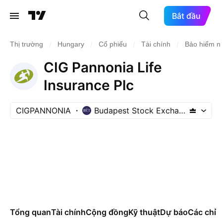
Bắt đầu
/
/
/
/
Thị trường
Hungary
Cổ phiếu
Tài chính
Bảo hiểm nh
CIG Pannonia Life
Insurance Plc
CIGPANNONIA
Budapest Stock Exchange
Tổng quan
Tài chính
Cộng đồng
Kỹ thuật
Dự báo
Các chỉ s