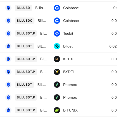
Billions Network / US Dollar
BILLUSD
Coinbase
0
Billions Network / USDC
BILLUSDC
Coinbase
0.
Billions Network Token/TetherUS
BILLUSDT.P
Toobit
0.
BILLUSDT SPOT
BILLUSDT
Bitget
0.0
Billions / USDT PERPETUAL SWAP CONTRACT
BILLUSDT.P
KCEX
0.
BILLIONS NETWORK / USD TETHER PERPETUAL SWAP CONTRACT
BILLUSDT.P
BYDFi
0.
BILL / USDT Spot Trading Pair
BILLUSDT
Phemex
0.
BILL Linear Perpetual Futures Contract
BILLUSDT.P
Phemex
0.
Billions Network / Tether LINEAR FUTURES CONTRACT
BILLUSDT.P
BITUNIX
0.