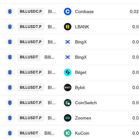
BILL / USDC PERPETUAL CONTRACT
BILLUSDC.P
Coinbase
0.0
BILL / Tether USD PERPETUAL CONTRACT
BILLUSDT.P
LBANK
0.
Billions Network/USD Tether Perpetual Contract
BILLUSDT.P
BingX
0.
Billions Network/USD Tether Spot
BILLUSDT
BingX
0.
BILLUSDTPERP PERPETUAL MIX CONTRACT
BILLUSDT.P
Bitget
0.
BILLUSDT Perpetual Contract
BILLUSDT.P
Bybit
0.
BILLIONS NETWORK/USD TETHER PERPETUAL SWAP CONTRACT
BILLUSDT.P
CoinSwitch
0.
BILLUSDT Perpetual Contract
BILLUSDT.P
Zoomex
0.
Billions Network / Tether
BILLUSDT
KuCoin
0.