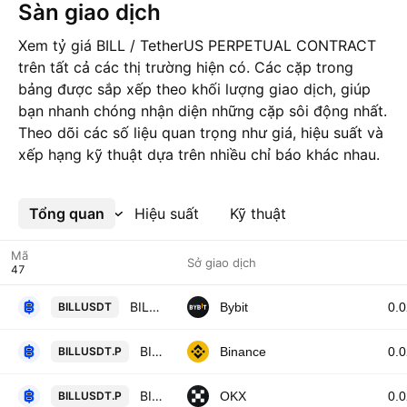
Sàn giao dịch
Xem tỷ giá BILL / TetherUS PERPETUAL CONTRACT
trên tất cả các thị trường hiện có. Các cặp trong
bảng được sắp xếp theo khối lượng giao dịch, giúp
bạn nhanh chóng nhận diện những cặp sôi động nhất.
Theo dõi các số liệu quan trọng như giá, hiệu suất và
xếp hạng kỹ thuật dựa trên nhiều chỉ báo khác nhau.
Tổng quan
Xem thêm
Hiệu suất
Kỹ thuật
Mã
Sở giao dịch
BILLUSDT SPOT
BILLUSDT
Bybit
0.
BILL / TetherUS PERPETUAL CONTRACT
BILLUSDT.P
Binance
0.
BILLUSDT Perpetual Swap Contract
BILLUSDT.P
OKX
0.