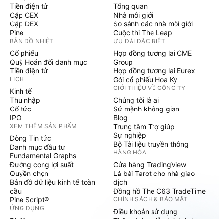
Tiền điện tử
Tổng quan
Cặp CEX
Nhà môi giới
Cặp DEX
So sánh các nhà môi giới
Pine
Cuộc thi The Leap
BẢN ĐỒ NHIỆT
ƯU ĐÃI ĐẶC BIỆT
Cổ phiếu
Hợp đồng tương lai CME
Quỹ Hoán đổi danh mục
Group
Tiền điện tử
Hợp đồng tương lai Eurex
LỊCH
Gói cổ phiếu Hoa Kỳ
GIỚI THIỆU VỀ CÔNG TY
Kinh tế
Thu nhập
Chúng tôi là ai
Cổ tức
Sứ mệnh không gian
IPO
Blog
XEM THÊM SẢN PHẨM
Trung tâm Trợ giúp
Sự nghiệp
Dòng Tin tức
Bộ Tài liệu truyền thông
Danh mục đầu tư
HÀNG HÓA
Fundamental Graphs
Đường cong lợi suất
Cửa hàng TradingView
Quyền chọn
Lá bài Tarot cho nhà giao
Bản đồ dữ liệu kinh tế toàn
dịch
cầu
Đồng hồ The C63 TradeTime
Pine Script®
CHÍNH SÁCH & BẢO MẬT
ỨNG DỤNG
Điều khoản sử dụng