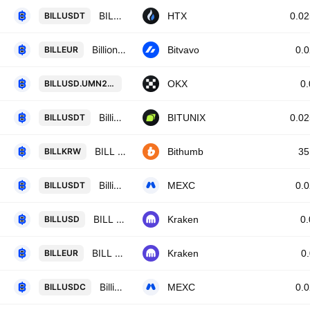
BILL / Tether USD
BILLUSDT
HTX
0.0
Billions Network / Euro
BILLEUR
Bitvavo
0.
BILLUSD UM X-Perp Contract (Jul 2031
BILLUSD.UMN2031
OKX
0
Billions Network / Tether SPOT
BILLUSDT
BITUNIX
0.0
BILL / South Korean Won
BILLKRW
Bithumb
35
Billions / USDT
BILLUSDT
MEXC
0.
BILL / U. S. Dollar
BILLUSD
Kraken
0
BILL / Euro
BILLEUR
Kraken
0
Billions / USDC
BILLUSDC
MEXC
0.