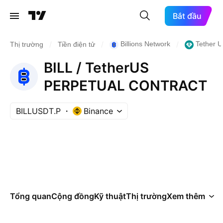
Bắt đầu
/
/
/
Billions Network
Tether 
Thị trường
Tiền điện tử
BILL / TetherUS
PERPETUAL CONTRACT
BILLUSDT.P
Binance
Tổng quan
Cộng đồng
Kỹ thuật
Thị trường
Xem thêm