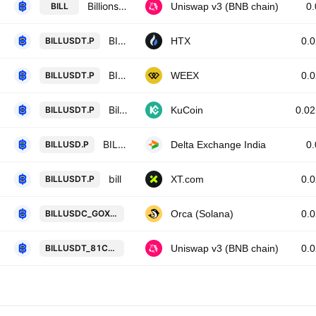
Billions Network Token / USDT
BILL
Uniswap v3 (BNB chain)
0
BILL Perpetual LinearSwap Contract
BILLUSDT.P
HTX
0.
BILL/TETHERUS PERPETUAL CONTRACT
BILLUSDT.P
WEEX
0.
Billions Network/Tether Perpetual Contract
BILLUSDT.P
KuCoin
0.0
BILL perpetual future quoted in USD
BILLUSD.P
Delta Exchange India
0
bill
BILLUSDT.P
XT.com
0.
Billions Network Token / USD Coin
BILLUSDC_GOXK6G
Orca (Solana)
0.
Billions Network Token / Tether U
BILLUSDT_81C170
Uniswap v3 (BNB chain)
0.