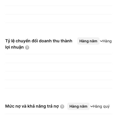
Tỷ lệ chuyển đổi doanh thu thành
Hàng năm
Xem thêm
Hàng q
lợi
nhuận
Mức nợ và khả năng trả
nợ
Hàng năm
Xem thêm
Hàng quý