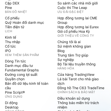
Cặp DEX
So sánh các nhà môi giới
Pine
Cuộc thi The Leap
BẢN ĐỒ NHIỆT
ƯU ĐÃI ĐẶC BIỆT
Cổ phiếu
Hợp đồng tương lai CME
Quỹ Hoán đổi danh mục
Group
Tiền điện tử
Hợp đồng tương lai Eurex
LỊCH
Gói cổ phiếu Hoa Kỳ
GIỚI THIỆU VỀ CÔNG TY
Kinh tế
Thu nhập
Chúng tôi là ai
Cổ tức
Sứ mệnh không gian
IPO
Blog
XEM THÊM SẢN PHẨM
Trung tâm Trợ giúp
Sự nghiệp
Dòng Tin tức
Bộ Tài liệu truyền thông
Danh mục đầu tư
HÀNG HÓA
Fundamental Graphs
Đường cong lợi suất
Cửa hàng TradingView
Quyền chọn
Lá bài Tarot cho nhà giao
Bản đồ dữ liệu kinh tế toàn
dịch
cầu
Đồng hồ The C63 TradeTime
Pine Script®
CHÍNH SÁCH & BẢO MẬT
ỨNG DỤNG
Điều khoản sử dụng
Di động
Thông báo miễn trừ trách
Desktop
nhiệm