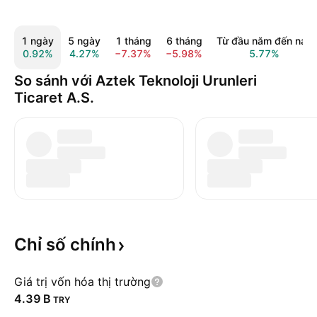
1 ngày
5 ngày
1 tháng
6 tháng
Từ đầu năm đến nay
0.92%
4.27%
−7.37%
−5.98%
5.77%
So sánh với Aztek Teknoloji Urunleri
Ticaret A.S.
Chỉ số
chính
Giá trị vốn hóa thị trường
‪4.39 B‬
TRY