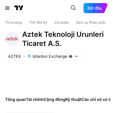
Bắt đầu
/
/
/
/
Thị trường
Thổ Nhĩ Kỳ
Cổ phiếu
Dịch vụ Phân phối
Aztek Teknoloji Urunleri
Ticaret A.S.
AZTEK
Istanbul Exchange
Tổng quan
Tài chính
Cộng đồng
Kỹ thuật
Các chỉ số có tí