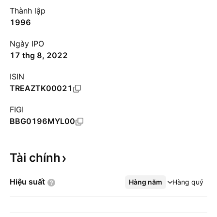
Thành lập
1996
Ngày IPO
17 thg 8, 2022
ISIN
TREAZTK00021
FIGI
BBG0196MYL00
Tài
chính
Hiệu
suất
Hàng năm
Xem thêm
Hàng quý