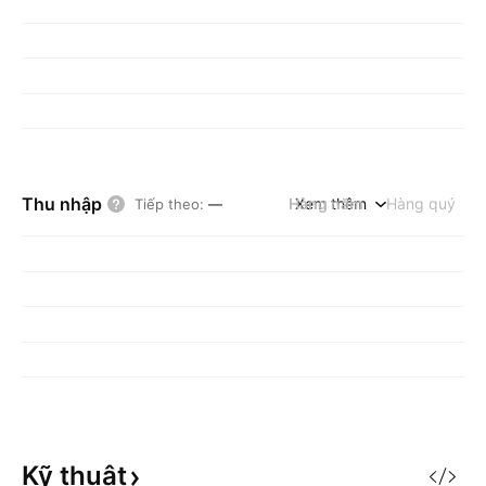
Thu nhập
Hàng năm
Xem thêm
Hàng quý
Tiếp theo
:
—
Kỹ
thuật