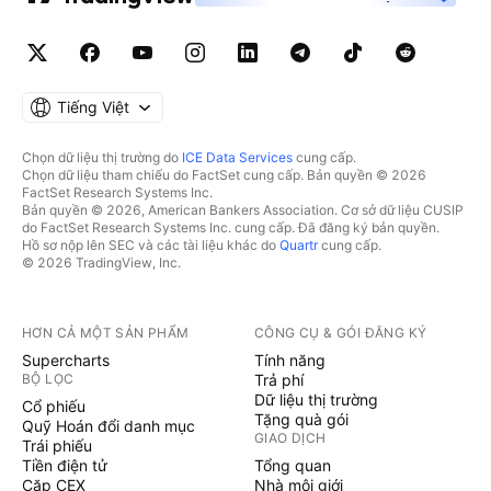
Tiếng Việt
Chọn dữ liệu thị trường do
ICE Data Services
cung cấp.
Chọn dữ liệu tham chiếu do FactSet cung cấp. Bản quyền © 2026
FactSet Research Systems Inc.
Bản quyền © 2026, American Bankers Association. Cơ sở dữ liệu CUSIP
do FactSet Research Systems Inc. cung cấp. Đã đăng ký bản quyền.
Hồ sơ nộp lên SEC và các tài liệu khác do
Quartr
cung cấp.
© 2026 TradingView, Inc.
HƠN CẢ MỘT SẢN PHẨM
CÔNG CỤ & GÓI ĐĂNG KÝ
Supercharts
Tính năng
BỘ LỌC
Trả phí
Dữ liệu thị trường
Cổ phiếu
Tặng quà gói
Quỹ Hoán đổi danh mục
GIAO DỊCH
Trái phiếu
Tiền điện tử
Tổng quan
Cặp CEX
Nhà môi giới