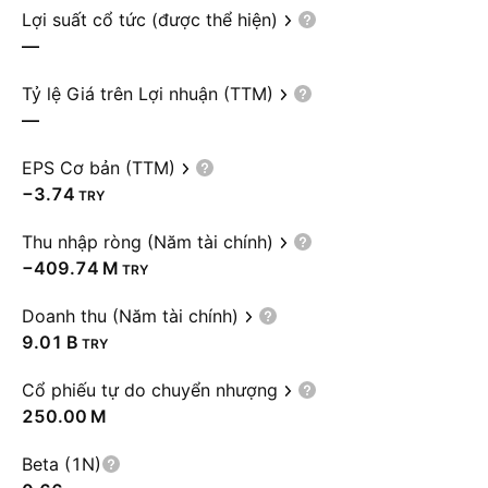
Lợi suất cổ tức (được thể hiện)
—
Tỷ lệ Giá trên Lợi nhuận (TTM)
—
EPS Cơ bản (TTM)
−3.74
TRY
Thu nhập ròng (Năm tài chính)
‪−409.74 M‬
TRY
Doanh thu (Năm tài chính)
‪9.01 B‬
TRY
Cổ phiếu tự do chuyển nhượng
‪250.00 M‬
Beta (1N)