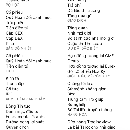
BỘ LỌC
Trả phí
Dữ liệu thị trường
Cổ phiếu
Tặng quà gói
Quỹ Hoán đổi danh mục
GIAO DỊCH
Trái phiếu
Tiền điện tử
Tổng quan
Cặp CEX
Nhà môi giới
Cặp DEX
So sánh các nhà môi giới
Pine
Cuộc thi The Leap
BẢN ĐỒ NHIỆT
ƯU ĐÃI ĐẶC BIỆT
Cổ phiếu
Hợp đồng tương lai CME
Quỹ Hoán đổi danh mục
Group
Tiền điện tử
Hợp đồng tương lai Eurex
LỊCH
Gói cổ phiếu Hoa Kỳ
GIỚI THIỆU VỀ CÔNG TY
Kinh tế
Thu nhập
Chúng tôi là ai
Cổ tức
Sứ mệnh không gian
IPO
Blog
XEM THÊM SẢN PHẨM
Trung tâm Trợ giúp
Sự nghiệp
Dòng Tin tức
Bộ Tài liệu truyền thông
Danh mục đầu tư
HÀNG HÓA
Fundamental Graphs
Đường cong lợi suất
Cửa hàng TradingView
Quyền chọn
Lá bài Tarot cho nhà giao