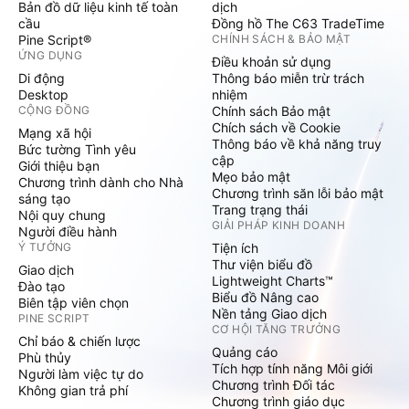
Bản đồ dữ liệu kinh tế toàn
dịch
cầu
Đồng hồ The C63 TradeTime
Pine Script®
CHÍNH SÁCH & BẢO MẬT
ỨNG DỤNG
Điều khoản sử dụng
Di động
Thông báo miễn trừ trách
Desktop
nhiệm
CỘNG ĐỒNG
Chính sách Bảo mật
Chích sách về Cookie
Mạng xã hội
Thông báo về khả năng truy
Bức tường Tình yêu
cập
Giới thiệu bạn
Mẹo bảo mật
Chương trình dành cho Nhà
Chương trình săn lỗi bảo mật
sáng tạo
Trang trạng thái
Nội quy chung
GIẢI PHÁP KINH DOANH
Người điều hành
Ý TƯỞNG
Tiện ích
Thư viện biểu đồ
Giao dịch
Lightweight Charts™
Đào tạo
Biểu đồ Nâng cao
Biên tập viên chọn
Nền tảng Giao dịch
PINE SCRIPT
CƠ HỘI TĂNG TRƯỞNG
Chỉ báo & chiến lược
Quảng cáo
Phù thủy
Tích hợp tính năng Môi giới
Người làm việc tự do
Chương trình Đối tác
Không gian trả phí
Chương trình giáo dục