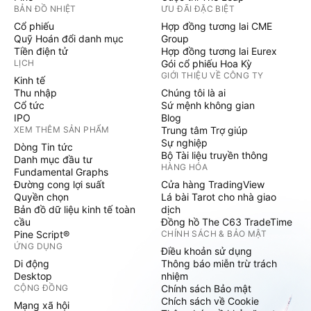
BẢN ĐỒ NHIỆT
ƯU ĐÃI ĐẶC BIỆT
Cổ phiếu
Hợp đồng tương lai CME
Quỹ Hoán đổi danh mục
Group
Tiền điện tử
Hợp đồng tương lai Eurex
LỊCH
Gói cổ phiếu Hoa Kỳ
GIỚI THIỆU VỀ CÔNG TY
Kinh tế
Thu nhập
Chúng tôi là ai
Cổ tức
Sứ mệnh không gian
IPO
Blog
XEM THÊM SẢN PHẨM
Trung tâm Trợ giúp
Sự nghiệp
Dòng Tin tức
Bộ Tài liệu truyền thông
Danh mục đầu tư
HÀNG HÓA
Fundamental Graphs
Đường cong lợi suất
Cửa hàng TradingView
Quyền chọn
Lá bài Tarot cho nhà giao
Bản đồ dữ liệu kinh tế toàn
dịch
cầu
Đồng hồ The C63 TradeTime
Pine Script®
CHÍNH SÁCH & BẢO MẬT
ỨNG DỤNG
Điều khoản sử dụng
Di động
Thông báo miễn trừ trách
Desktop
nhiệm
CỘNG ĐỒNG
Chính sách Bảo mật
Chích sách về Cookie
Mạng xã hội