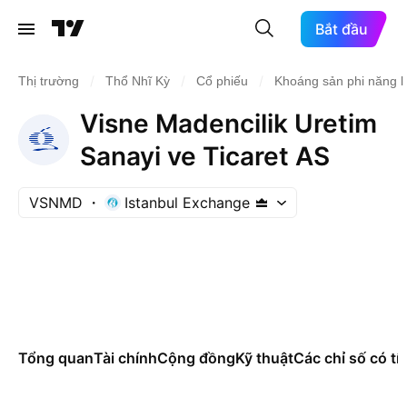
Bắt đầu
/
/
/
Thị trường
Thổ Nhĩ Kỳ
Cổ phiếu
Khoáng sản phi năng 
Visne Madencilik Uretim
Sanayi ve Ticaret AS
VSNMD
Istanbul Exchange
Tổng quan
Tài chính
Cộng đồng
Kỹ thuật
Các chỉ số có tí