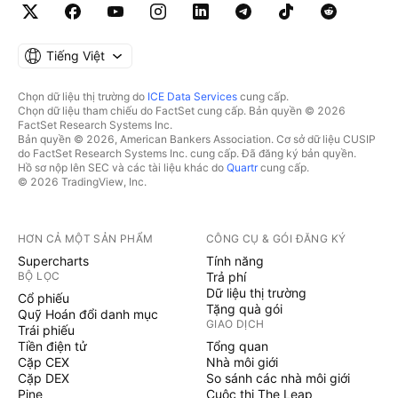
Tiếng Việt
Chọn dữ liệu thị trường do
ICE Data Services
cung cấp.
Chọn dữ liệu tham chiếu do FactSet cung cấp. Bản quyền © 2026
FactSet Research Systems Inc.
Bản quyền © 2026, American Bankers Association. Cơ sở dữ liệu CUSIP
do FactSet Research Systems Inc. cung cấp. Đã đăng ký bản quyền.
Hồ sơ nộp lên SEC và các tài liệu khác do
Quartr
cung cấp.
© 2026 TradingView, Inc.
HƠN CẢ MỘT SẢN PHẨM
CÔNG CỤ & GÓI ĐĂNG KÝ
Supercharts
Tính năng
BỘ LỌC
Trả phí
Dữ liệu thị trường
Cổ phiếu
Tặng quà gói
Quỹ Hoán đổi danh mục
GIAO DỊCH
Trái phiếu
Tiền điện tử
Tổng quan
Cặp CEX
Nhà môi giới
Cặp DEX
So sánh các nhà môi giới
Pine
Cuộc thi The Leap