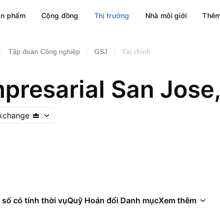
ản phẩm
Cộng đồng
Thị trường
Nhà môi giới
Thêm
/
/
/
Tập đoàn Công nghiệp
GSJ
Tài chính
presarial San Jose,
Exchange
 số có tính thời vụ
Quỹ Hoán đổi Danh mục
Xem thêm