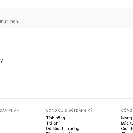
thực hiện.
ty
 SẢN PHẨM
CÔNG CỤ & GÓI ĐĂNG KÝ
CỘNG
Tính năng
Mạng 
Trả phí
Bức t
Dữ liệu thị trường
Giới t