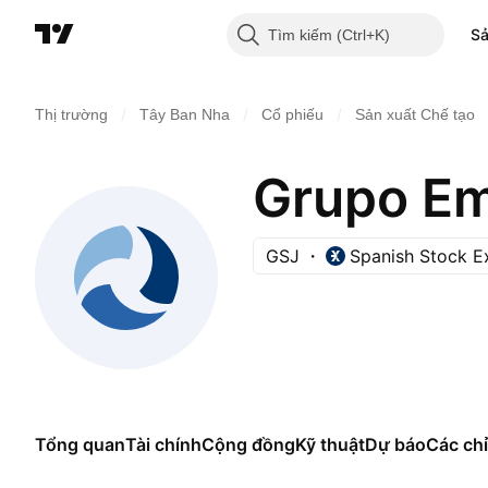
S
Tìm kiếm
/
/
/
Thị trường
Tây Ban Nha
Cổ phiếu
Sản xuất Chế tạo
Grupo Em
GSJ
Spanish Stock 
Tổng quan
Tài chính
Cộng đồng
Kỹ thuật
Dự báo
Các chỉ