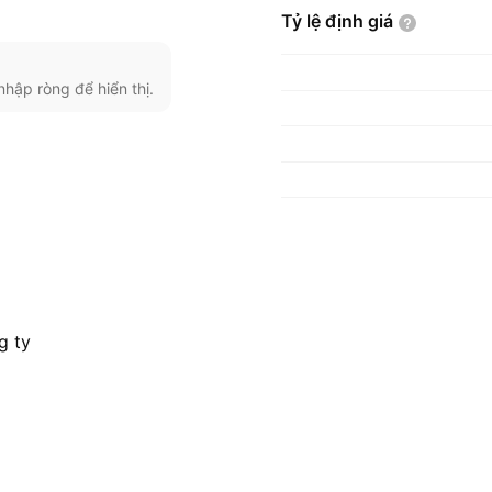
Tỷ lệ định
giá
nhập ròng để hiển thị.
g ty