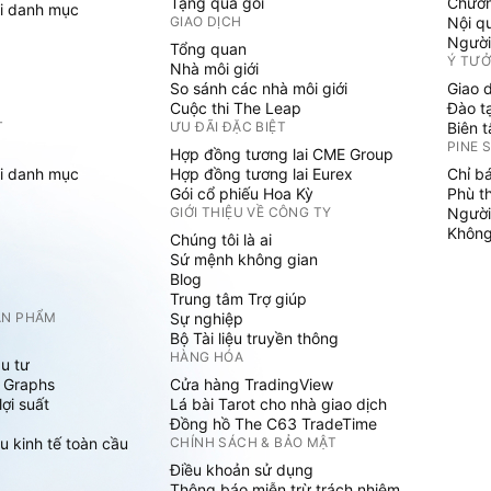
Tặng quà gói
Chươn
i danh mục
GIAO DỊCH
Nội q
Người
Tổng quan
Ý TƯ
Nhà môi giới
So sánh các nhà môi giới
Giao 
Cuộc thi The Leap
Đào t
T
ƯU ĐÃI ĐẶC BIỆT
Biên 
PINE 
Hợp đồng tương lai CME Group
i danh mục
Hợp đồng tương lai Eurex
Chỉ b
Gói cổ phiếu Hoa Kỳ
Phù t
GIỚI THIỆU VỀ CÔNG TY
Người
Không 
Chúng tôi là ai
Sứ mệnh không gian
Blog
Trung tâm Trợ giúp
ẢN PHẨM
Sự nghiệp
Bộ Tài liệu truyền thông
HÀNG HÓA
u tư
 Graphs
Cửa hàng TradingView
ợi suất
Lá bài Tarot cho nhà giao dịch
Đồng hồ The C63 TradeTime
u kinh tế toàn cầu
CHÍNH SÁCH & BẢO MẬT
Điều khoản sử dụng
Thông báo miễn trừ trách nhiệm