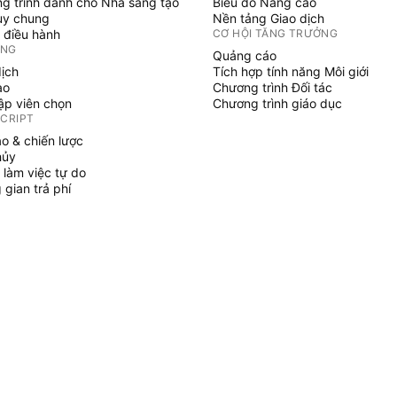
g trình dành cho Nhà sáng tạo
Biểu đồ Nâng cao
uy chung
Nền tảng Giao dịch
 điều hành
CƠ HỘI TĂNG TRƯỞNG
ỞNG
Quảng cáo
dịch
Tích hợp tính năng Môi giới
ạo
Chương trình Đối tác
tập viên chọn
Chương trình giáo dục
SCRIPT
áo & chiến lược
hủy
 làm việc tự do
gian trả phí