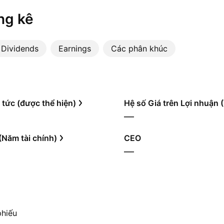
ng kê
Dividends
Earnings
Các phân khúc
 tức (được thể hiện)
Hệ số Giá trên Lợi nhuận
—
(Năm tài chính)
CEO
—
phiếu