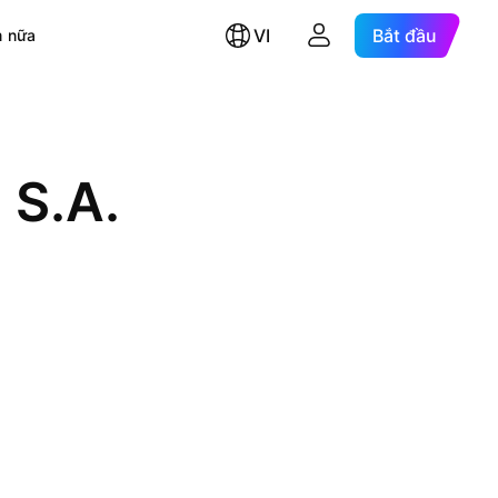
VI
Bắt đầu
 nữa
 S.A.