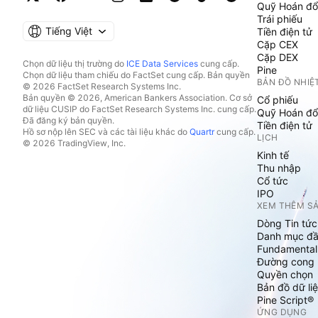
Quỹ Hoán đổ
Trái phiếu
Tiếng Việt
Tiền điện tử
Cặp CEX
Cặp DEX
Chọn dữ liệu thị trường do
ICE Data Services
cung cấp.
Pine
Chọn dữ liệu tham chiếu do FactSet cung cấp. Bản quyền
BẢN ĐỒ NHIỆ
© 2026 FactSet Research Systems Inc.
Bản quyền © 2026, American Bankers Association. Cơ sở
Cổ phiếu
dữ liệu CUSIP do FactSet Research Systems Inc. cung cấp.
Quỹ Hoán đổ
Đã đăng ký bản quyền.
Tiền điện tử
Hồ sơ nộp lên SEC và các tài liệu khác do
Quartr
cung cấp.
LỊCH
© 2026 TradingView, Inc.
Kinh tế
Thu nhập
Cổ tức
IPO
XEM THÊM S
Dòng Tin tức
Danh mục đầ
Fundamental
Đường cong l
Quyền chọn
Bản đồ dữ liệ
Pine Script®
ỨNG DỤNG