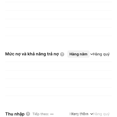
Mức nợ và khả năng trả
nợ
Hàng năm
Xem thêm
Hàng quý
Thu nhập
Hàng năm
Xem thêm
Hàng quý
Tiếp theo
:
—