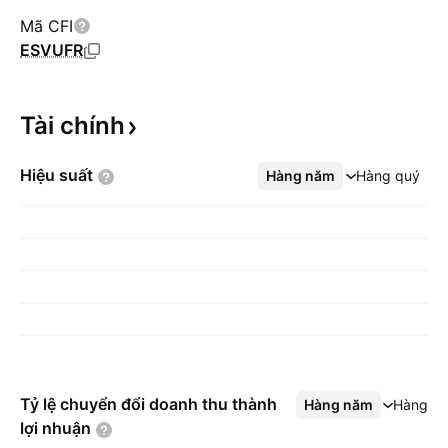
Mã CFI
ESVUFR
Tài
chính
Hiệu
suất
Hàng năm
Xem thêm
Hàng quý
Tỷ lệ chuyển đổi doanh thu thành
Hàng năm
Xem thêm
Hàng q
lợi
nhuận