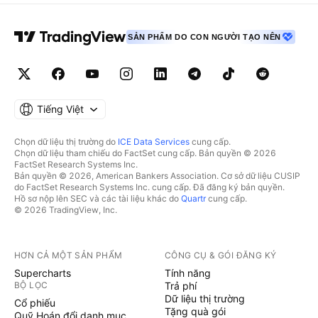
SẢN PHẨM DO CON NGƯỜI TẠO NÊN
Tiếng Việt
Chọn dữ liệu thị trường do
ICE Data Services
cung cấp.
Chọn dữ liệu tham chiếu do FactSet cung cấp. Bản quyền © 2026
FactSet Research Systems Inc.
Bản quyền © 2026, American Bankers Association. Cơ sở dữ liệu CUSIP
do FactSet Research Systems Inc. cung cấp. Đã đăng ký bản quyền.
Hồ sơ nộp lên SEC và các tài liệu khác do
Quartr
cung cấp.
© 2026 TradingView, Inc.
HƠN CẢ MỘT SẢN PHẨM
CÔNG CỤ & GÓI ĐĂNG KÝ
Supercharts
Tính năng
BỘ LỌC
Trả phí
Dữ liệu thị trường
Cổ phiếu
Tặng quà gói
Quỹ Hoán đổi danh mục