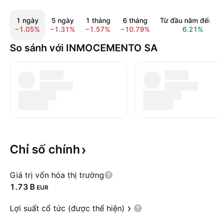
1 ngày
5 ngày
1 tháng
6 tháng
Từ đầu năm đến n
−1.05%
−1.31%
−1.57%
−10.79%
6.21%
So sánh với INMOCEMENTO SA
Chỉ số
chính
Giá trị vốn hóa thị trường
‪1.73 B‬
EUR
Lợi suất cổ tức (được thể hiện)