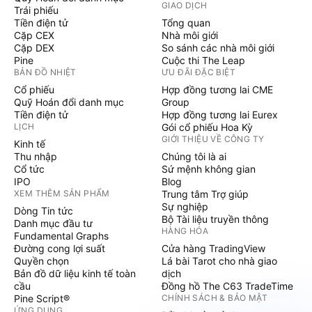
GIAO DỊCH
Trái phiếu
Tiền điện tử
Tổng quan
Cặp CEX
Nhà môi giới
Cặp DEX
So sánh các nhà môi giới
Pine
Cuộc thi The Leap
BẢN ĐỒ NHIỆT
ƯU ĐÃI ĐẶC BIỆT
Cổ phiếu
Hợp đồng tương lai CME
Quỹ Hoán đổi danh mục
Group
Tiền điện tử
Hợp đồng tương lai Eurex
LỊCH
Gói cổ phiếu Hoa Kỳ
GIỚI THIỆU VỀ CÔNG TY
Kinh tế
Thu nhập
Chúng tôi là ai
Cổ tức
Sứ mệnh không gian
IPO
Blog
XEM THÊM SẢN PHẨM
Trung tâm Trợ giúp
Sự nghiệp
Dòng Tin tức
Bộ Tài liệu truyền thông
Danh mục đầu tư
HÀNG HÓA
Fundamental Graphs
Đường cong lợi suất
Cửa hàng TradingView
Quyền chọn
Lá bài Tarot cho nhà giao
Bản đồ dữ liệu kinh tế toàn
dịch
cầu
Đồng hồ The C63 TradeTime
Pine Script®
CHÍNH SÁCH & BẢO MẬT
ỨNG DỤNG