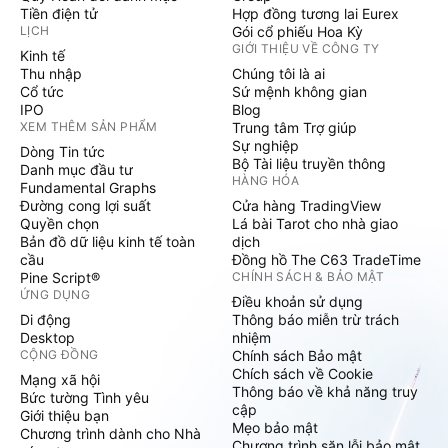
Tiền điện tử
Hợp đồng tương lai Eurex
LỊCH
Gói cổ phiếu Hoa Kỳ
GIỚI THIỆU VỀ CÔNG TY
Kinh tế
Thu nhập
Chúng tôi là ai
Cổ tức
Sứ mệnh không gian
IPO
Blog
XEM THÊM SẢN PHẨM
Trung tâm Trợ giúp
Sự nghiệp
Dòng Tin tức
Bộ Tài liệu truyền thông
Danh mục đầu tư
HÀNG HÓA
Fundamental Graphs
Đường cong lợi suất
Cửa hàng TradingView
Quyền chọn
Lá bài Tarot cho nhà giao
Bản đồ dữ liệu kinh tế toàn
dịch
cầu
Đồng hồ The C63 TradeTime
Pine Script®
CHÍNH SÁCH & BẢO MẬT
ỨNG DỤNG
Điều khoản sử dụng
Di động
Thông báo miễn trừ trách
Desktop
nhiệm
CỘNG ĐỒNG
Chính sách Bảo mật
Chích sách về Cookie
Mạng xã hội
Thông báo về khả năng truy
Bức tường Tình yêu
cập
Giới thiệu bạn
Mẹo bảo mật
Chương trình dành cho Nhà
Chương trình săn lỗi bảo mật