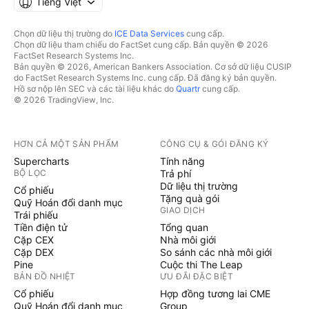
Tiếng Việt
Chọn dữ liệu thị trường do
ICE Data Services
cung cấp.
Chọn dữ liệu tham chiếu do FactSet cung cấp. Bản quyền © 2026
FactSet Research Systems Inc.
Bản quyền © 2026, American Bankers Association. Cơ sở dữ liệu CUSIP
do FactSet Research Systems Inc. cung cấp. Đã đăng ký bản quyền.
Hồ sơ nộp lên SEC và các tài liệu khác do
Quartr
cung cấp.
© 2026 TradingView, Inc.
HƠN CẢ MỘT SẢN PHẨM
CÔNG CỤ & GÓI ĐĂNG KÝ
Supercharts
Tính năng
BỘ LỌC
Trả phí
Dữ liệu thị trường
Cổ phiếu
Tặng quà gói
Quỹ Hoán đổi danh mục
GIAO DỊCH
Trái phiếu
Tiền điện tử
Tổng quan
Cặp CEX
Nhà môi giới
Cặp DEX
So sánh các nhà môi giới
Pine
Cuộc thi The Leap
BẢN ĐỒ NHIỆT
ƯU ĐÃI ĐẶC BIỆT
Cổ phiếu
Hợp đồng tương lai CME
Quỹ Hoán đổi danh mục
Group