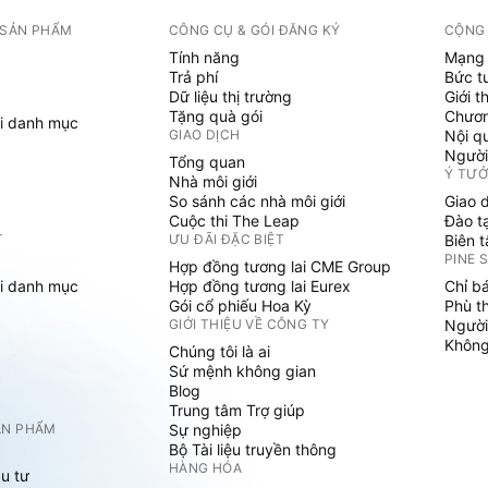
 SẢN PHẨM
CÔNG CỤ & GÓI ĐĂNG KÝ
CỘNG
Tính năng
Mạng 
Trả phí
Bức t
Dữ liệu thị trường
Giới t
Tặng quà gói
Chươn
i danh mục
GIAO DỊCH
Nội q
Người
Tổng quan
Ý TƯ
Nhà môi giới
So sánh các nhà môi giới
Giao 
Cuộc thi The Leap
Đào t
T
ƯU ĐÃI ĐẶC BIỆT
Biên 
PINE 
Hợp đồng tương lai CME Group
i danh mục
Hợp đồng tương lai Eurex
Chỉ b
Gói cổ phiếu Hoa Kỳ
Phù t
GIỚI THIỆU VỀ CÔNG TY
Người
Không 
Chúng tôi là ai
Sứ mệnh không gian
Blog
Trung tâm Trợ giúp
ẢN PHẨM
Sự nghiệp
Bộ Tài liệu truyền thông
HÀNG HÓA
u tư