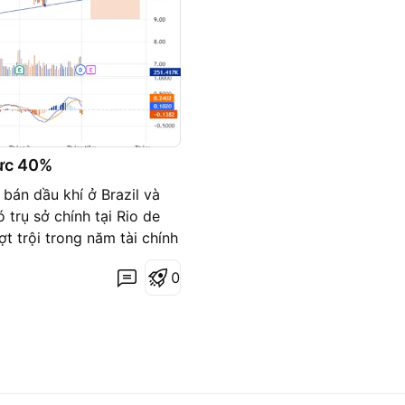
hực 40%
 bán dầu khí ở Brazil và
trụ sở chính tại Rio de
ợt trội trong năm tài chính
iệu suất hoạt động có thể
0
 nhiên giá dầu thô giao
nhuận. - Định giá theo
iá trị hợp lý gần 40%. Kế
khi giá đóng dưới 9.