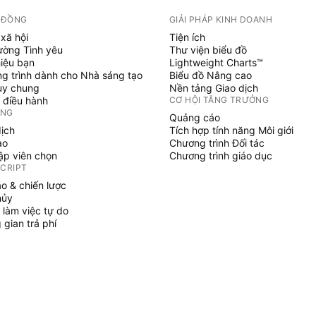
 ĐỒNG
GIẢI PHÁP KINH DOANH
xã hội
Tiện ích
ường Tình yêu
Thư viện biểu đồ
hiệu bạn
Lightweight Charts™
g trình dành cho Nhà sáng tạo
Biểu đồ Nâng cao
uy chung
Nền tảng Giao dịch
 điều hành
CƠ HỘI TĂNG TRƯỞNG
ỞNG
Quảng cáo
dịch
Tích hợp tính năng Môi giới
ạo
Chương trình Đối tác
tập viên chọn
Chương trình giáo dục
SCRIPT
áo & chiến lược
hủy
 làm việc tự do
gian trả phí