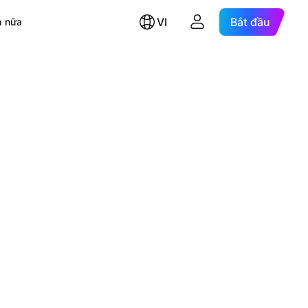
VI
Bắt đầu
 nữa