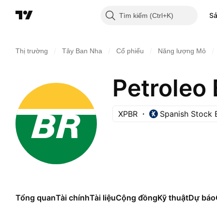
S
Tìm kiếm
/
/
/
/
Thị trường
Tây Ban Nha
Cổ phiếu
Năng lượng Mỏ
Petroleo 
XPBR
Spanish Stock
Tổng quan
Tài chính
Tài liệu
Cộng đồng
Kỹ thuật
Dự báo