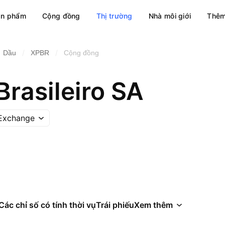
ản phẩm
Cộng đồng
Thị trường
Nhà môi giới
Thêm
/
/
Dầu
XPBR
Cộng đồng
Brasileiro SA
 Exchange
Các chỉ số có tính thời vụ
Trái phiếu
Xem thêm