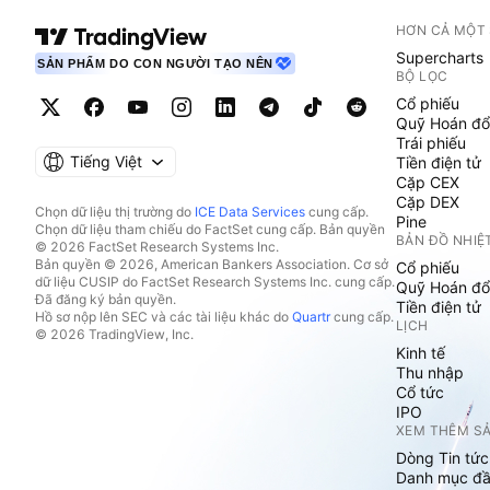
HƠN CẢ MỘT
Supercharts
SẢN PHẨM DO CON NGƯỜI TẠO NÊN
BỘ LỌC
Cổ phiếu
Quỹ Hoán đổ
Trái phiếu
Tiếng Việt
Tiền điện tử
Cặp CEX
Cặp DEX
Chọn dữ liệu thị trường do
ICE Data Services
cung cấp.
Pine
Chọn dữ liệu tham chiếu do FactSet cung cấp. Bản quyền
BẢN ĐỒ NHIỆ
© 2026 FactSet Research Systems Inc.
Bản quyền © 2026, American Bankers Association. Cơ sở
Cổ phiếu
dữ liệu CUSIP do FactSet Research Systems Inc. cung cấp.
Quỹ Hoán đổ
Đã đăng ký bản quyền.
Tiền điện tử
Hồ sơ nộp lên SEC và các tài liệu khác do
Quartr
cung cấp.
LỊCH
© 2026 TradingView, Inc.
Kinh tế
Thu nhập
Cổ tức
IPO
XEM THÊM S
Dòng Tin tức
Danh mục đầ