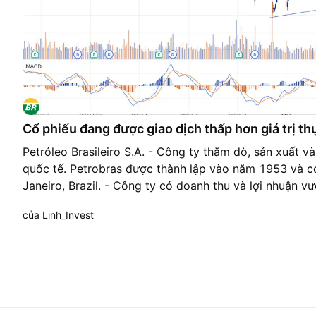
Cổ phiếu đang được giao dịch thấp hơn giá trị t
Petróleo Brasileiro S.A. - Công ty thăm dò, sản xuất và
quốc tế. Petrobras được thành lập vào năm 1953 và có 
Janeiro, Brazil. - Công ty có doanh thu và lợi nhuận vư
2022 nhờ hưởng lợi từ việc giá dầu giữ ở mức cao. - H
của Linh_Invest
sẽ kém hơn khi giá dầu rút khỏi mức cao trước đó. Tuy
dịch quanh 80 đô la đã đủ để các công ty ghi nhận lợi 
DCF cho thấy cổ phiếu đang được giao dịch thấp hơn g
hoạch đầu tư: Mua quanh 10 | Chốt lời ở 12 | Dừng lỗ 