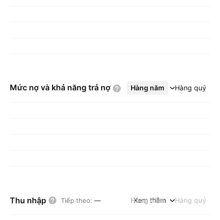
Mức nợ và khả năng trả
nợ
Hàng năm
Xem thêm
Hàng quý
Thu nhập
Hàng năm
Xem thêm
Hàng quý
Tiếp theo
:
—