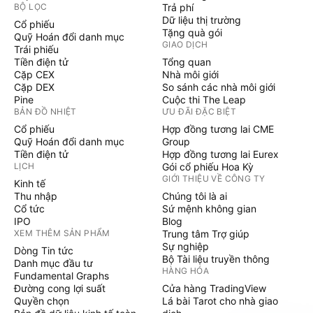
BỘ LỌC
Trả phí
Dữ liệu thị trường
Cổ phiếu
Tặng quà gói
Quỹ Hoán đổi danh mục
GIAO DỊCH
Trái phiếu
Tiền điện tử
Tổng quan
Cặp CEX
Nhà môi giới
Cặp DEX
So sánh các nhà môi giới
Pine
Cuộc thi The Leap
BẢN ĐỒ NHIỆT
ƯU ĐÃI ĐẶC BIỆT
Cổ phiếu
Hợp đồng tương lai CME
Quỹ Hoán đổi danh mục
Group
Tiền điện tử
Hợp đồng tương lai Eurex
LỊCH
Gói cổ phiếu Hoa Kỳ
GIỚI THIỆU VỀ CÔNG TY
Kinh tế
Thu nhập
Chúng tôi là ai
Cổ tức
Sứ mệnh không gian
IPO
Blog
XEM THÊM SẢN PHẨM
Trung tâm Trợ giúp
Sự nghiệp
Dòng Tin tức
Bộ Tài liệu truyền thông
Danh mục đầu tư
HÀNG HÓA
Fundamental Graphs
Đường cong lợi suất
Cửa hàng TradingView
Quyền chọn
Lá bài Tarot cho nhà giao