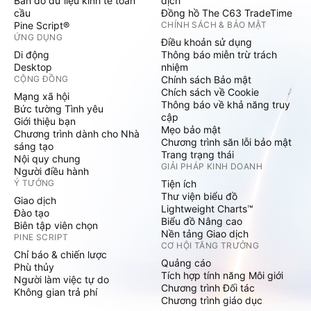
Bản đồ dữ liệu kinh tế toàn
dịch
cầu
Đồng hồ The C63 TradeTime
Pine Script®
CHÍNH SÁCH & BẢO MẬT
ỨNG DỤNG
Điều khoản sử dụng
Di động
Thông báo miễn trừ trách
Desktop
nhiệm
CỘNG ĐỒNG
Chính sách Bảo mật
Chích sách về Cookie
Mạng xã hội
Thông báo về khả năng truy
Bức tường Tình yêu
cập
Giới thiệu bạn
Mẹo bảo mật
Chương trình dành cho Nhà
Chương trình săn lỗi bảo mật
sáng tạo
Trang trạng thái
Nội quy chung
GIẢI PHÁP KINH DOANH
Người điều hành
Ý TƯỞNG
Tiện ích
Thư viện biểu đồ
Giao dịch
Lightweight Charts™
Đào tạo
Biểu đồ Nâng cao
Biên tập viên chọn
Nền tảng Giao dịch
PINE SCRIPT
CƠ HỘI TĂNG TRƯỞNG
Chỉ báo & chiến lược
Quảng cáo
Phù thủy
Tích hợp tính năng Môi giới
Người làm việc tự do
Chương trình Đối tác
Không gian trả phí
Chương trình giáo dục