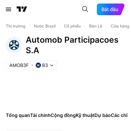
Bắt đầu
/
/
/
/
Thị trường
Nước Brazil
Cổ phiếu
Bán Lẻ
Cửa hàng 
Automob Participacoes
S.A
AMOB3F
B3
Tổng quan
Tài chính
Cộng đồng
Kỹ thuật
Dự báo
Các chỉ s