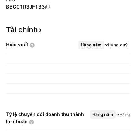
BBG01R3JF1B3
Tài
chính
Hiệu
suất
Hàng năm
Xem thêm
Hàng quý
Tỷ lệ chuyển đổi doanh thu thành
Hàng năm
Xem thêm
Hàng q
lợi
nhuận