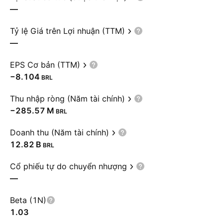
—
Tỷ lệ Giá trên Lợi nhuận (TTM)
—
EPS Cơ bản (TTM)
−8.104
BRL
Thu nhập ròng (Năm tài chính)
‪−285.57 M‬
BRL
Doanh thu (Năm tài chính)
‪12.82 B‬
BRL
Cổ phiếu tự do chuyển nhượng
—
Beta (1N)
1.03