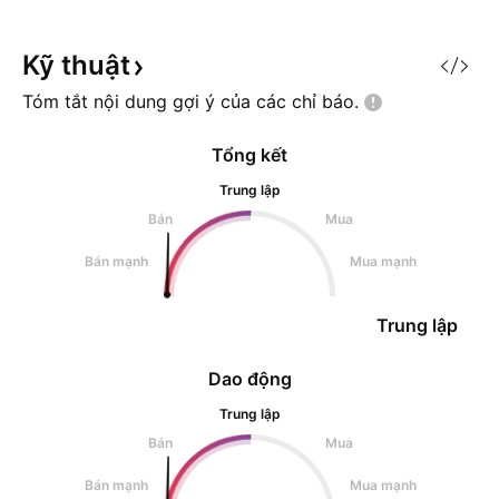
hình thành chặc chẽ Điểm phá vỡ
đoán, tổng doanh 
: 81.83$ / Dừng lỗ : 77$ có thể
kể 10,4% lên 322 t
đặt chặt hơn
này mang lại EPS 
Kỹ
thuật
Tóm tắt nội dung gợi ý của các chỉ
báo.
Tổng kết
Trung lập
Bán
Mua
Bán mạnh
Mua mạnh
Trung lập
Dao động
Trung lập
Bán
Mua
Bán mạnh
Mua mạnh