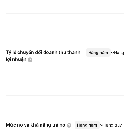
Tỷ lệ chuyển đổi doanh thu thành
Hàng năm
Xem thêm
Hàng q
lợi
nhuận
Mức nợ và khả năng trả
nợ
Hàng năm
Xem thêm
Hàng quý