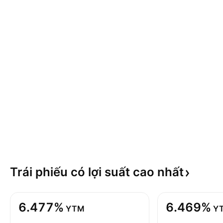
Trái phiếu có lợi suất cao
nhất
6.477%
6.469%
YTM
Y