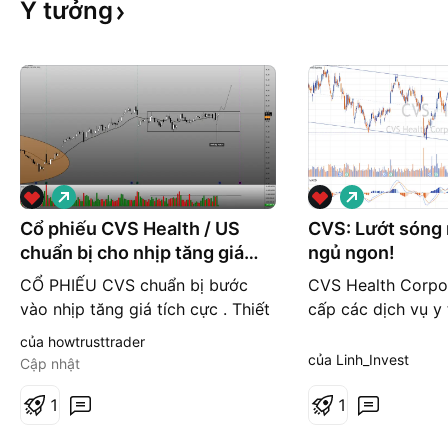
Ý
tưởng
G
G
i
i
á
á
Cổ phiếu CVS Health / US
CVS: Lướt sóng
l
l
chuẩn bị cho nhịp tăng giá
ngủ ngon!
ê
ê
n
n
mạnh
CỔ PHIẾU CVS chuẩn bị bước
CVS Health Corpo
vào nhịp tăng giá tích cực . Thiết
cấp các dịch vụ y 
lập VCB 3T 12T ( giai đoạn 2 )
Nó hoạt động thô
của howtrusttrader
Đồng thuận EMA + TA Trading
phân khúc Phúc lợ
của Linh_Invest
Cập nhật
View cho tín hiệu Buy mạnh Vừa
khỏe, Dịch vụ nhà
mới quay về đỉnh ( sau 1 năm
1
lẻ. - CVS vừa báo
1
giảm và tích luỹ lại ) Đoạn nén
cho năm 2022 và 