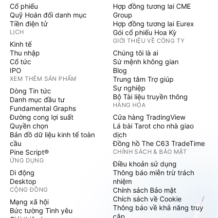
Cổ phiếu
Hợp đồng tương lai CME
Quỹ Hoán đổi danh mục
Group
Tiền điện tử
Hợp đồng tương lai Eurex
LỊCH
Gói cổ phiếu Hoa Kỳ
GIỚI THIỆU VỀ CÔNG TY
Kinh tế
Thu nhập
Chúng tôi là ai
Cổ tức
Sứ mệnh không gian
IPO
Blog
XEM THÊM SẢN PHẨM
Trung tâm Trợ giúp
Sự nghiệp
Dòng Tin tức
Bộ Tài liệu truyền thông
Danh mục đầu tư
HÀNG HÓA
Fundamental Graphs
Đường cong lợi suất
Cửa hàng TradingView
Quyền chọn
Lá bài Tarot cho nhà giao
Bản đồ dữ liệu kinh tế toàn
dịch
cầu
Đồng hồ The C63 TradeTime
Pine Script®
CHÍNH SÁCH & BẢO MẬT
ỨNG DỤNG
Điều khoản sử dụng
Di động
Thông báo miễn trừ trách
Desktop
nhiệm
CỘNG ĐỒNG
Chính sách Bảo mật
Chích sách về Cookie
Mạng xã hội
Thông báo về khả năng truy
Bức tường Tình yêu
cập