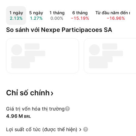
1 ngày
5 ngày
1 tháng
6 tháng
Từ đầu năm đến na
2.13%
1.27%
0.00%
−15.19%
−16.96%
So sánh với Nexpe Participacoes SA
Chỉ số
chính
Giá trị vốn hóa thị trường
‪4.96 M‬
BRL
Lợi suất cổ tức (được thể hiện)