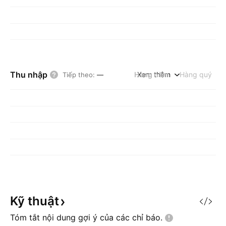
Thu nhập
Hàng năm
Xem thêm
Hàng quý
Tiếp theo
:
—
Kỹ
thuật
Tóm tắt nội dung gợi ý của các chỉ
báo.