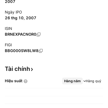
2007
Ngày IPO
26 thg 10, 2007
ISIN
BRNEXPACNOR0
FIGI
BBG000SW8LW8
Tài
chính
Hiệu
suất
Hàng năm
Xem thêm
Hàng quý