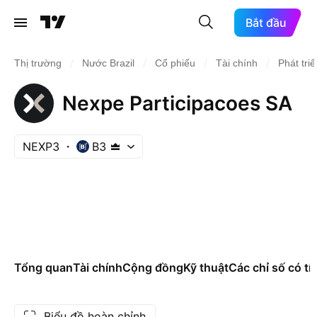
Bắt đầu
/
/
/
/
Thị trường
Nước Brazil
Cổ phiếu
Tài chính
Phát tri
Nexpe Participacoes SA
NEXP3
B3
Tổng quan
Tài chính
Cộng đồng
Kỹ thuật
Các chỉ số có tí
Biểu đồ hoàn chỉnh