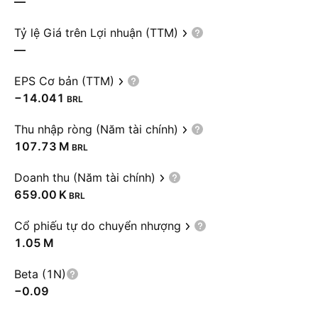
—
Tỷ lệ Giá trên Lợi nhuận (TTM)
—
EPS Cơ bản (TTM)
−14.041
BRL
Thu nhập ròng (Năm tài chính)
‪107.73 M‬
BRL
Doanh thu (Năm tài chính)
‪659.00 K‬
BRL
Cổ phiếu tự do chuyển nhượng
‪1.05 M‬
Beta (1N)
−0.09