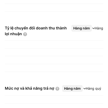
Tỷ lệ chuyển đổi doanh thu thành
Hàng năm
Xem thêm
Hàng q
lợi
nhuận
Mức nợ và khả năng trả
nợ
Hàng năm
Xem thêm
Hàng quý