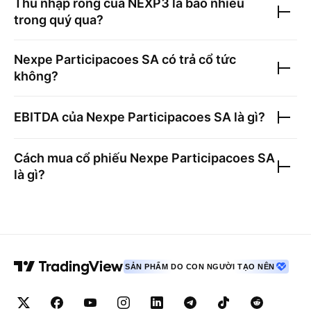
Thu nhập ròng của
NEXP3
là bao nhiêu
trong quý qua?
Nexpe Participacoes SA
có trả cổ tức
không?
EBITDA của
Nexpe Participacoes SA
là gì?
Cách mua cổ phiếu
Nexpe Participacoes SA
là gì?
SẢN PHẨM DO CON NGƯỜI TẠO NÊN