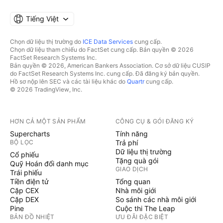
Tiếng Việt
Chọn dữ liệu thị trường do
ICE Data Services
cung cấp.
Chọn dữ liệu tham chiếu do FactSet cung cấp. Bản quyền © 2026
FactSet Research Systems Inc.
Bản quyền © 2026, American Bankers Association. Cơ sở dữ liệu CUSIP
do FactSet Research Systems Inc. cung cấp. Đã đăng ký bản quyền.
Hồ sơ nộp lên SEC và các tài liệu khác do
Quartr
cung cấp.
© 2026 TradingView, Inc.
HƠN CẢ MỘT SẢN PHẨM
CÔNG CỤ & GÓI ĐĂNG KÝ
Supercharts
Tính năng
BỘ LỌC
Trả phí
Dữ liệu thị trường
Cổ phiếu
Tặng quà gói
Quỹ Hoán đổi danh mục
GIAO DỊCH
Trái phiếu
Tiền điện tử
Tổng quan
Cặp CEX
Nhà môi giới
Cặp DEX
So sánh các nhà môi giới
Pine
Cuộc thi The Leap
BẢN ĐỒ NHIỆT
ƯU ĐÃI ĐẶC BIỆT