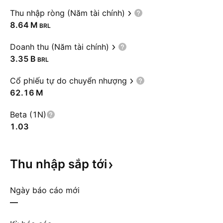
Thu nhập ròng (Năm tài chính)
‪8.64 M‬
BRL
Doanh thu (Năm tài chính)
‪3.35 B‬
BRL
Cổ phiếu tự do chuyển nhượng
‪62.16 M‬
Beta (1N)
1.03
Thu nhập sắp
tới
Ngày báo cáo mới
—