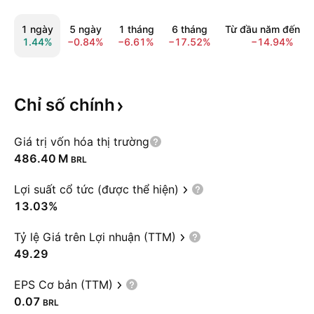
1 ngày
5 ngày
1 tháng
6 tháng
Từ đầu năm đến n
1.44%
−0.84%
−6.61%
−17.52%
−14.94%
Chỉ số
chính
Giá trị vốn hóa thị trường
‪486.40 M‬
BRL
Lợi suất cổ tức (được thể hiện)
13.03%
Tỷ lệ Giá trên Lợi nhuận (TTM)
49.29
EPS Cơ bản (TTM)
0.07
BRL