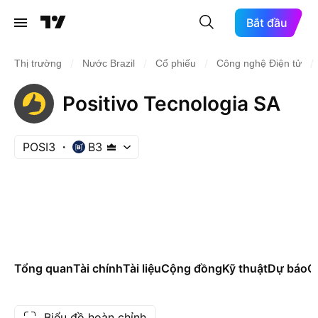
Bắt đầu
/
/
/
/
Thị trường
Nước Brazil
Cổ phiếu
Công nghệ Điện tử
Positivo Tecnologia SA
POSI3
B3
Tổng quan
Tài chính
Tài liệu
Cộng đồng
Kỹ thuật
Dự báo
Cá
Biểu đồ hoàn chỉnh