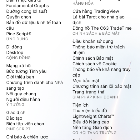
HÀNG HÓA
Fundamental Graphs
Đường cong lợi suất
Cửa hàng TradingView
Quyền chọn
Lá bài Tarot cho nhà giao
Bản đồ dữ liệu kinh tế toàn
dịch
cầu
Đồng hồ The C63 TradeTime
Pine Script®
CHÍNH SÁCH & BẢO MẬT
ỨNG DỤNG
Điều khoản sử dụng
Di động
Thông báo miễn trừ trách
Desktop
nhiệm
CỘNG ĐỒNG
Chính sách Bảo mật
Chích sách về Cookie
Mạng xã hội
Thông báo về khả năng truy
Bức tường Tình yêu
cập
Giới thiệu bạn
Mẹo bảo mật
Chương trình dành cho Nhà
Chương trình săn lỗi bảo mật
sáng tạo
Trang trạng thái
Nội quy chung
GIẢI PHÁP KINH DOANH
Người điều hành
Ý TƯỞNG
Tiện ích
Thư viện biểu đồ
Giao dịch
Lightweight Charts™
Đào tạo
Biểu đồ Nâng cao
Biên tập viên chọn
Nền tảng Giao dịch
PINE SCRIPT
CƠ HỘI TĂNG TRƯỞNG
Chỉ báo & chiến lược