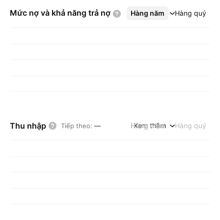
Mức nợ và khả năng trả
nợ
Hàng năm
Xem thêm
Hàng quý
Thu nhập
Hàng năm
Xem thêm
Hàng quý
Tiếp theo
:
—