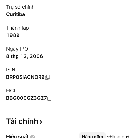
Trụ sở chính
Curitiba
Thành lập
1989
Ngày IPO
8 thg 12, 2006
ISIN
BRPOSIACNOR9
FIGI
BBG000GZ3GZ7
Tài
chính
Hiệu
suất
Hàng năm
Xem thêm
Hàng quý