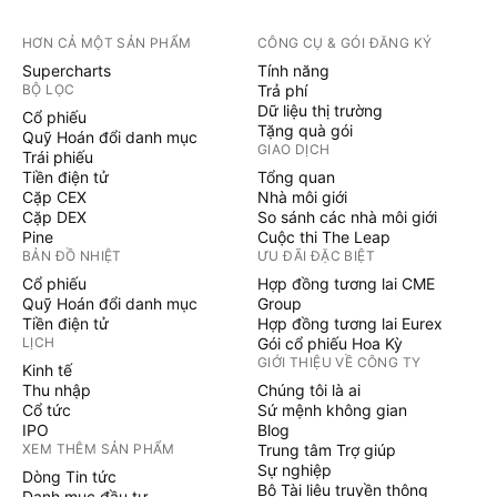
HƠN CẢ MỘT SẢN PHẨM
CÔNG CỤ & GÓI ĐĂNG KÝ
Supercharts
Tính năng
BỘ LỌC
Trả phí
Dữ liệu thị trường
Cổ phiếu
Tặng quà gói
Quỹ Hoán đổi danh mục
GIAO DỊCH
Trái phiếu
Tiền điện tử
Tổng quan
Cặp CEX
Nhà môi giới
Cặp DEX
So sánh các nhà môi giới
Pine
Cuộc thi The Leap
BẢN ĐỒ NHIỆT
ƯU ĐÃI ĐẶC BIỆT
Cổ phiếu
Hợp đồng tương lai CME
Quỹ Hoán đổi danh mục
Group
Tiền điện tử
Hợp đồng tương lai Eurex
LỊCH
Gói cổ phiếu Hoa Kỳ
GIỚI THIỆU VỀ CÔNG TY
Kinh tế
Thu nhập
Chúng tôi là ai
Cổ tức
Sứ mệnh không gian
IPO
Blog
XEM THÊM SẢN PHẨM
Trung tâm Trợ giúp
Sự nghiệp
Dòng Tin tức
Bộ Tài liệu truyền thông
Danh mục đầu tư