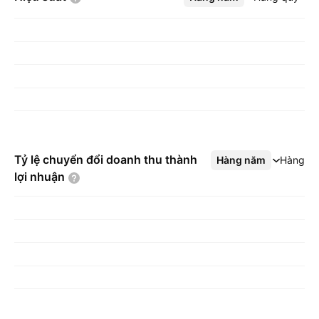
Tỷ lệ chuyển đổi doanh thu thành
Hàng năm
Xem thêm
Hàng q
lợi
nhuận