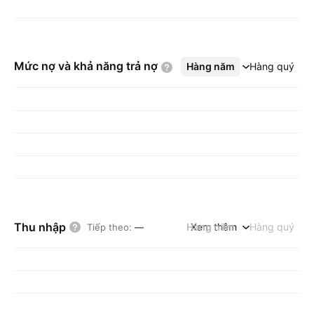
Mức nợ và khả năng trả
nợ
Hàng năm
Xem thêm
Hàng quý
Thu nhập
Hàng năm
Xem thêm
Hàng quý
Tiếp theo
:
—