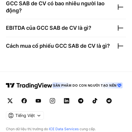
GCC SAB de CV
có bao nhiêu người lao
động?
EBITDA của
GCC SAB de CV
là gì?
Cách mua cổ phiếu
GCC SAB de CV
là gì?
SẢN PHẨM DO CON NGƯỜI TẠO NÊN
Tiếng Việt
Chọn dữ liệu thị trường do
ICE Data Services
cung cấp.