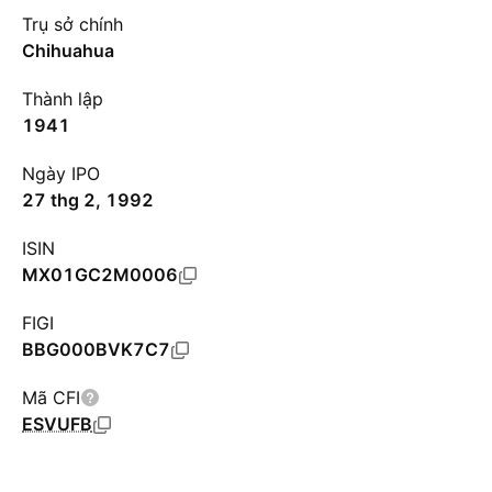
Trụ sở chính
Chihuahua
Thành lập
1941
Ngày IPO
27 thg 2, 1992
ISIN
MX01GC2M0006
FIGI
BBG000BVK7C7
Mã CFI
ESVUFB