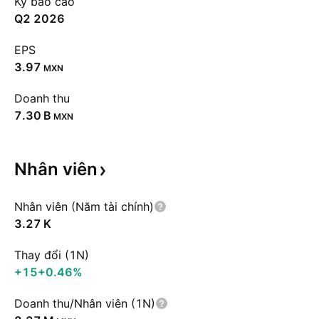
Kỳ báo cáo
Q2 2026
EPS
3.97
MXN
Doanh thu
‪7.30 B‬
MXN
Nhân
viên
Nhân viên (Năm tài chính)
‪3.27 K‬
Thay đổi (1N)
+15
+0.46%
Doanh thu/Nhân viên (1N)