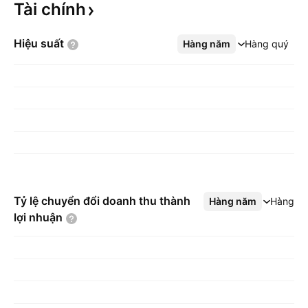
Tài
chính
Hiệu
suất
Hàng năm
Xem thêm
Hàng quý
Tỷ lệ chuyển đổi doanh thu thành
Hàng năm
Xem thêm
Hàng q
lợi
nhuận