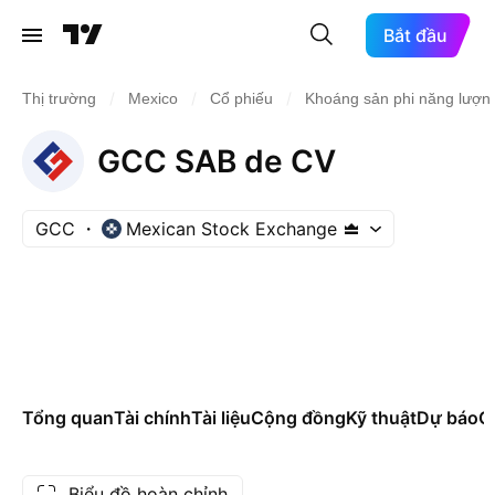
Bắt đầu
/
/
/
Thị trường
Mexico
Cổ phiếu
Khoáng sản phi năng lượn
GCC SAB de CV
GCC
Mexican Stock Exchange
Tổng quan
Tài chính
Tài liệu
Cộng đồng
Kỹ thuật
Dự báo
Cá
Biểu đồ hoàn chỉnh