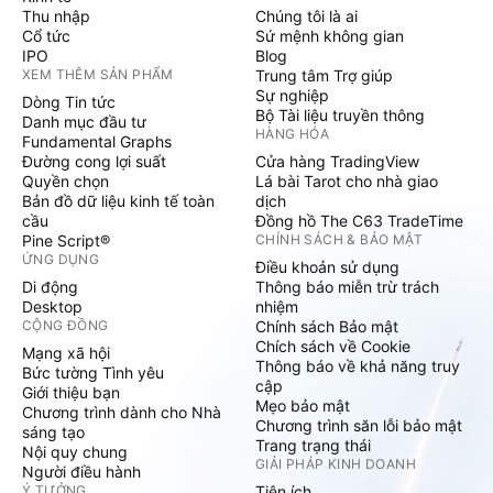
Thu nhập
Chúng tôi là ai
Cổ tức
Sứ mệnh không gian
IPO
Blog
XEM THÊM SẢN PHẨM
Trung tâm Trợ giúp
Sự nghiệp
Dòng Tin tức
Bộ Tài liệu truyền thông
Danh mục đầu tư
HÀNG HÓA
Fundamental Graphs
Đường cong lợi suất
Cửa hàng TradingView
Quyền chọn
Lá bài Tarot cho nhà giao
Bản đồ dữ liệu kinh tế toàn
dịch
cầu
Đồng hồ The C63 TradeTime
Pine Script®
CHÍNH SÁCH & BẢO MẬT
ỨNG DỤNG
Điều khoản sử dụng
Di động
Thông báo miễn trừ trách
Desktop
nhiệm
CỘNG ĐỒNG
Chính sách Bảo mật
Chích sách về Cookie
Mạng xã hội
Thông báo về khả năng truy
Bức tường Tình yêu
cập
Giới thiệu bạn
Mẹo bảo mật
Chương trình dành cho Nhà
Chương trình săn lỗi bảo mật
sáng tạo
Trang trạng thái
Nội quy chung
GIẢI PHÁP KINH DOANH
Người điều hành
Ý TƯỞNG
Tiện ích