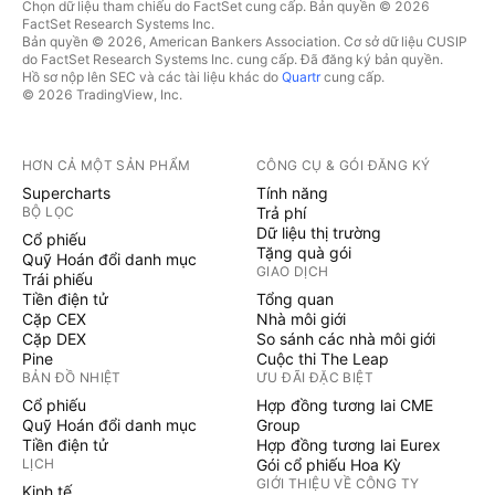
Chọn dữ liệu tham chiếu do FactSet cung cấp. Bản quyền © 2026
FactSet Research Systems Inc.
Bản quyền © 2026, American Bankers Association. Cơ sở dữ liệu CUSIP
do FactSet Research Systems Inc. cung cấp. Đã đăng ký bản quyền.
Hồ sơ nộp lên SEC và các tài liệu khác do
Quartr
cung cấp.
© 2026 TradingView, Inc.
HƠN CẢ MỘT SẢN PHẨM
CÔNG CỤ & GÓI ĐĂNG KÝ
Supercharts
Tính năng
BỘ LỌC
Trả phí
Dữ liệu thị trường
Cổ phiếu
Tặng quà gói
Quỹ Hoán đổi danh mục
GIAO DỊCH
Trái phiếu
Tiền điện tử
Tổng quan
Cặp CEX
Nhà môi giới
Cặp DEX
So sánh các nhà môi giới
Pine
Cuộc thi The Leap
BẢN ĐỒ NHIỆT
ƯU ĐÃI ĐẶC BIỆT
Cổ phiếu
Hợp đồng tương lai CME
Quỹ Hoán đổi danh mục
Group
Tiền điện tử
Hợp đồng tương lai Eurex
LỊCH
Gói cổ phiếu Hoa Kỳ
GIỚI THIỆU VỀ CÔNG TY
Kinh tế