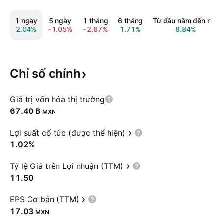
1 ngày
5 ngày
1 tháng
6 tháng
Từ đầu năm đến nay
2.04%
−1.05%
−2.67%
1.71%
8.84%
Chỉ số
chính
Giá trị vốn hóa thị trường
‪67.40 B‬
MXN
Lợi suất cổ tức (được thể hiện)
1.02%
Tỷ lệ Giá trên Lợi nhuận (TTM)
11.50
EPS Cơ bản (TTM)
17.03
MXN