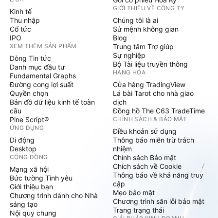
GIỚI THIỆU VỀ CÔNG TY
Kinh tế
Thu nhập
Chúng tôi là ai
Cổ tức
Sứ mệnh không gian
IPO
Blog
XEM THÊM SẢN PHẨM
Trung tâm Trợ giúp
Sự nghiệp
Dòng Tin tức
Bộ Tài liệu truyền thông
Danh mục đầu tư
HÀNG HÓA
Fundamental Graphs
Đường cong lợi suất
Cửa hàng TradingView
Quyền chọn
Lá bài Tarot cho nhà giao
Bản đồ dữ liệu kinh tế toàn
dịch
cầu
Đồng hồ The C63 TradeTime
Pine Script®
CHÍNH SÁCH & BẢO MẬT
ỨNG DỤNG
Điều khoản sử dụng
Di động
Thông báo miễn trừ trách
Desktop
nhiệm
CỘNG ĐỒNG
Chính sách Bảo mật
Chích sách về Cookie
Mạng xã hội
Thông báo về khả năng truy
Bức tường Tình yêu
cập
Giới thiệu bạn
Mẹo bảo mật
Chương trình dành cho Nhà
Chương trình săn lỗi bảo mật
sáng tạo
Trang trạng thái
Nội quy chung