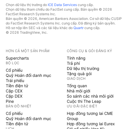
Chọn dữ liệu thị trường do
ICE Data Services
cung cấp.
Chọn dữ liệu tham chiếu do FactSet cung cấp. Bản quyền © 2026
FactSet Research Systems Inc.
Bản quyền © 2026, American Bankers Association. Cơ sở dữ liệu CUSIP
do FactSet Research Systems Inc. cung cấp. Đã đăng ký bản quyền.
Hồ sơ nộp lên SEC và các tài liệu khác do
Quartr
cung cấp.
© 2026 TradingView, Inc.
HƠN CẢ MỘT SẢN PHẨM
CÔNG CỤ & GÓI ĐĂNG KÝ
Supercharts
Tính năng
BỘ LỌC
Trả phí
Dữ liệu thị trường
Cổ phiếu
Tặng quà gói
Quỹ Hoán đổi danh mục
GIAO DỊCH
Trái phiếu
Tiền điện tử
Tổng quan
Cặp CEX
Nhà môi giới
Cặp DEX
So sánh các nhà môi giới
Pine
Cuộc thi The Leap
BẢN ĐỒ NHIỆT
ƯU ĐÃI ĐẶC BIỆT
Cổ phiếu
Hợp đồng tương lai CME
Quỹ Hoán đổi danh mục
Group
Tiền điện tử
Hợp đồng tương lai Eurex
LỊCH
Gói cổ phiếu Hoa Kỳ