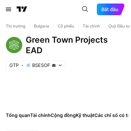
Bắt đầu
/
/
/
/
Thị trường
Bulgaria
Cổ phiếu
Tài chính
Quỹ Đầu tư 
Green Town Projects
EAD
GTP
BSESOF
Tổng quan
Tài chính
Cộng đồng
Kỹ thuật
Các chỉ số có tí