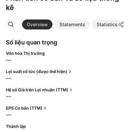
kê
Overview
Statements
Statistics
D
More
Số liệu quan trọng
Vốn hóa Thị trường
—
Lợi suất cổ tức (được thể hiện)
—
Hệ số Giá trên Lợi nhuận (TTM)
—
EPS Cơ bản (TTM)
—
Thành lập