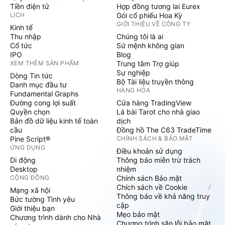
Tiền điện tử
Hợp đồng tương lai Eurex
LỊCH
Gói cổ phiếu Hoa Kỳ
GIỚI THIỆU VỀ CÔNG TY
Kinh tế
Thu nhập
Chúng tôi là ai
Cổ tức
Sứ mệnh không gian
IPO
Blog
XEM THÊM SẢN PHẨM
Trung tâm Trợ giúp
Sự nghiệp
Dòng Tin tức
Bộ Tài liệu truyền thông
Danh mục đầu tư
HÀNG HÓA
Fundamental Graphs
Đường cong lợi suất
Cửa hàng TradingView
Quyền chọn
Lá bài Tarot cho nhà giao
Bản đồ dữ liệu kinh tế toàn
dịch
cầu
Đồng hồ The C63 TradeTime
Pine Script®
CHÍNH SÁCH & BẢO MẬT
ỨNG DỤNG
Điều khoản sử dụng
Di động
Thông báo miễn trừ trách
Desktop
nhiệm
CỘNG ĐỒNG
Chính sách Bảo mật
Chích sách về Cookie
Mạng xã hội
Thông báo về khả năng truy
Bức tường Tình yêu
cập
Giới thiệu bạn
Mẹo bảo mật
Chương trình dành cho Nhà
Chương trình săn lỗi bảo mật