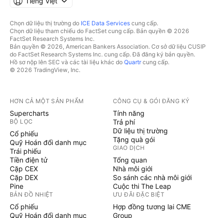
Tiếng Việt
Chọn dữ liệu thị trường do
ICE Data Services
cung cấp.
Chọn dữ liệu tham chiếu do FactSet cung cấp. Bản quyền © 2026
FactSet Research Systems Inc.
Bản quyền © 2026, American Bankers Association. Cơ sở dữ liệu CUSIP
do FactSet Research Systems Inc. cung cấp. Đã đăng ký bản quyền.
Hồ sơ nộp lên SEC và các tài liệu khác do
Quartr
cung cấp.
© 2026 TradingView, Inc.
HƠN CẢ MỘT SẢN PHẨM
CÔNG CỤ & GÓI ĐĂNG KÝ
Supercharts
Tính năng
BỘ LỌC
Trả phí
Dữ liệu thị trường
Cổ phiếu
Tặng quà gói
Quỹ Hoán đổi danh mục
GIAO DỊCH
Trái phiếu
Tiền điện tử
Tổng quan
Cặp CEX
Nhà môi giới
Cặp DEX
So sánh các nhà môi giới
Pine
Cuộc thi The Leap
BẢN ĐỒ NHIỆT
ƯU ĐÃI ĐẶC BIỆT
Cổ phiếu
Hợp đồng tương lai CME
Quỹ Hoán đổi danh mục
Group