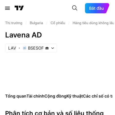
Bắt đầu
/
/
/
Thị trường
Bulgaria
Cổ phiếu
Hàng tiêu dùng không lâu
Lavena AD
LAV
BSESOF
Tổng quan
Tài chính
Cộng đồng
Kỹ thuật
Các chỉ số có tí
Phân tích cơ bản và số liệu thống