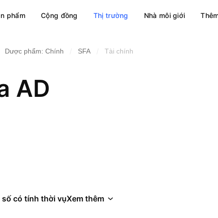
ản phẩm
Cộng đồng
Thị trường
Nhà môi giới
Thêm
/
/
Dược phẩm: Chính
SFA
Tài chính
a AD
 số có tính thời vụ
Xem thêm