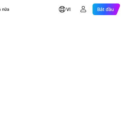
VI
Bắt đầu
 nữa