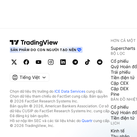
HƠN CẢ MỘT
Supercharts
SẢN PHẨM DO CON NGƯỜI TẠO NÊN
BỘ LỌC
Cổ phiếu
Quỹ Hoán đổ
Trái phiếu
Tiếng Việt
Tiền điện tử
Cặp CEX
Cặp DEX
Chọn dữ liệu thị trường do
ICE Data Services
cung cấp.
Pine
Chọn dữ liệu tham chiếu do FactSet cung cấp. Bản quyền
BẢN ĐỒ NHIỆ
© 2026 FactSet Research Systems Inc.
Bản quyền © 2026, American Bankers Association. Cơ sở
Cổ phiếu
dữ liệu CUSIP do FactSet Research Systems Inc. cung cấp.
Quỹ Hoán đổ
Đã đăng ký bản quyền.
Tiền điện tử
Hồ sơ nộp lên SEC và các tài liệu khác do
Quartr
cung cấp.
LỊCH
© 2026 TradingView, Inc.
Kinh tế
Thu nhập