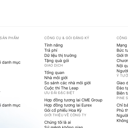
 SẢN PHẨM
CÔNG CỤ & GÓI ĐĂNG KÝ
CỘNG
Tính năng
Mạng 
Trả phí
Bức t
Dữ liệu thị trường
Giới t
Tặng quà gói
Chươn
i danh mục
GIAO DỊCH
Nội q
Người
Tổng quan
Ý TƯ
Nhà môi giới
So sánh các nhà môi giới
Giao 
Cuộc thi The Leap
Đào t
T
ƯU ĐÃI ĐẶC BIỆT
Biên 
PINE 
Hợp đồng tương lai CME Group
i danh mục
Hợp đồng tương lai Eurex
Chỉ b
Gói cổ phiếu Hoa Kỳ
Phù t
GIỚI THIỆU VỀ CÔNG TY
Người
Không 
Chúng tôi là ai
Sứ mệnh không gian