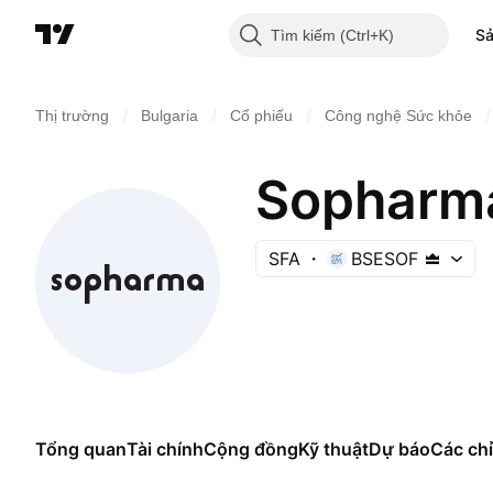
S
Tìm kiếm
/
/
/
/
Thị trường
Bulgaria
Cổ phiếu
Công nghệ Sức khỏe
Sopharm
SFA
BSESOF
Tổng quan
Tài chính
Cộng đồng
Kỹ thuật
Dự báo
Các chỉ