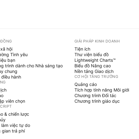
 ĐỒNG
GIẢI PHÁP KINH DOANH
xã hội
Tiện ích
ường Tình yêu
Thư viện biểu đồ
hiệu bạn
Lightweight Charts™
g trình dành cho Nhà sáng tạo
Biểu đồ Nâng cao
uy chung
Nền tảng Giao dịch
 điều hành
CƠ HỘI TĂNG TRƯỞNG
ỞNG
Quảng cáo
dịch
Tích hợp tính năng Môi giới
ạo
Chương trình Đối tác
tập viên chọn
Chương trình giáo dục
SCRIPT
áo & chiến lược
hủy
 làm việc tự do
gian trả phí