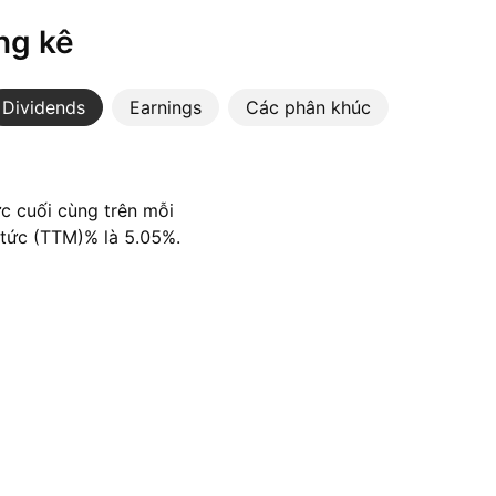
ng kê
Dividends
Earnings
Các phân khúc
ức cuối cùng trên mỗi
 tức (TTM)% là 5.05%.