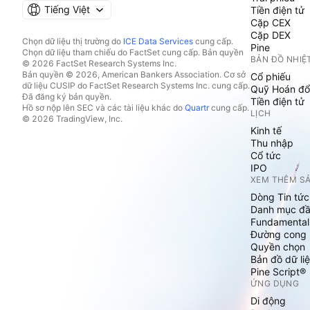
Tiếng Việt
Tiền điện tử
Cặp CEX
Cặp DEX
Chọn dữ liệu thị trường do
ICE Data Services
cung cấp.
Pine
Chọn dữ liệu tham chiếu do FactSet cung cấp. Bản quyền
BẢN ĐỒ NHIỆ
© 2026 FactSet Research Systems Inc.
Bản quyền © 2026, American Bankers Association. Cơ sở
Cổ phiếu
dữ liệu CUSIP do FactSet Research Systems Inc. cung cấp.
Quỹ Hoán đổ
Đã đăng ký bản quyền.
Tiền điện tử
Hồ sơ nộp lên SEC và các tài liệu khác do
Quartr
cung cấp.
LỊCH
© 2026 TradingView, Inc.
Kinh tế
Thu nhập
Cổ tức
IPO
XEM THÊM S
Dòng Tin tức
Danh mục đầ
Fundamental
Đường cong l
Quyền chọn
Bản đồ dữ liệ
Pine Script®
ỨNG DỤNG
Di động