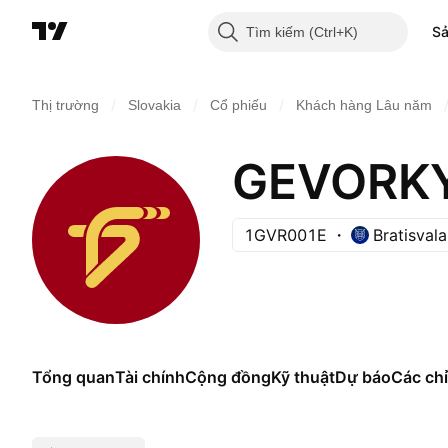
S
Tìm kiếm
/
/
/
Thị trường
Slovakia
Cổ phiếu
Khách hàng Lâu năm
GEVORKY
1GVR001E
Bratisval
Tổng quan
Tài chính
Cộng đồng
Kỹ thuật
Dự báo
Các chỉ