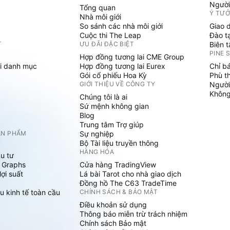
Người
Tổng quan
Ý TƯ
Nhà môi giới
So sánh các nhà môi giới
Giao 
Cuộc thi The Leap
Đào t
T
ƯU ĐÃI ĐẶC BIỆT
Biên 
PINE 
Hợp đồng tương lai CME Group
i danh mục
Hợp đồng tương lai Eurex
Chỉ b
Gói cổ phiếu Hoa Kỳ
Phù t
GIỚI THIỆU VỀ CÔNG TY
Người
Không 
Chúng tôi là ai
Sứ mệnh không gian
Blog
Trung tâm Trợ giúp
ẢN PHẨM
Sự nghiệp
Bộ Tài liệu truyền thông
HÀNG HÓA
u tư
 Graphs
Cửa hàng TradingView
ợi suất
Lá bài Tarot cho nhà giao dịch
Đồng hồ The C63 TradeTime
u kinh tế toàn cầu
CHÍNH SÁCH & BẢO MẬT
Điều khoản sử dụng
Thông báo miễn trừ trách nhiệm
Chính sách Bảo mật