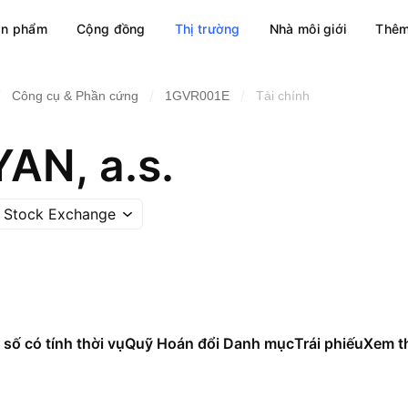
ản phẩm
Cộng đồng
Thị trường
Nhà môi giới
Thêm
/
/
/
Công cụ & Phần cứng
1GVR001E
Tài chính
AN, a.s.
a Stock Exchange
 số có tính thời vụ
Quỹ Hoán đổi Danh mục
Trái phiếu
Xem t