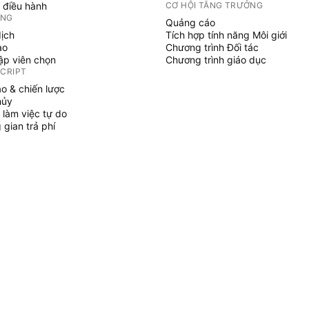
 điều hành
CƠ HỘI TĂNG TRƯỞNG
ỞNG
Quảng cáo
dịch
Tích hợp tính năng Môi giới
ạo
Chương trình Đối tác
tập viên chọn
Chương trình giáo dục
SCRIPT
áo & chiến lược
hủy
 làm việc tự do
gian trả phí