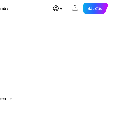
VI
Bắt đầu
 nữa
hêm