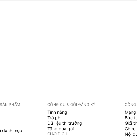
 SẢN PHẨM
CÔNG CỤ & GÓI ĐĂNG KÝ
CỘNG
Tính năng
Mạng 
Trả phí
Bức t
Dữ liệu thị trường
Giới t
Tặng quà gói
Chươn
i danh mục
GIAO DỊCH
Nội q