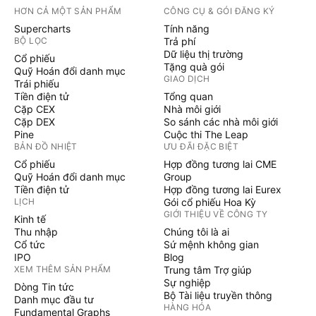
HƠN CẢ MỘT SẢN PHẨM
CÔNG CỤ & GÓI ĐĂNG KÝ
Supercharts
Tính năng
BỘ LỌC
Trả phí
Dữ liệu thị trường
Cổ phiếu
Tặng quà gói
Quỹ Hoán đổi danh mục
GIAO DỊCH
Trái phiếu
Tiền điện tử
Tổng quan
Cặp CEX
Nhà môi giới
Cặp DEX
So sánh các nhà môi giới
Pine
Cuộc thi The Leap
BẢN ĐỒ NHIỆT
ƯU ĐÃI ĐẶC BIỆT
Cổ phiếu
Hợp đồng tương lai CME
Quỹ Hoán đổi danh mục
Group
Tiền điện tử
Hợp đồng tương lai Eurex
LỊCH
Gói cổ phiếu Hoa Kỳ
GIỚI THIỆU VỀ CÔNG TY
Kinh tế
Thu nhập
Chúng tôi là ai
Cổ tức
Sứ mệnh không gian
IPO
Blog
XEM THÊM SẢN PHẨM
Trung tâm Trợ giúp
Sự nghiệp
Dòng Tin tức
Bộ Tài liệu truyền thông
Danh mục đầu tư
HÀNG HÓA
Fundamental Graphs