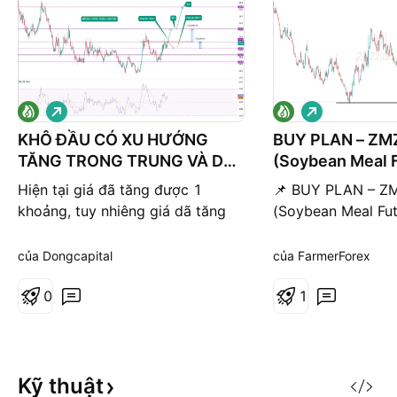
G
G
i
i
á
á
KHÔ ĐẦU CÓ XU HƯỚNG
BUY PLAN – Z
l
l
TĂNG TRONG TRUNG VÀ DÀI
(Soybean Meal F
ê
ê
n
n
HẠN
2025)
Hiện tại giá đã tăng được 1
📌 BUY PLAN – Z
khoảng, tuy nhiêng giá dã tăng
(Soybean Meal Fut
được 1 đoạn, Tuy nhiên có thể
2025) Entry (BUY)
vào giá hiện tại và tk còn có khả
Loss: 271.9 Take P
của Dongcapital
của FarmerForex
năng vào thêm thì về vùng mua
Lý do vào lệnh Gi
thứ 2 ta có thể mua thêm 01 lót
0
mạnh từ hỗ trợ 27
1
vùng demand zone)
nến rút chân (pinba
cho tín hiệu đảo c
giá hồi phục kiểm
Kỹ
thuật