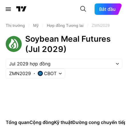
Bắt đầu
/
/
/
Thị trường
Mỹ
Hợp đồng Tương lai
ZMN2029
Soybean Meal Futures
(Jul 2029)
Jul 2029 hợp đồng
ZMN2029
CBOT
Tổng quan
Cộng đồng
Kỹ thuật
Đường cong chuyển tiếp