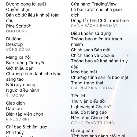
Đường cong lợi suất
Cửa hàng TradingView
Quyền chọn
Lá bài Tarot cho nhà giao
Bản đồ dữ liệu kinh tế toàn
dịch
cầu
Đồng hồ The C63 TradeTime
Pine Script®
CHÍNH SÁCH & BẢO MẬT
ỨNG DỤNG
Điều khoản sử dụng
Di động
Thông báo miễn trừ trách
Desktop
nhiệm
CỘNG ĐỒNG
Chính sách Bảo mật
Chích sách về Cookie
Mạng xã hội
Thông báo về khả năng truy
Bức tường Tình yêu
cập
Giới thiệu bạn
Mẹo bảo mật
Chương trình dành cho Nhà
Chương trình săn lỗi bảo mật
sáng tạo
Trang trạng thái
Nội quy chung
GIẢI PHÁP KINH DOANH
Người điều hành
Ý TƯỞNG
Tiện ích
Thư viện biểu đồ
Giao dịch
Lightweight Charts™
Đào tạo
Biểu đồ Nâng cao
Biên tập viên chọn
Nền tảng Giao dịch
PINE SCRIPT
CƠ HỘI TĂNG TRƯỞNG
Chỉ báo & chiến lược
Quảng cáo
Phù thủy
Tích hợp tính năng Môi giới