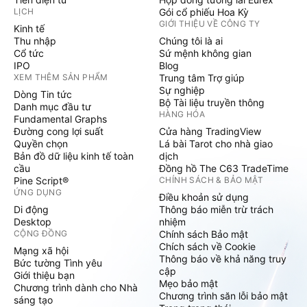
LỊCH
Gói cổ phiếu Hoa Kỳ
GIỚI THIỆU VỀ CÔNG TY
Kinh tế
Thu nhập
Chúng tôi là ai
Cổ tức
Sứ mệnh không gian
IPO
Blog
XEM THÊM SẢN PHẨM
Trung tâm Trợ giúp
Sự nghiệp
Dòng Tin tức
Bộ Tài liệu truyền thông
Danh mục đầu tư
HÀNG HÓA
Fundamental Graphs
Đường cong lợi suất
Cửa hàng TradingView
Quyền chọn
Lá bài Tarot cho nhà giao
Bản đồ dữ liệu kinh tế toàn
dịch
cầu
Đồng hồ The C63 TradeTime
Pine Script®
CHÍNH SÁCH & BẢO MẬT
ỨNG DỤNG
Điều khoản sử dụng
Di động
Thông báo miễn trừ trách
Desktop
nhiệm
CỘNG ĐỒNG
Chính sách Bảo mật
Chích sách về Cookie
Mạng xã hội
Thông báo về khả năng truy
Bức tường Tình yêu
cập
Giới thiệu bạn
Mẹo bảo mật
Chương trình dành cho Nhà
Chương trình săn lỗi bảo mật
sáng tạo