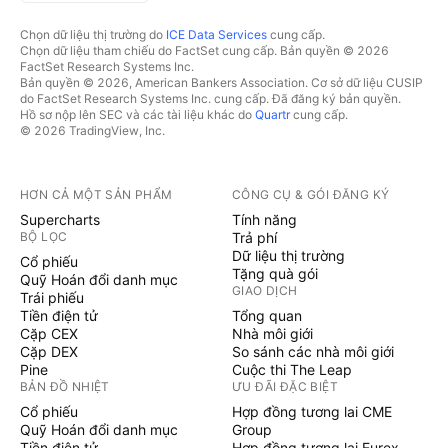
Chọn dữ liệu thị trường do
ICE Data Services
cung cấp.
Chọn dữ liệu tham chiếu do FactSet cung cấp. Bản quyền © 2026
FactSet Research Systems Inc.
Bản quyền © 2026, American Bankers Association. Cơ sở dữ liệu CUSIP
do FactSet Research Systems Inc. cung cấp. Đã đăng ký bản quyền.
Hồ sơ nộp lên SEC và các tài liệu khác do
Quartr
cung cấp.
© 2026 TradingView, Inc.
HƠN CẢ MỘT SẢN PHẨM
CÔNG CỤ & GÓI ĐĂNG KÝ
Supercharts
Tính năng
BỘ LỌC
Trả phí
Dữ liệu thị trường
Cổ phiếu
Tặng quà gói
Quỹ Hoán đổi danh mục
GIAO DỊCH
Trái phiếu
Tiền điện tử
Tổng quan
Cặp CEX
Nhà môi giới
Cặp DEX
So sánh các nhà môi giới
Pine
Cuộc thi The Leap
BẢN ĐỒ NHIỆT
ƯU ĐÃI ĐẶC BIỆT
Cổ phiếu
Hợp đồng tương lai CME
Quỹ Hoán đổi danh mục
Group
Tiền điện tử
Hợp đồng tương lai Eurex