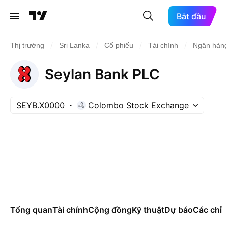
Bắt đầu
/
/
/
/
Thị trường
Sri Lanka
Cổ phiếu
Tài chính
Ngân hàng
Seylan Bank PLC
SEYB.X0000
Colombo Stock Exchange
Tổng quan
Tài chính
Cộng đồng
Kỹ thuật
Dự báo
Các chỉ s