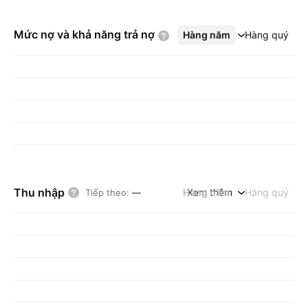
Mức nợ và khả năng trả
nợ
Hàng năm
Xem thêm
Hàng quý
Thu nhập
Hàng năm
Xem thêm
Hàng quý
Tiếp theo
:
—