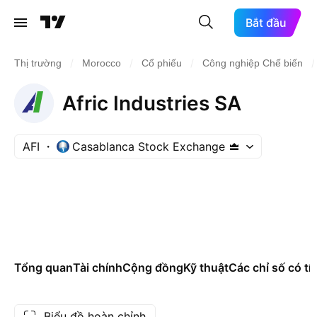
Bắt đầu
/
/
/
/
Thị trường
Morocco
Cổ phiếu
Công nghiệp Chế biến
Afric Industries SA
AFI
Casablanca Stock Exchange
Tổng quan
Tài chính
Cộng đồng
Kỹ thuật
Các chỉ số có tí
Biểu đồ hoàn chỉnh