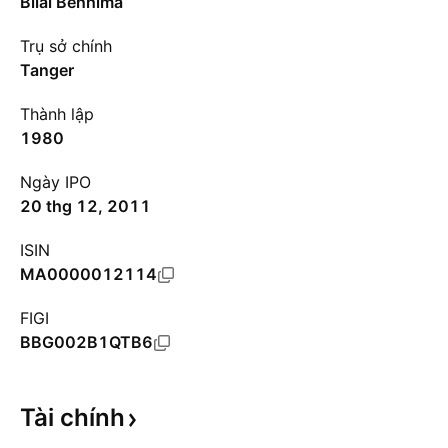
Bilal Benhima
Trụ sở chính
Tanger
Thành lập
1980
Ngày IPO
20 thg 12, 2011
ISIN
MA0000012114
FIGI
BBG002B1QTB6
Tài
chính