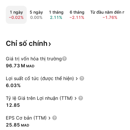
1 ngày
5 ngày
1 tháng
6 tháng
Từ đầu năm đến nay
−0.02%
0.00%
2.11%
−2.11%
−1.76%
Chỉ số
chính
Giá trị vốn hóa thị trường
‪96.73 M‬
MAD
Lợi suất cổ tức (được thể hiện)
6.03%
Tỷ lệ Giá trên Lợi nhuận (TTM)
12.85
EPS Cơ bản (TTM)
25.85
MAD