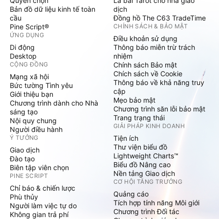
Quyền chọn
Lá bài Tarot cho nhà giao
Bản đồ dữ liệu kinh tế toàn
dịch
cầu
Đồng hồ The C63 TradeTime
Pine Script®
CHÍNH SÁCH & BẢO MẬT
ỨNG DỤNG
Điều khoản sử dụng
Di động
Thông báo miễn trừ trách
Desktop
nhiệm
CỘNG ĐỒNG
Chính sách Bảo mật
Chích sách về Cookie
Mạng xã hội
Thông báo về khả năng truy
Bức tường Tình yêu
cập
Giới thiệu bạn
Mẹo bảo mật
Chương trình dành cho Nhà
Chương trình săn lỗi bảo mật
sáng tạo
Trang trạng thái
Nội quy chung
GIẢI PHÁP KINH DOANH
Người điều hành
Ý TƯỞNG
Tiện ích
Thư viện biểu đồ
Giao dịch
Lightweight Charts™
Đào tạo
Biểu đồ Nâng cao
Biên tập viên chọn
Nền tảng Giao dịch
PINE SCRIPT
CƠ HỘI TĂNG TRƯỞNG
Chỉ báo & chiến lược
Quảng cáo
Phù thủy
Tích hợp tính năng Môi giới
Người làm việc tự do
Chương trình Đối tác
Không gian trả phí