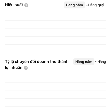
Hiệu
suất
Hàng năm
Xem thêm
Hàng quý
Tỷ lệ chuyển đổi doanh thu thành
Hàng năm
Xem thêm
Hàng q
lợi
nhuận