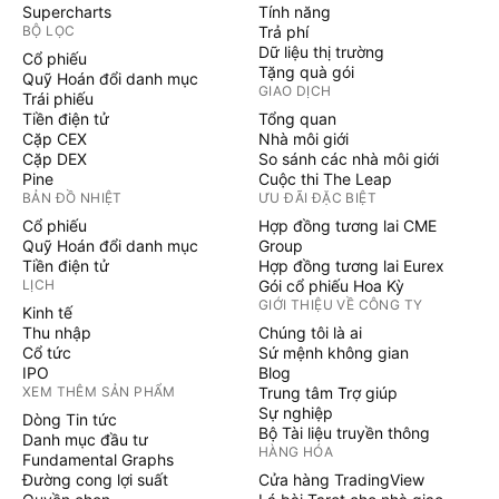
Supercharts
Tính năng
BỘ LỌC
Trả phí
Dữ liệu thị trường
Cổ phiếu
Tặng quà gói
Quỹ Hoán đổi danh mục
GIAO DỊCH
Trái phiếu
Tiền điện tử
Tổng quan
Cặp CEX
Nhà môi giới
Cặp DEX
So sánh các nhà môi giới
Pine
Cuộc thi The Leap
BẢN ĐỒ NHIỆT
ƯU ĐÃI ĐẶC BIỆT
Cổ phiếu
Hợp đồng tương lai CME
Quỹ Hoán đổi danh mục
Group
Tiền điện tử
Hợp đồng tương lai Eurex
LỊCH
Gói cổ phiếu Hoa Kỳ
GIỚI THIỆU VỀ CÔNG TY
Kinh tế
Thu nhập
Chúng tôi là ai
Cổ tức
Sứ mệnh không gian
IPO
Blog
XEM THÊM SẢN PHẨM
Trung tâm Trợ giúp
Sự nghiệp
Dòng Tin tức
Bộ Tài liệu truyền thông
Danh mục đầu tư
HÀNG HÓA
Fundamental Graphs
Đường cong lợi suất
Cửa hàng TradingView