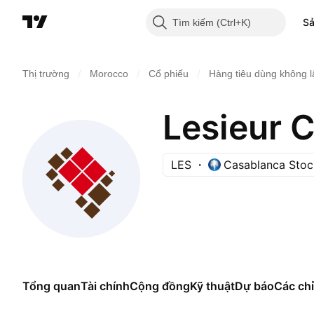
S
Tìm kiếm
/
/
/
Thị trường
Morocco
Cổ phiếu
Hàng tiêu dùng không 
Lesieur C
LES
Casablanca Sto
Tổng quan
Tài chính
Cộng đồng
Kỹ thuật
Dự báo
Các chỉ