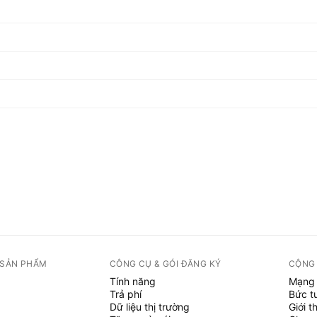
 SẢN PHẨM
CÔNG CỤ & GÓI ĐĂNG KÝ
CỘNG
Tính năng
Mạng 
Trả phí
Bức t
Dữ liệu thị trường
Giới t