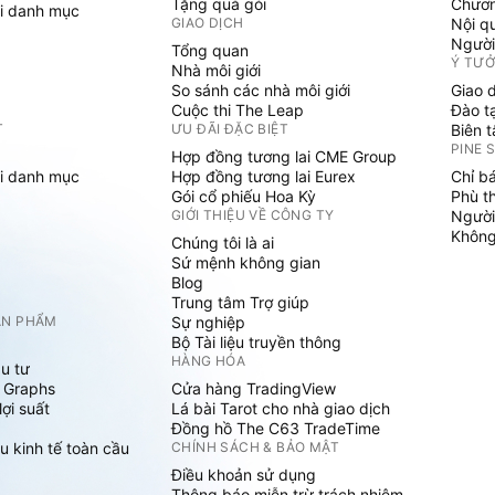
Tặng quà gói
Chươn
i danh mục
GIAO DỊCH
Nội q
Người
Tổng quan
Ý TƯ
Nhà môi giới
So sánh các nhà môi giới
Giao 
Cuộc thi The Leap
Đào t
T
ƯU ĐÃI ĐẶC BIỆT
Biên 
PINE 
Hợp đồng tương lai CME Group
i danh mục
Hợp đồng tương lai Eurex
Chỉ b
Gói cổ phiếu Hoa Kỳ
Phù t
GIỚI THIỆU VỀ CÔNG TY
Người
Không 
Chúng tôi là ai
Sứ mệnh không gian
Blog
Trung tâm Trợ giúp
ẢN PHẨM
Sự nghiệp
Bộ Tài liệu truyền thông
HÀNG HÓA
u tư
 Graphs
Cửa hàng TradingView
ợi suất
Lá bài Tarot cho nhà giao dịch
Đồng hồ The C63 TradeTime
u kinh tế toàn cầu
CHÍNH SÁCH & BẢO MẬT
Điều khoản sử dụng
Thông báo miễn trừ trách nhiệm