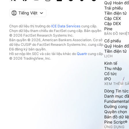
Quỹ Hoán đổ
Trái phiếu
Tiếng Việt
Tiền điện tử
Cặp CEX
Cặp DEX
Chọn dữ liệu thị trường do
ICE Data Services
cung cấp.
Pine
Chọn dữ liệu tham chiếu do FactSet cung cấp. Bản quyền
BẢN ĐỒ NHIỆ
© 2026 FactSet Research Systems Inc.
Bản quyền © 2026, American Bankers Association. Cơ sở
Cổ phiếu
dữ liệu CUSIP do FactSet Research Systems Inc. cung cấp.
Quỹ Hoán đổ
Đã đăng ký bản quyền.
Tiền điện tử
Hồ sơ nộp lên SEC và các tài liệu khác do
Quartr
cung cấp.
LỊCH
© 2026 TradingView, Inc.
Kinh tế
Thu nhập
Cổ tức
IPO
XEM THÊM S
Dòng Tin tức
Danh mục đầ
Fundamental
Đường cong l
Quyền chọn
Bản đồ dữ liệ
Pine Script®
ỨNG DỤNG