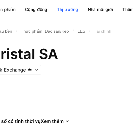
ản phẩm
Cộng đồng
Thị trường
Nhà môi giới
Thêm
/
/
/
lâu bền
Thực phẩm: Đặc sản/Kẹo
LES
Tài chính
ristal SA
ck Exchange
 số có tính thời vụ
Xem thêm