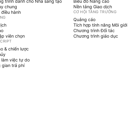
g trình dành cho Nhà sáng tạo
Biểu đồ Nâng cao
uy chung
Nền tảng Giao dịch
 điều hành
CƠ HỘI TĂNG TRƯỞNG
ỞNG
Quảng cáo
dịch
Tích hợp tính năng Môi giới
ạo
Chương trình Đối tác
tập viên chọn
Chương trình giáo dục
SCRIPT
áo & chiến lược
hủy
 làm việc tự do
gian trả phí