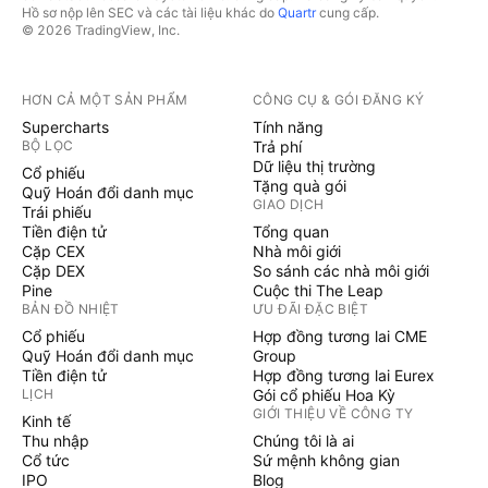
Hồ sơ nộp lên SEC và các tài liệu khác do
Quartr
cung cấp.
© 2026 TradingView, Inc.
HƠN CẢ MỘT SẢN PHẨM
CÔNG CỤ & GÓI ĐĂNG KÝ
Supercharts
Tính năng
BỘ LỌC
Trả phí
Dữ liệu thị trường
Cổ phiếu
Tặng quà gói
Quỹ Hoán đổi danh mục
GIAO DỊCH
Trái phiếu
Tiền điện tử
Tổng quan
Cặp CEX
Nhà môi giới
Cặp DEX
So sánh các nhà môi giới
Pine
Cuộc thi The Leap
BẢN ĐỒ NHIỆT
ƯU ĐÃI ĐẶC BIỆT
Cổ phiếu
Hợp đồng tương lai CME
Quỹ Hoán đổi danh mục
Group
Tiền điện tử
Hợp đồng tương lai Eurex
LỊCH
Gói cổ phiếu Hoa Kỳ
GIỚI THIỆU VỀ CÔNG TY
Kinh tế
Thu nhập
Chúng tôi là ai
Cổ tức
Sứ mệnh không gian
IPO
Blog