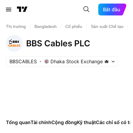
Bắt đầu
/
/
/
/
Thị trường
Bangladesh
Cổ phiếu
Sản xuất Chế tạo
BBS Cables PLC
BBSCABLES
Dhaka Stock Exchange
Tổng quan
Tài chính
Cộng đồng
Kỹ thuật
Các chỉ số có tí