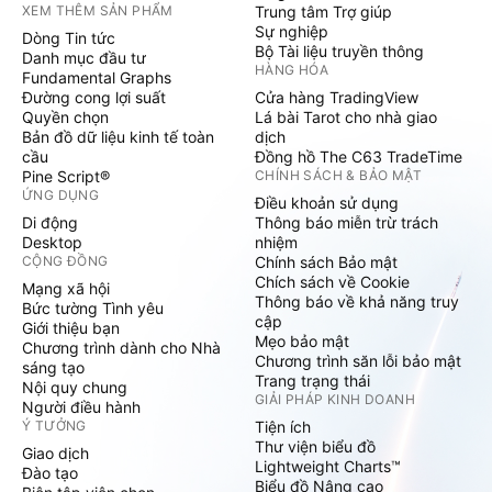
XEM THÊM SẢN PHẨM
Trung tâm Trợ giúp
Sự nghiệp
Dòng Tin tức
Bộ Tài liệu truyền thông
Danh mục đầu tư
HÀNG HÓA
Fundamental Graphs
Đường cong lợi suất
Cửa hàng TradingView
Quyền chọn
Lá bài Tarot cho nhà giao
Bản đồ dữ liệu kinh tế toàn
dịch
cầu
Đồng hồ The C63 TradeTime
Pine Script®
CHÍNH SÁCH & BẢO MẬT
ỨNG DỤNG
Điều khoản sử dụng
Di động
Thông báo miễn trừ trách
Desktop
nhiệm
CỘNG ĐỒNG
Chính sách Bảo mật
Chích sách về Cookie
Mạng xã hội
Thông báo về khả năng truy
Bức tường Tình yêu
cập
Giới thiệu bạn
Mẹo bảo mật
Chương trình dành cho Nhà
Chương trình săn lỗi bảo mật
sáng tạo
Trang trạng thái
Nội quy chung
GIẢI PHÁP KINH DOANH
Người điều hành
Ý TƯỞNG
Tiện ích
Thư viện biểu đồ
Giao dịch
Lightweight Charts™
Đào tạo
Biểu đồ Nâng cao