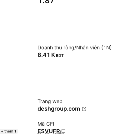
1.87
Doanh thu ròng/Nhân viên (1N)
‪8.41 K‬
BDT
Trang web
deshgroup.com
Mã CFI
ESVUFR
+ thêm 1