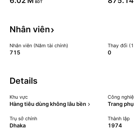
‪6.02 M‬
‪875.14
BDT
Nhân
viên
Nhân viên (Năm tài chính)
Thay đổi (
715
0
Details
Khu vực
Công nghi
Hàng tiêu dùng không lâu bền
Trang phụ
Trụ sở chính
Thành lập
Dhaka
1974