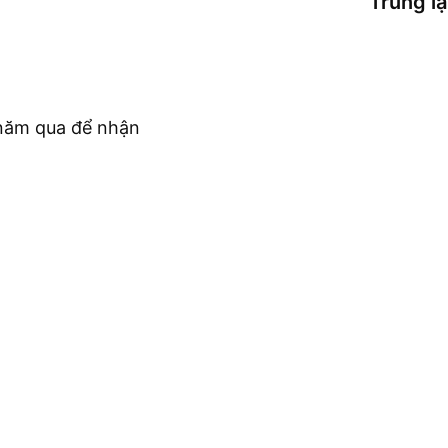
Trung l
c năm qua để nhận