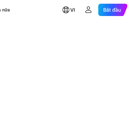
VI
Bắt đầu
 nữa