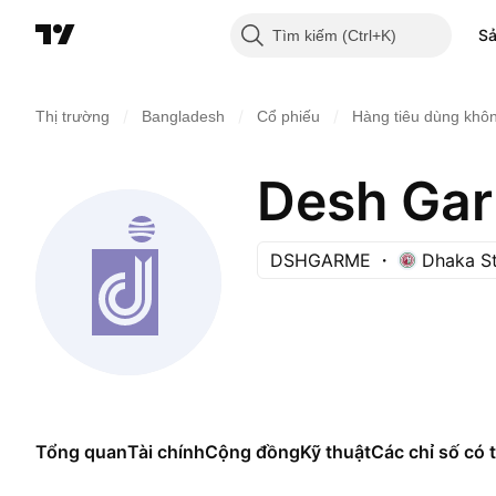
S
Tìm kiếm
/
/
/
Thị trường
Bangladesh
Cổ phiếu
Hàng tiêu dùng khôn
Desh Gar
DSHGARME
Dhaka S
Tổng quan
Tài chính
Cộng đồng
Kỹ thuật
Các chỉ số có t