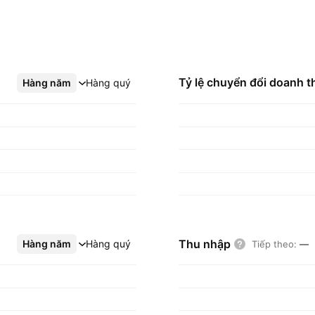
Tỷ lệ chuyển đổi doanh t
Hàng năm
Xem thêm
Hàng quý
Thu nhập
Hàng năm
Xem thêm
Hàng quý
Tiếp theo
:
—