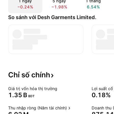
1 ngày
5 ngày
1 tháng
−0.24%
−1.98%
6.54%
So sánh với Desh Garments Limited.
Chỉ số
chính
Giá trị vốn hóa thị trường
Lợi suất cổ
‪1.35 B‬
0.18%
BDT
Thu nhập ròng (Năm tài chính)
Doanh thu (