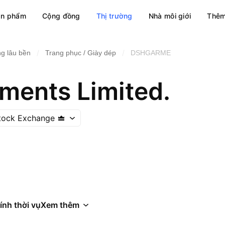
ản phẩm
Cộng đồng
Thị trường
Nhà môi giới
Thêm
/
/
g lâu bền
Trang phục / Giày dép
DSHGARME
ments Limited.
tock Exchange
ính thời vụ
Xem thêm