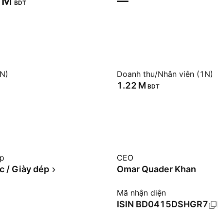
 M‬
—
BDT
1N)
Doanh thu/Nhân viên (1N)
‪1.22 M‬
BDT
ệp
CEO
c / Giày dép
Omar Quader Khan
Mã nhận diện
ISIN
BD0415DSHGR7