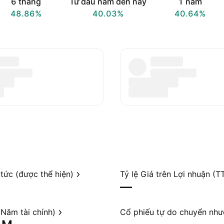
6 tháng
Từ đầu năm đến nay
1 năm
48.86%
40.03%
40.64%
 tức (được thể hiện)
Tỷ lệ Giá trên Lợi nhuận (T
—
Năm tài chính)
Cổ phiếu tự do chuyển nh