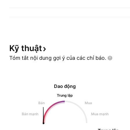
Kỹ
thuật
Tóm tắt nội dung gợi ý của các chỉ
báo.
Dao động
Trung lập
Bán
Mua
Bán mạnh
Mua mạnh