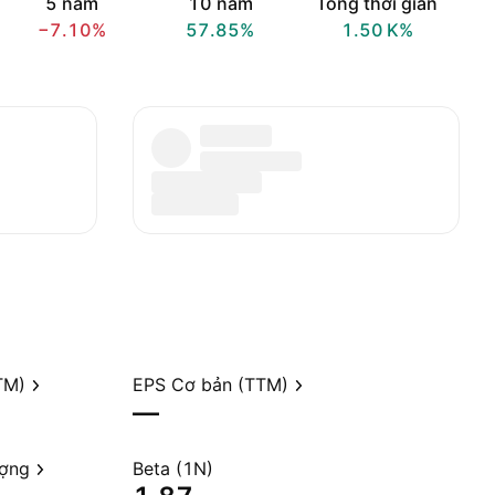
5 năm
10 năm
Tổng thời gian
−7.10%
57.85%
‪1.50 K‬%
TM)
EPS Cơ bản (TTM)
—
ượng
Beta (1N)