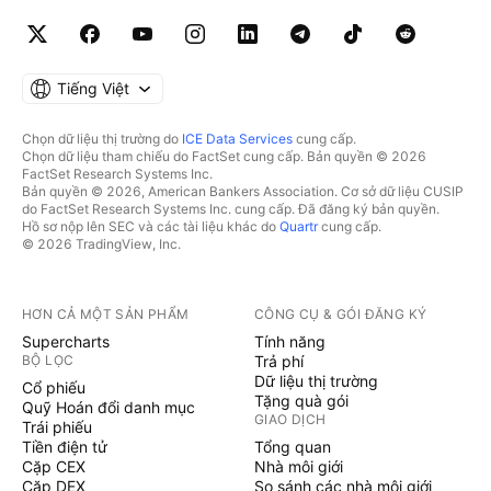
Tiếng Việt
Chọn dữ liệu thị trường do
ICE Data Services
cung cấp.
Chọn dữ liệu tham chiếu do FactSet cung cấp. Bản quyền © 2026
FactSet Research Systems Inc.
Bản quyền © 2026, American Bankers Association. Cơ sở dữ liệu CUSIP
do FactSet Research Systems Inc. cung cấp. Đã đăng ký bản quyền.
Hồ sơ nộp lên SEC và các tài liệu khác do
Quartr
cung cấp.
© 2026 TradingView, Inc.
HƠN CẢ MỘT SẢN PHẨM
CÔNG CỤ & GÓI ĐĂNG KÝ
Supercharts
Tính năng
BỘ LỌC
Trả phí
Dữ liệu thị trường
Cổ phiếu
Tặng quà gói
Quỹ Hoán đổi danh mục
GIAO DỊCH
Trái phiếu
Tiền điện tử
Tổng quan
Cặp CEX
Nhà môi giới
Cặp DEX
So sánh các nhà môi giới