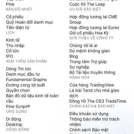
Pine
Cuộc thi The Leap
BẢN ĐỒ NHIỆT
ƯU ĐÃI ĐẶC BIỆT
Cổ phiếu
Hợp đồng tương lai CME
Quỹ Hoán đổi danh mục
Group
Tiền điện tử
Hợp đồng tương lai Eurex
LỊCH
Gói cổ phiếu Hoa Kỳ
GIỚI THIỆU VỀ CÔNG TY
Kinh tế
Thu nhập
Chúng tôi là ai
Cổ tức
Sứ mệnh không gian
IPO
Blog
XEM THÊM SẢN PHẨM
Trung tâm Trợ giúp
Sự nghiệp
Dòng Tin tức
Bộ Tài liệu truyền thông
Danh mục đầu tư
HÀNG HÓA
Fundamental Graphs
Đường cong lợi suất
Cửa hàng TradingView
Quyền chọn
Lá bài Tarot cho nhà giao
Bản đồ dữ liệu kinh tế toàn
dịch
cầu
Đồng hồ The C63 TradeTime
Pine Script®
CHÍNH SÁCH & BẢO MẬT
ỨNG DỤNG
Điều khoản sử dụng
Di động
Thông báo miễn trừ trách
Desktop
nhiệm
CỘNG ĐỒNG
Chính sách Bảo mật