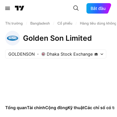
Bắt đầu
/
/
/
Thị trường
Bangladesh
Cổ phiếu
Hàng tiêu dùng không
Golden Son Limited
GOLDENSON
Dhaka Stock Exchange
Tổng quan
Tài chính
Cộng đồng
Kỹ thuật
Các chỉ số có tí