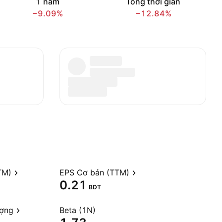
1 năm
Tổng thời gian
−9.09%
−12.84%
TM)
EPS Cơ bản (TTM)
0.21
BDT
ượng
Beta (1N)