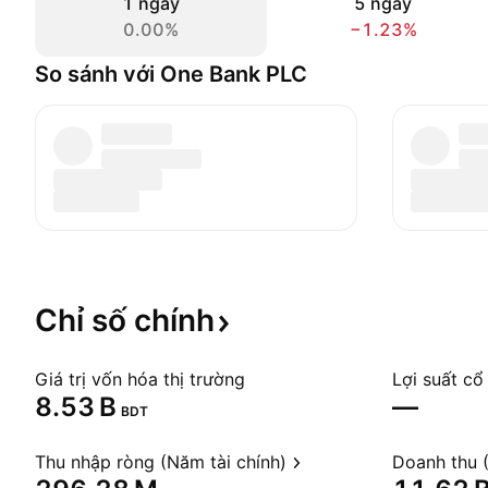
1 ngày
5 ngày
0.00%
−1.23%
So sánh với One Bank PLC
Chỉ số
chính
Giá trị vốn hóa thị trường
Lợi suất cổ
‪8.53 B‬
—
BDT
Thu nhập ròng (Năm tài chính)
Doanh thu (