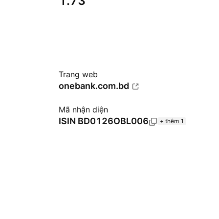
1.73
Trang web
onebank.com.bd
Mã nhận diện
ISIN
BD0126OBL006
+ thêm 1