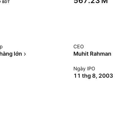
‬
‪567.23 M‬
BDT
ệp
CEO
hàng lớn
Muhit Rahman
Ngày IPO
11 thg 8, 2003