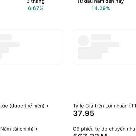
6 tháng
Từ đầu năm đến nay
6.67%
14.29%
 tức (được thể hiện)
Tỷ lệ Giá trên Lợi nhuận (T
37.95
Năm tài chính)
Cổ phiếu tự do chuyển nh