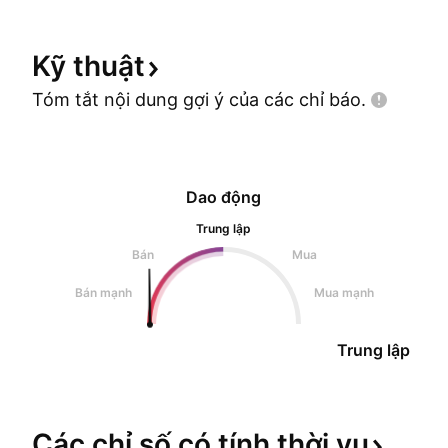
Kỹ
thuật
Tóm tắt nội dung gợi ý của các chỉ
báo.
Dao động
Trung lập
Bán
Mua
Bán mạnh
Mua mạnh
Trung lập
Các chỉ số có tính thời
vụ