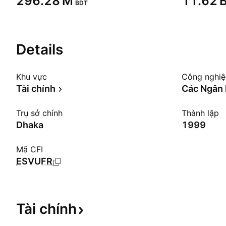
‪296.28 M‬
‪11.62 B
BDT
Details
Khu vực
Công nghi
Tài chính
Các Ngân 
Trụ sở chính
Thành lập
Dhaka
1999
Mã CFI
ESVUFR
Tài
chính