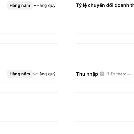
Tỷ lệ chuyển đổi doanh t
Hàng năm
Xem thêm
Hàng quý
Thu nhập
Hàng năm
Xem thêm
Hàng quý
Tiếp theo
:
—