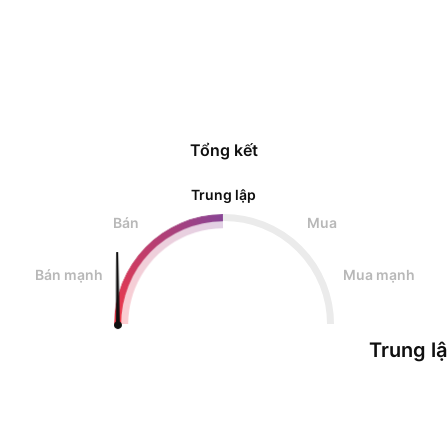
Tổng kết
Trung lập
Bán
Mua
Bán mạnh
Mua mạnh
Trung l