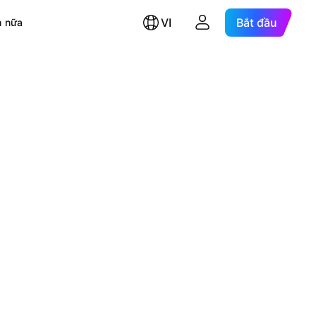
VI
Bắt đầu
 nữa