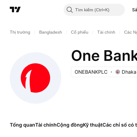
S
Tìm kiếm
/
/
/
/
Thị trường
Bangladesh
Cổ phiếu
Tài chính
Các N
One Ban
ONEBANKPLC
Dhaka
Tổng quan
Tài chính
Cộng đồng
Kỹ thuật
Các chỉ số có t