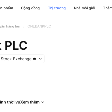
ản phẩm
Cộng đồng
Thị trường
Nhà môi giới
Thêm
/
gân hàng lớn
ONEBANKPLC
k PLC
 Stock Exchange
ính thời vụ
Xem thêm