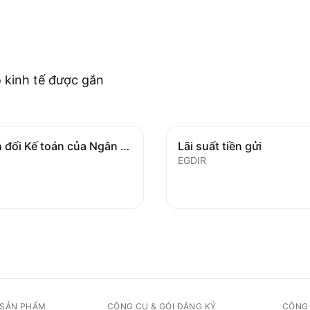
 kinh tế được gắn
Bảng Cân đối Kế toán của Ngân hàng Trung ương
Lãi suất tiền gửi
EGDIR
 SẢN PHẨM
CÔNG CỤ & GÓI ĐĂNG KÝ
CỘNG