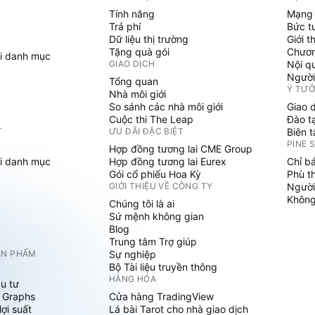
Tính năng
Mạng 
Trả phí
Bức t
Dữ liệu thị trường
Giới t
Tặng quà gói
Chươn
i danh mục
GIAO DỊCH
Nội q
Người
Tổng quan
Ý TƯ
Nhà môi giới
So sánh các nhà môi giới
Giao 
Cuộc thi The Leap
Đào t
T
ƯU ĐÃI ĐẶC BIỆT
Biên 
PINE 
Hợp đồng tương lai CME Group
i danh mục
Hợp đồng tương lai Eurex
Chỉ b
Gói cổ phiếu Hoa Kỳ
Phù t
GIỚI THIỆU VỀ CÔNG TY
Người
Không 
Chúng tôi là ai
Sứ mệnh không gian
Blog
Trung tâm Trợ giúp
ẢN PHẨM
Sự nghiệp
Bộ Tài liệu truyền thông
HÀNG HÓA
u tư
 Graphs
Cửa hàng TradingView
ợi suất
Lá bài Tarot cho nhà giao dịch