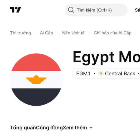
S
Tìm kiếm
/
/
/
/
Thị trường
Ai Cập
Nền kinh tế
Chỉ báo của Ai Cập
Egypt Mo
EGM1
Central Bank
Tổng quan
Cộng đồng
Xem thêm