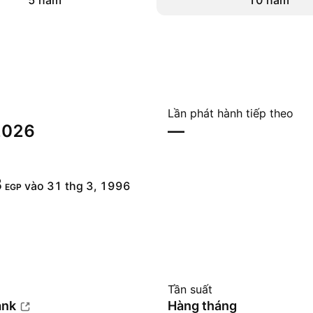
5 năm
10 năm
Lần phát hành tiếp theo
 2026
—
‬
vào 31 thg 3, 1996
EGP
Tần suất
ank
Hàng tháng