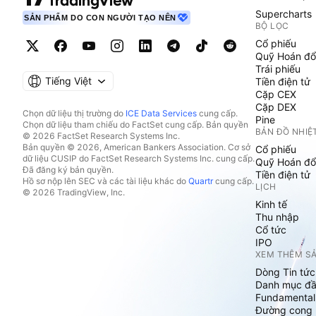
Supercharts
SẢN PHẨM DO CON NGƯỜI TẠO NÊN
BỘ LỌC
Cổ phiếu
Quỹ Hoán đổ
Trái phiếu
Tiếng Việt
Tiền điện tử
Cặp CEX
Cặp DEX
Chọn dữ liệu thị trường do
ICE Data Services
cung cấp.
Pine
Chọn dữ liệu tham chiếu do FactSet cung cấp. Bản quyền
BẢN ĐỒ NHIỆ
© 2026 FactSet Research Systems Inc.
Bản quyền © 2026, American Bankers Association. Cơ sở
Cổ phiếu
dữ liệu CUSIP do FactSet Research Systems Inc. cung cấp.
Quỹ Hoán đổ
Đã đăng ký bản quyền.
Tiền điện tử
Hồ sơ nộp lên SEC và các tài liệu khác do
Quartr
cung cấp.
LỊCH
© 2026 TradingView, Inc.
Kinh tế
Thu nhập
Cổ tức
IPO
XEM THÊM S
Dòng Tin tức
Danh mục đầ
Fundamental
Đường cong l