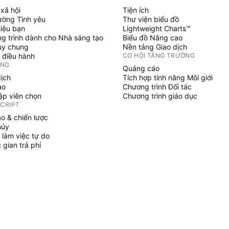
xã hội
Tiện ích
ường Tình yêu
Thư viện biểu đồ
hiệu bạn
Lightweight Charts™
g trình dành cho Nhà sáng tạo
Biểu đồ Nâng cao
uy chung
Nền tảng Giao dịch
 điều hành
CƠ HỘI TĂNG TRƯỞNG
ỞNG
Quảng cáo
dịch
Tích hợp tính năng Môi giới
ạo
Chương trình Đối tác
tập viên chọn
Chương trình giáo dục
SCRIPT
áo & chiến lược
hủy
 làm việc tự do
gian trả phí