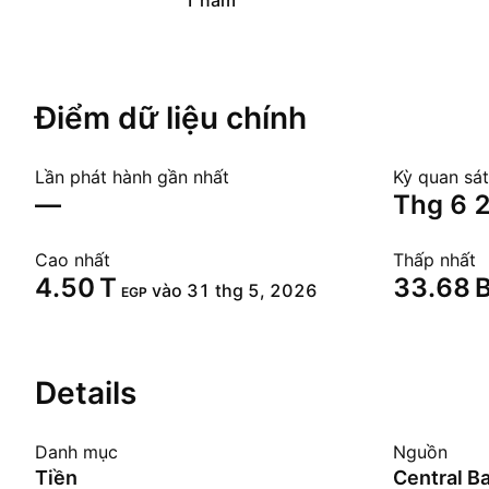
1 năm
Điểm dữ liệu chính
Lần phát hành gần nhất
Kỳ quan sát
—
thg 6
Cao nhất
Thấp nhất
‪4.50 T‬
‪33.68 B
vào 31 thg 5, 2026
EGP
Details
Danh mục
Nguồn
Tiền
Central B