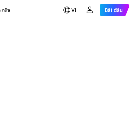
VI
Bắt đầu
 nữa