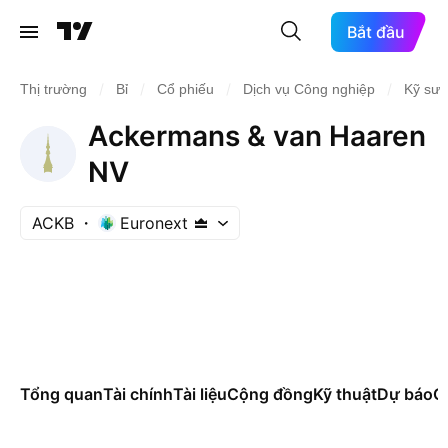
Bắt đầu
/
/
/
/
Thị trường
Bỉ
Cổ phiếu
Dịch vụ Công nghiệp
Kỹ sư 
Ackermans & van Haaren
NV
ACKB
Euronext
Tổng quan
Tài chính
Tài liệu
Cộng đồng
Kỹ thuật
Dự báo
Cá