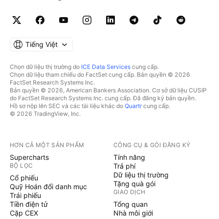
Tiếng Việt
Chọn dữ liệu thị trường do
ICE Data Services
cung cấp.
Chọn dữ liệu tham chiếu do FactSet cung cấp. Bản quyền © 2026
FactSet Research Systems Inc.
Bản quyền © 2026, American Bankers Association. Cơ sở dữ liệu CUSIP
do FactSet Research Systems Inc. cung cấp. Đã đăng ký bản quyền.
Hồ sơ nộp lên SEC và các tài liệu khác do
Quartr
cung cấp.
© 2026 TradingView, Inc.
HƠN CẢ MỘT SẢN PHẨM
CÔNG CỤ & GÓI ĐĂNG KÝ
Supercharts
Tính năng
BỘ LỌC
Trả phí
Dữ liệu thị trường
Cổ phiếu
Tặng quà gói
Quỹ Hoán đổi danh mục
GIAO DỊCH
Trái phiếu
Tiền điện tử
Tổng quan
Cặp CEX
Nhà môi giới