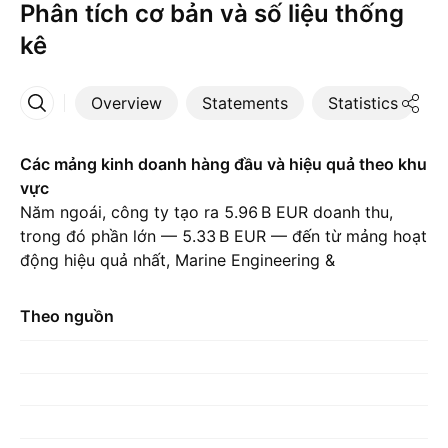
Phân tích cơ bản và số liệu thống
kê
Overview
Statements
Statistics
D
More
Các mảng kinh doanh hàng đầu và hiệu quả theo khu
vực
Năm ngoái, công ty tạo ra ‪5.96 B‬ EUR doanh thu,
trong đó phần lớn — ‪5.33 B‬ EUR — đến từ mảng hoạt
động hiệu quả nhất, Marine Engineering &
Contracting., so với ‪5.39 B‬ EUR của năm trước. Đóng
góp lớn nhất đến từ Bỉ, chiếm ‪2.05 B‬ EUR trong năm
Theo nguồn
ngoái., với ‪6.04 B‬ EUR trong năm trước đó.