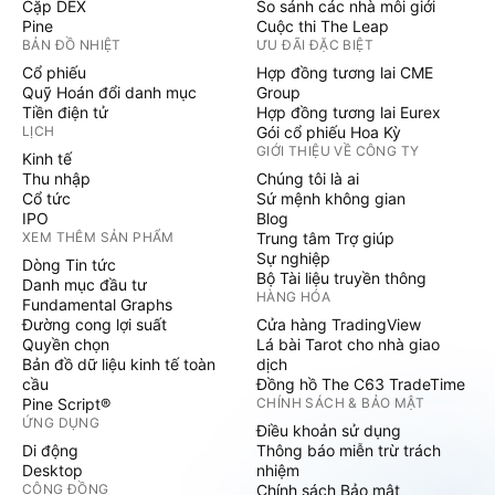
Cặp DEX
So sánh các nhà môi giới
Pine
Cuộc thi The Leap
BẢN ĐỒ NHIỆT
ƯU ĐÃI ĐẶC BIỆT
Cổ phiếu
Hợp đồng tương lai CME
Quỹ Hoán đổi danh mục
Group
Tiền điện tử
Hợp đồng tương lai Eurex
LỊCH
Gói cổ phiếu Hoa Kỳ
GIỚI THIỆU VỀ CÔNG TY
Kinh tế
Thu nhập
Chúng tôi là ai
Cổ tức
Sứ mệnh không gian
IPO
Blog
XEM THÊM SẢN PHẨM
Trung tâm Trợ giúp
Sự nghiệp
Dòng Tin tức
Bộ Tài liệu truyền thông
Danh mục đầu tư
HÀNG HÓA
Fundamental Graphs
Đường cong lợi suất
Cửa hàng TradingView
Quyền chọn
Lá bài Tarot cho nhà giao
Bản đồ dữ liệu kinh tế toàn
dịch
cầu
Đồng hồ The C63 TradeTime
Pine Script®
CHÍNH SÁCH & BẢO MẬT
ỨNG DỤNG
Điều khoản sử dụng
Di động
Thông báo miễn trừ trách
Desktop
nhiệm
CỘNG ĐỒNG
Chính sách Bảo mật