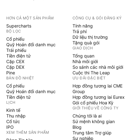
HƠN CẢ MỘT SẢN PHẨM
CÔNG CỤ & GÓI ĐĂNG KÝ
Supercharts
Tính năng
BỘ LỌC
Trả phí
Dữ liệu thị trường
Cổ phiếu
Tặng quà gói
Quỹ Hoán đổi danh mục
GIAO DỊCH
Trái phiếu
Tiền điện tử
Tổng quan
Cặp CEX
Nhà môi giới
Cặp DEX
So sánh các nhà môi giới
Pine
Cuộc thi The Leap
BẢN ĐỒ NHIỆT
ƯU ĐÃI ĐẶC BIỆT
Cổ phiếu
Hợp đồng tương lai CME
Quỹ Hoán đổi danh mục
Group
Tiền điện tử
Hợp đồng tương lai Eurex
LỊCH
Gói cổ phiếu Hoa Kỳ
GIỚI THIỆU VỀ CÔNG TY
Kinh tế
Thu nhập
Chúng tôi là ai
Cổ tức
Sứ mệnh không gian
IPO
Blog
XEM THÊM SẢN PHẨM
Trung tâm Trợ giúp
Sự nghiệp