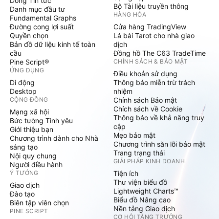
Dòng Tin tức
Bộ Tài liệu truyền thông
Danh mục đầu tư
HÀNG HÓA
Fundamental Graphs
Đường cong lợi suất
Cửa hàng TradingView
Quyền chọn
Lá bài Tarot cho nhà giao
Bản đồ dữ liệu kinh tế toàn
dịch
cầu
Đồng hồ The C63 TradeTime
Pine Script®
CHÍNH SÁCH & BẢO MẬT
ỨNG DỤNG
Điều khoản sử dụng
Di động
Thông báo miễn trừ trách
Desktop
nhiệm
CỘNG ĐỒNG
Chính sách Bảo mật
Chích sách về Cookie
Mạng xã hội
Thông báo về khả năng truy
Bức tường Tình yêu
cập
Giới thiệu bạn
Mẹo bảo mật
Chương trình dành cho Nhà
Chương trình săn lỗi bảo mật
sáng tạo
Trang trạng thái
Nội quy chung
GIẢI PHÁP KINH DOANH
Người điều hành
Ý TƯỞNG
Tiện ích
Thư viện biểu đồ
Giao dịch
Lightweight Charts™
Đào tạo
Biểu đồ Nâng cao
Biên tập viên chọn
Nền tảng Giao dịch
PINE SCRIPT
CƠ HỘI TĂNG TRƯỞNG