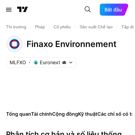
Bắt đầu
/
/
/
/
Thị trường
Pháp
Cổ phiếu
Sản xuất Chế tạo
Tập đo
Finaxo Environnement
MLFXO
Euronext
Tổng quan
Tài chính
Cộng đồng
Kỹ thuật
Các chỉ số có tí
Phân tích cơ bản và số liệu thống