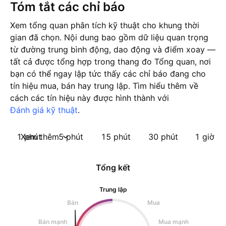
Tóm tắt các chỉ báo
Xem tổng quan phân tích kỹ thuật cho khung thời
gian đã chọn. Nội dung bao gồm dữ liệu quan trọng
từ đường trung bình động, dao động và điểm xoay —
tất cả được tổng hợp trong thang đo Tổng quan, nơi
bạn có thể ngay lập tức thấy các chỉ báo đang cho
tín hiệu mua, bán hay trung lập. Tìm hiểu thêm về
cách các tín hiệu này được hình thành với
Đánh giá kỹ thuật
.
1 phút
Xem thêm
5 phút
15 phút
30 phút
1 giờ
Tổng kết
Trung lập
Bán
Mua
Bán mạnh
Mua mạnh