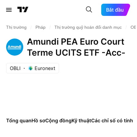
Bắt đầu
/
/
/
Thị trường
Pháp
Thị trường quỹ hoán đổi danh mục
OB
Amundi PEA Euro Court
Terme UCITS ETF -Acc-
OBLI
Euronext
Tổng quan
Hồ sơ
Cộng đồng
Kỹ thuật
Các chỉ số có tính t