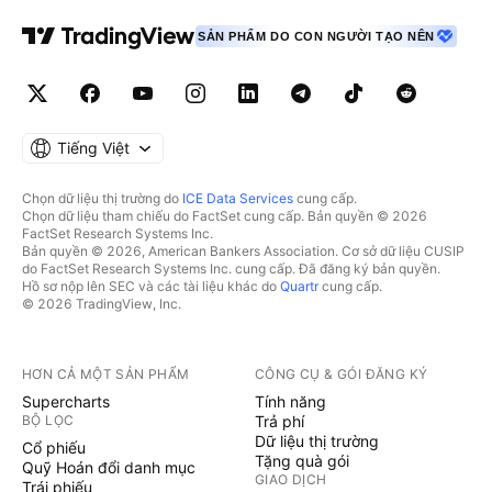
SẢN PHẨM DO CON NGƯỜI TẠO NÊN
Tiếng Việt
Chọn dữ liệu thị trường do
ICE Data Services
cung cấp.
Chọn dữ liệu tham chiếu do FactSet cung cấp. Bản quyền © 2026
FactSet Research Systems Inc.
Bản quyền © 2026, American Bankers Association. Cơ sở dữ liệu CUSIP
do FactSet Research Systems Inc. cung cấp. Đã đăng ký bản quyền.
Hồ sơ nộp lên SEC và các tài liệu khác do
Quartr
cung cấp.
© 2026 TradingView, Inc.
HƠN CẢ MỘT SẢN PHẨM
CÔNG CỤ & GÓI ĐĂNG KÝ
Supercharts
Tính năng
BỘ LỌC
Trả phí
Dữ liệu thị trường
Cổ phiếu
Tặng quà gói
Quỹ Hoán đổi danh mục
GIAO DỊCH
Trái phiếu