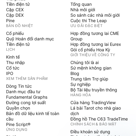
Tiền điện tử
Tổng quan
Cặp CEX
Nhà môi giới
Cặp DEX
So sánh các nhà môi giới
Pine
Cuộc thi The Leap
BẢN ĐỒ NHIỆT
ƯU ĐÃI ĐẶC BIỆT
Cổ phiếu
Hợp đồng tương lai CME
Quỹ Hoán đổi danh mục
Group
Tiền điện tử
Hợp đồng tương lai Eurex
LỊCH
Gói cổ phiếu Hoa Kỳ
GIỚI THIỆU VỀ CÔNG TY
Kinh tế
Thu nhập
Chúng tôi là ai
Cổ tức
Sứ mệnh không gian
IPO
Blog
XEM THÊM SẢN PHẨM
Trung tâm Trợ giúp
Sự nghiệp
Dòng Tin tức
Bộ Tài liệu truyền thông
Danh mục đầu tư
HÀNG HÓA
Fundamental Graphs
Đường cong lợi suất
Cửa hàng TradingView
Quyền chọn
Lá bài Tarot cho nhà giao
Bản đồ dữ liệu kinh tế toàn
dịch
cầu
Đồng hồ The C63 TradeTime
Pine Script®
CHÍNH SÁCH & BẢO MẬT
ỨNG DỤNG
Điều khoản sử dụng