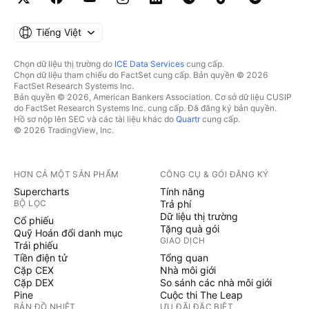
Tiếng Việt
Chọn dữ liệu thị trường do
ICE Data Services
cung cấp.
Chọn dữ liệu tham chiếu do FactSet cung cấp. Bản quyền © 2026
FactSet Research Systems Inc.
Bản quyền © 2026, American Bankers Association. Cơ sở dữ liệu CUSIP
do FactSet Research Systems Inc. cung cấp. Đã đăng ký bản quyền.
Hồ sơ nộp lên SEC và các tài liệu khác do
Quartr
cung cấp.
© 2026 TradingView, Inc.
HƠN CẢ MỘT SẢN PHẨM
CÔNG CỤ & GÓI ĐĂNG KÝ
Supercharts
Tính năng
BỘ LỌC
Trả phí
Dữ liệu thị trường
Cổ phiếu
Tặng quà gói
Quỹ Hoán đổi danh mục
GIAO DỊCH
Trái phiếu
Tiền điện tử
Tổng quan
Cặp CEX
Nhà môi giới
Cặp DEX
So sánh các nhà môi giới
Pine
Cuộc thi The Leap
BẢN ĐỒ NHIỆT
ƯU ĐÃI ĐẶC BIỆT