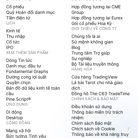
Cổ phiếu
Hợp đồng tương lai CME
Quỹ Hoán đổi danh mục
Group
Tiền điện tử
Hợp đồng tương lai Eurex
LỊCH
Gói cổ phiếu Hoa Kỳ
GIỚI THIỆU VỀ CÔNG TY
Kinh tế
Thu nhập
Chúng tôi là ai
Cổ tức
Sứ mệnh không gian
IPO
Blog
XEM THÊM SẢN PHẨM
Trung tâm Trợ giúp
Sự nghiệp
Dòng Tin tức
Bộ Tài liệu truyền thông
Danh mục đầu tư
HÀNG HÓA
Fundamental Graphs
Đường cong lợi suất
Cửa hàng TradingView
Quyền chọn
Lá bài Tarot cho nhà giao
Bản đồ dữ liệu kinh tế toàn
dịch
cầu
Đồng hồ The C63 TradeTime
Pine Script®
CHÍNH SÁCH & BẢO MẬT
ỨNG DỤNG
Điều khoản sử dụng
Di động
Thông báo miễn trừ trách
Desktop
nhiệm
CỘNG ĐỒNG
Chính sách Bảo mật
Chích sách về Cookie
Mạng xã hội
Thông báo về khả năng truy
Bức tường Tình yêu